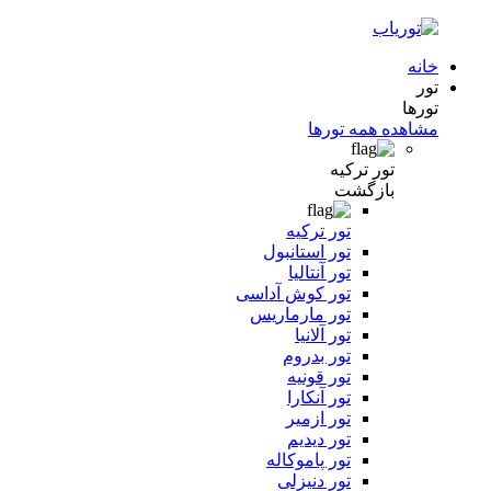
خانه
تور
تورها
مشاهده همه تورها
تور ترکیه
بازگشت
تور ترکیه
تور استانبول
تور آنتالیا
تور کوش آداسی
تور مارماریس
تور آلانیا
تور بدروم
تور قونیه
تور آنکارا
تور ازمیر
تور دیدیم
تور پاموکاله
تور دنیزلی