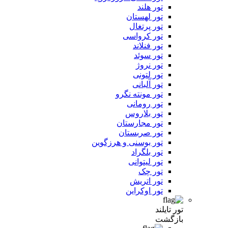
تور هلند
تور لهستان
تور پرتغال
تور کرواسی
تور فنلاند
تور سوئد
تور نروژ
تور لتونی
تور آلبانی
تور مونته نگرو
تور رومانی
تور بلاروس
تور مجارستان
تور صربستان
تور بوسنی و هرزگوین
تور بلگراد
تور لیتوانی
تور چک
تور اتریش
تور اوکراین
تور تایلند
بازگشت