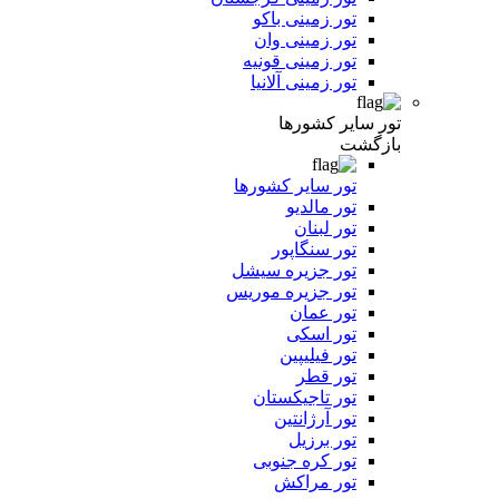
تور زمینی باکو
تور زمینی وان
تور زمینی قونیه
تور زمینی آلانیا
تور سایر کشورها
بازگشت
تور سایر کشورها
تور مالدیو
تور لبنان
تور سنگاپور
تور جزیره سیشل
تور جزیره موریس
تور عمان
تور اسکی
تور فیلیپین
تور قطر
تور تاجیکستان
تور آرژانتین
تور برزیل
تور کره جنوبی
تور مراکش