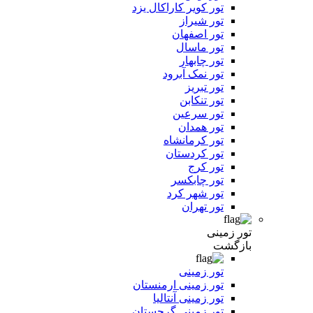
تور کویر کاراکال یزد
تور شیراز
تور اصفهان
تور ماسال
تور چابهار
تور نمک آبرود
تور تبریز
تور تنکابن
تور سرعین
تور همدان
تور کرمانشاه
تور کردستان
تور کرج
تور چابکسر
تور شهر کرد
تور تهران
تور زمینی
بازگشت
تور زمینی
تور زمینی ارمنستان
تور زمینی آنتالیا
تور زمینی گرجستان