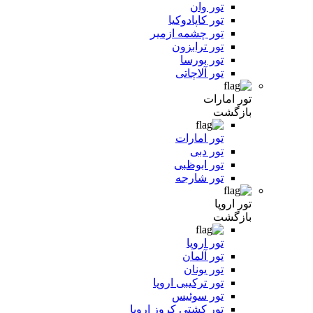
تور وان
تور کاپادوکیا
تور چشمه ازمیر
تور ترابزون
تور بورسا
تور آلاچاتی
تور امارات
بازگشت
تور امارات
تور دبی
تور ابوظبی
تور شارجه
تور اروپا
بازگشت
تور اروپا
تور آلمان
تور یونان
تور ترکیبی اروپا
تور سوئیس
تور کشتی کروز اروپا