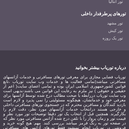
تور آنتالیا
تورهای پرطرفدار داخلی
تور مشهد
تور کیش
تور یک روزه
درباره توریاب بیشتر بخوانید
توریاب فضایی مجازی برای معرفی تورهای مسافرتی و خدمات آژانسهای
مسافرتی میباشد(تمامی فعالیت ها و خدمات وب سایت توریاب ،تابع
قوانین کشورجمهوری اسلامی ایران بوده و تمامی اعضای سایت( اعم از
حقیقی و حقوقی ) نیز ملزم به رعایت این قوانین می باشند-بدیهی است
وب سایت توریاب دررابطه با صحت مطالب درج شده توسط آژانسها برای
معرفی خود و خدماتشان، هیچگونه مسئولیتی را نمی پذیرد و لازم است
بازدید کنندگان و مسافرین محترم که در جستجوی تورهای مسافرتی داخلی
و خارجی هستند درانتخاب خدمات آژانسهای مورد نظر، دقت لازم را
بکارگیرند. همچنین قبل از انتخاب یک تور دقیقا توضیحات تور مورد نظر و
قیمت تور و زمان پرواز را با تلفن درج شده آژانس مسافرتی مورد نظر که
در صفحه تور به رنگ قرمز میباشد بررسی کنند. مهم: هیچ گونه خرید و
فروشی در توریاب انجام نمیشود فقط تورهای آژانس های مسافرتی