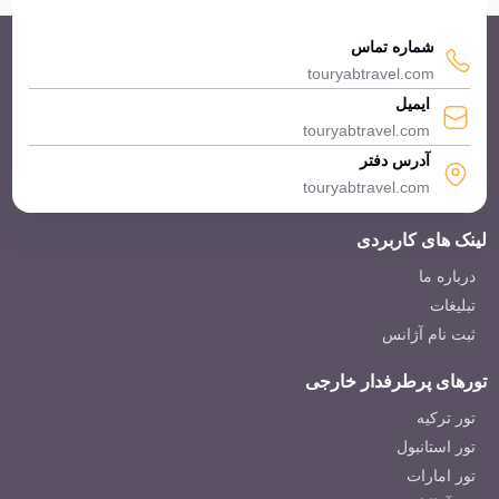
شماره تماس
touryabtravel.com
ایمیل
touryabtravel.com
آدرس دفتر
touryabtravel.com
لینک های کاربردی
درباره ما
تبلیغات
ثبت نام آژانس
تورهای پرطرفدار خارجی
تور ترکیه
تور استانبول
تور امارات