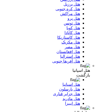
هتل برزیل
هتل کره جنوبی
هتل مراکش
هتل پرو
هتل تونس
هتل کوبا
هتل کانادا
هتل کاستاریکا
هتل مکزیک
هتل مصر
هتل افغانستان
هتل استرالیا
هتل آفریقا جنوبی
هتل اسپانیا
بازگشت
هتل اسپانیا
هتل بارسلون
هتل جزایر قناری
هتل مادرید
هتل ایبیزا