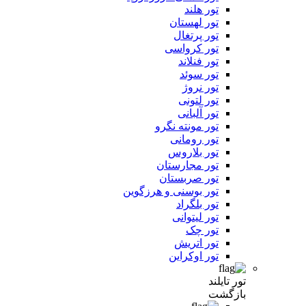
تور هلند
تور لهستان
تور پرتغال
تور کرواسی
تور فنلاند
تور سوئد
تور نروژ
تور لتونی
تور آلبانی
تور مونته نگرو
تور رومانی
تور بلاروس
تور مجارستان
تور صربستان
تور بوسنی و هرزگوین
تور بلگراد
تور لیتوانی
تور چک
تور اتریش
تور اوکراین
تور تایلند
بازگشت