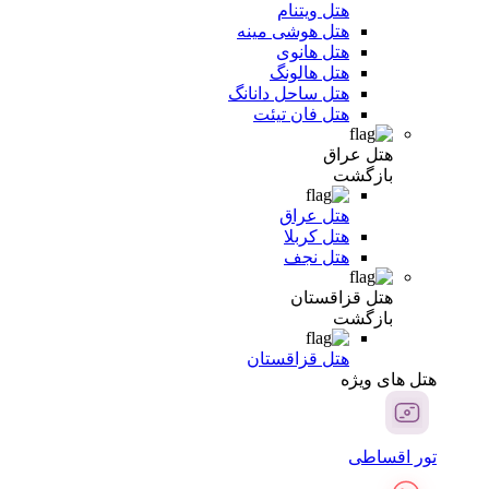
هتل ویتنام
هتل هوشی مینه
هتل هانوی
هتل هالونگ
هتل ساحل دانانگ
هتل فان تیئت
هتل عراق
بازگشت
هتل عراق
هتل کربلا
هتل نجف
هتل قزاقستان
بازگشت
هتل قزاقستان
هتل های ویژه
تور اقساطی