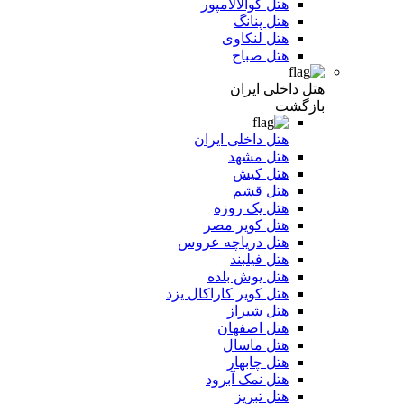
هتل کوالالامپور
هتل پنانگ
هتل لنکاوی
هتل صباح
هتل داخلی ایران
بازگشت
هتل داخلی ایران
هتل مشهد
هتل کیش
هتل قشم
هتل یک روزه
هتل کویر مصر
هتل دریاچه عروس
هتل فیلبند
هتل یوش بلده
هتل کویر کاراکال یزد
هتل شیراز
هتل اصفهان
هتل ماسال
هتل چابهار
هتل نمک آبرود
هتل تبریز