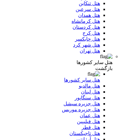
هتل تنکابن
هتل سرعین
هتل همدان
هتل کرمانشاه
هتل کردستان
هتل کرج
هتل چابکسر
هتل شهر کرد
هتل تهران
هتل سایر کشورها
بازگشت
هتل سایر کشورها
هتل مالدیو
هتل لبنان
هتل سنگاپور
هتل جزیره سیشل
هتل جزیره موریس
هتل عمان
هتل فیلیپین
هتل قطر
هتل تاجیکستان
هتل آرژانتین