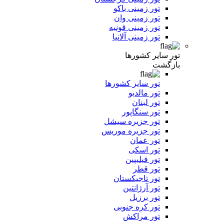
تور زمینی باکو
تور زمینی وان
تور زمینی قونیه
تور زمینی آلانیا
تور سایر کشورها
بازگشت
تور سایر کشورها
تور مالدیو
تور لبنان
تور سنگاپور
تور جزیره سیشل
تور جزیره موریس
تور عمان
تور اسکی
تور فیلیپین
تور قطر
تور تاجیکستان
تور آرژانتین
تور برزیل
تور کره جنوبی
تور مراکش