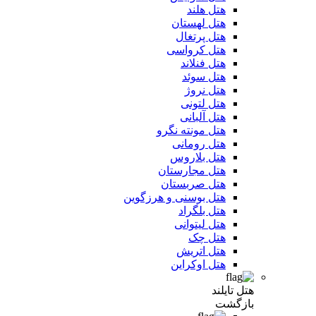
هتل هلند
هتل لهستان
هتل پرتغال
هتل کرواسی
هتل فنلاند
هتل سوئد
هتل نروژ
هتل لتونی
هتل آلبانی
هتل مونته نگرو
هتل رومانی
هتل بلاروس
هتل مجارستان
هتل صربستان
هتل بوسنی و هرزگوین
هتل بلگراد
هتل لیتوانی
هتل چک
هتل اتریش
هتل اوکراین
هتل تایلند
بازگشت