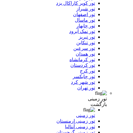
تور کویر کاراکال یزد
تور شیراز
تور اصفهان
تور ماسال
تور چابهار
تور نمک آبرود
تور تبریز
تور تنکابن
تور سرعین
تور همدان
تور کرمانشاه
تور کردستان
تور کرج
تور چابکسر
تور شهر کرد
تور تهران
تور زمینی
بازگشت
تور زمینی
تور زمینی ارمنستان
تور زمینی آنتالیا
تور زمینی گرجستان