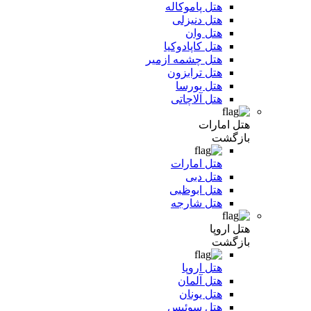
هتل پاموکاله
هتل دنیزلی
هتل وان
هتل کاپادوکیا
هتل چشمه ازمیر
هتل ترابزون
هتل بورسا
هتل آلاچاتی
هتل امارات
بازگشت
هتل امارات
هتل دبی
هتل ابوظبی
هتل شارجه
هتل اروپا
بازگشت
هتل اروپا
هتل آلمان
هتل یونان
هتل سوئیس