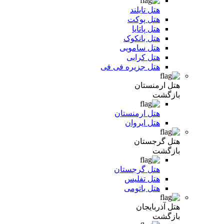
هتل تایلند
هتل پوکت
هتل پاتایا
هتل بانکوک
هتل سامویی
هتل کرابی
هتل جزیره فی فی
هتل ارمنستان
بازگشت
هتل ارمنستان
هتل ایروان
هتل گرجستان
بازگشت
هتل گرجستان
هتل تفلیس
هتل باتومی
هتل آذربایجان
بازگشت