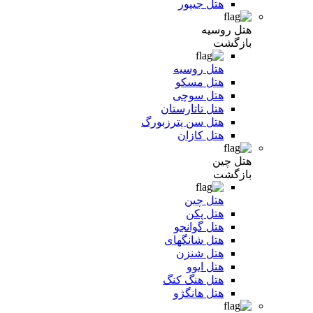
هتل جیپور
هتل روسیه
بازگشت
هتل روسیه
هتل مسکو
هتل سوچی
هتل تاتارستان
هتل سن پترزبورگ
هتل کازان
هتل چین
بازگشت
هتل چین
هتل پکن
هتل گوانجو
هتل شانگهای
هتل شنزن
هتل ایوو
هتل هنگ کنگ
هتل هانگژو