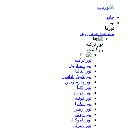
خانه
تور
تورها
مشاهده همه تورها
تور ترکیه
بازگشت
تور ترکیه
تور استانبول
تور آنتالیا
تور کوش آداسی
تور مارماریس
تور آلانیا
تور بدروم
تور قونیه
تور آنکارا
تور ازمیر
تور دیدیم
تور پاموکاله
تور دنیزلی