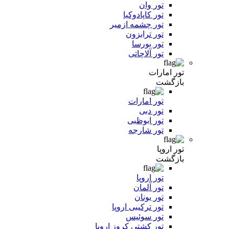
تور وان
تور کاپادوکیا
تور چشمه ازمیر
تور ترابزون
تور بورسا
تور آلاچاتی
تور امارات
بازگشت
تور امارات
تور دبی
تور ابوظبی
تور شارجه
تور اروپا
بازگشت
تور اروپا
تور آلمان
تور یونان
تور ترکیبی اروپا
تور سوئیس
تور کشتی کروز اروپا