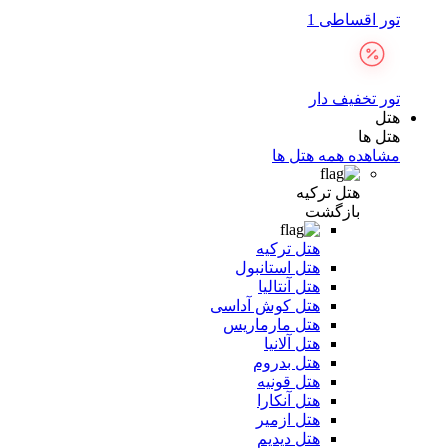
تور اقساطی 1
تور تخفیف دار
هتل
هتل ها
مشاهده همه هتل ها
هتل ترکیه
بازگشت
هتل ترکیه
هتل استانبول
هتل آنتالیا
هتل کوش آداسی
هتل مارماریس
هتل آلانیا
هتل بدروم
هتل قونیه
هتل آنکارا
هتل ازمیر
هتل دیدیم