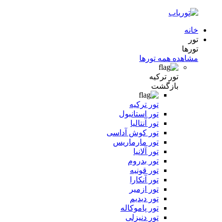
خانه
تور
تورها
مشاهده همه تورها
تور ترکیه
بازگشت
تور ترکیه
تور استانبول
تور آنتالیا
تور کوش آداسی
تور مارماریس
تور آلانیا
تور بدروم
تور قونیه
تور آنکارا
تور ازمیر
تور دیدیم
تور پاموکاله
تور دنیزلی