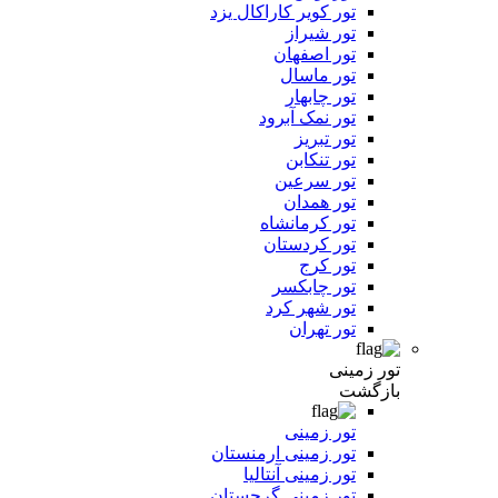
تور کویر کاراکال یزد
تور شیراز
تور اصفهان
تور ماسال
تور چابهار
تور نمک آبرود
تور تبریز
تور تنکابن
تور سرعین
تور همدان
تور کرمانشاه
تور کردستان
تور کرج
تور چابکسر
تور شهر کرد
تور تهران
تور زمینی
بازگشت
تور زمینی
تور زمینی ارمنستان
تور زمینی آنتالیا
تور زمینی گرجستان