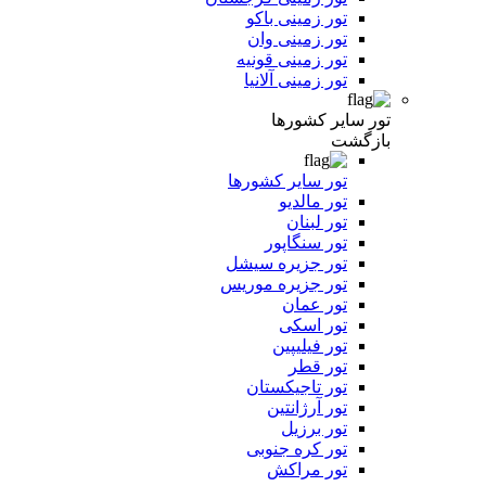
تور زمینی باکو
تور زمینی وان
تور زمینی قونیه
تور زمینی آلانیا
تور سایر کشورها
بازگشت
تور سایر کشورها
تور مالدیو
تور لبنان
تور سنگاپور
تور جزیره سیشل
تور جزیره موریس
تور عمان
تور اسکی
تور فیلیپین
تور قطر
تور تاجیکستان
تور آرژانتین
تور برزیل
تور کره جنوبی
تور مراکش