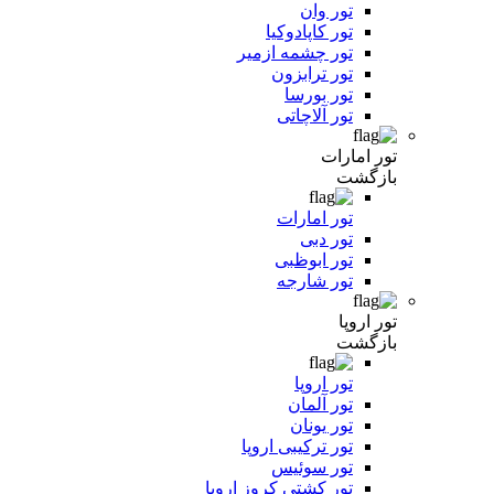
تور وان
تور کاپادوکیا
تور چشمه ازمیر
تور ترابزون
تور بورسا
تور آلاچاتی
تور امارات
بازگشت
تور امارات
تور دبی
تور ابوظبی
تور شارجه
تور اروپا
بازگشت
تور اروپا
تور آلمان
تور یونان
تور ترکیبی اروپا
تور سوئیس
تور کشتی کروز اروپا