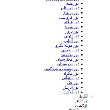
تور هلند
تور لهستان
تور پرتغال
تور کرواسی
تور فنلاند
تور سوئد
تور نروژ
تور لتونی
تور آلبانی
تور مونته نگرو
تور رومانی
تور بلاروس
تور مجارستان
تور صربستان
تور بوسنی و هرزگوین
تور بلگراد
تور لیتوانی
تور چک
تور اتریش
تور اوکراین
تور تایلند
بازگشت