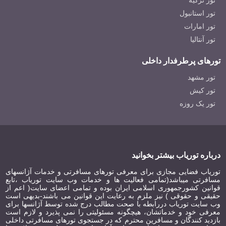
تور ترکیه
تور استانبول
تور امارات
تور آنتالیا
تورهای پرطرفدار داخلی
تور مشهد
تور کیش
تور یک روزه
درباره توریاب بیشتر بخوانید
توریاب فضایی مجازی برای معرفی تورهای مسافرتی و خدمات آژانسهای
مسافرتی میباشد(تمامی فعالیت ها و خدمات وب سایت توریاب ،تابع
قوانین کشورجمهوری اسلامی ایران بوده و تمامی اعضای سایت( اعم از
حقیقی و حقوقی ) نیز ملزم به رعایت این قوانین می باشند-بدیهی است
وب سایت توریاب دررابطه با صحت مطالب درج شده توسط آژانسها برای
معرفی خود و خدماتشان، هیچگونه مسئولیتی را نمی پذیرد و لازم است
بازدید کنندگان و مسافرین محترم که در جستجوی تورهای مسافرتی داخلی