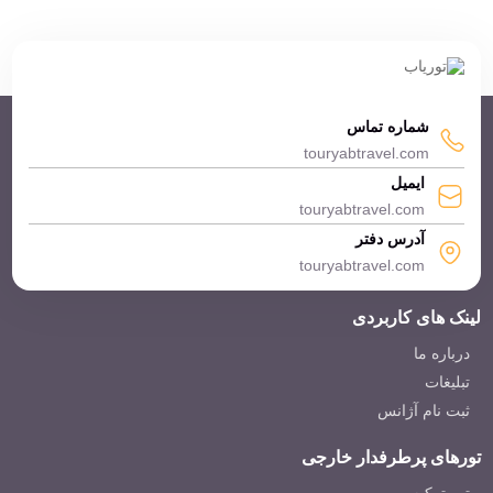
شماره تماس
touryabtravel.com
ایمیل
touryabtravel.com
آدرس دفتر
touryabtravel.com
لینک های کاربردی
درباره ما
تبلیغات
ثبت نام آژانس
تورهای پرطرفدار خارجی