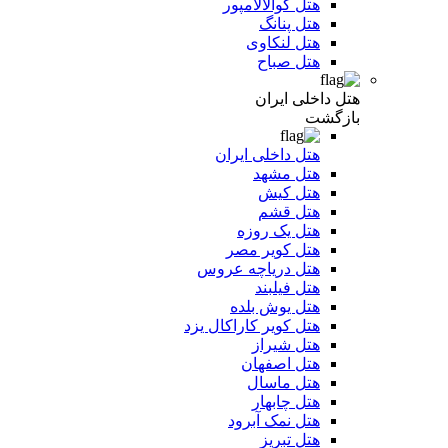
هتل کوالالامپور
هتل پنانگ
هتل لنکاوی
هتل صباح
هتل داخلی ایران
بازگشت
هتل داخلی ایران
هتل مشهد
هتل کیش
هتل قشم
هتل یک روزه
هتل کویر مصر
هتل دریاچه عروس
هتل فیلبند
هتل یوش بلده
هتل کویر کاراکال یزد
هتل شیراز
هتل اصفهان
هتل ماسال
هتل چابهار
هتل نمک آبرود
هتل تبریز