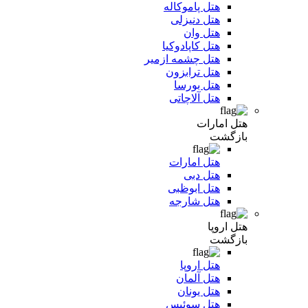
هتل پاموکاله
هتل دنیزلی
هتل وان
هتل کاپادوکیا
هتل چشمه ازمیر
هتل ترابزون
هتل بورسا
هتل آلاچاتی
هتل امارات
بازگشت
هتل امارات
هتل دبی
هتل ابوظبی
هتل شارجه
هتل اروپا
بازگشت
هتل اروپا
هتل آلمان
هتل یونان
هتل سوئیس