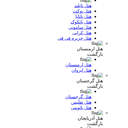
هتل تایلند
هتل پوکت
هتل پاتایا
هتل بانکوک
هتل سامویی
هتل کرابی
هتل جزیره فی فی
هتل ارمنستان
بازگشت
هتل ارمنستان
هتل ایروان
هتل گرجستان
بازگشت
هتل گرجستان
هتل تفلیس
هتل باتومی
هتل آذربایجان
بازگشت