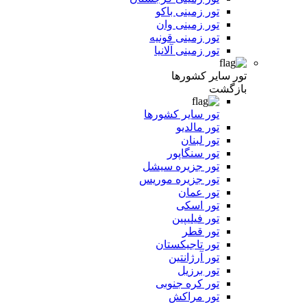
تور زمینی باکو
تور زمینی وان
تور زمینی قونیه
تور زمینی آلانیا
تور سایر کشورها
بازگشت
تور سایر کشورها
تور مالدیو
تور لبنان
تور سنگاپور
تور جزیره سیشل
تور جزیره موریس
تور عمان
تور اسکی
تور فیلیپین
تور قطر
تور تاجیکستان
تور آرژانتین
تور برزیل
تور کره جنوبی
تور مراکش