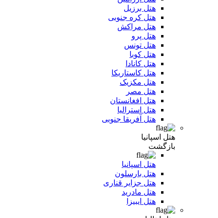
هتل برزیل
هتل کره جنوبی
هتل مراکش
هتل پرو
هتل تونس
هتل کوبا
هتل کانادا
هتل کاستاریکا
هتل مکزیک
هتل مصر
هتل افغانستان
هتل استرالیا
هتل آفریقا جنوبی
هتل اسپانیا
بازگشت
هتل اسپانیا
هتل بارسلون
هتل جزایر قناری
هتل مادرید
هتل ایبیزا