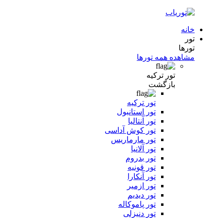
خانه
تور
تورها
مشاهده همه تورها
تور ترکیه
بازگشت
تور ترکیه
تور استانبول
تور آنتالیا
تور کوش آداسی
تور مارماریس
تور آلانیا
تور بدروم
تور قونیه
تور آنکارا
تور ازمیر
تور دیدیم
تور پاموکاله
تور دنیزلی