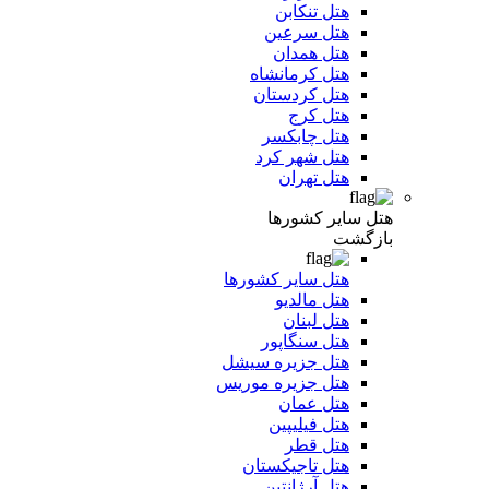
هتل تنکابن
هتل سرعین
هتل همدان
هتل کرمانشاه
هتل کردستان
هتل کرج
هتل چابکسر
هتل شهر کرد
هتل تهران
هتل سایر کشورها
بازگشت
هتل سایر کشورها
هتل مالدیو
هتل لبنان
هتل سنگاپور
هتل جزیره سیشل
هتل جزیره موریس
هتل عمان
هتل فیلیپین
هتل قطر
هتل تاجیکستان
هتل آرژانتین