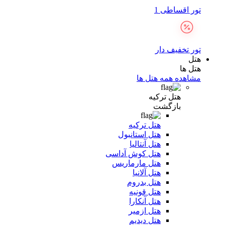
تور اقساطی 1
تور تخفیف دار
هتل
هتل ها
مشاهده همه هتل ها
هتل ترکیه
بازگشت
هتل ترکیه
هتل استانبول
هتل آنتالیا
هتل کوش آداسی
هتل مارماریس
هتل آلانیا
هتل بدروم
هتل قونیه
هتل آنکارا
هتل ازمیر
هتل دیدیم