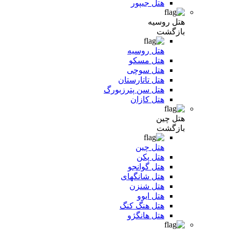
هتل جیپور
هتل روسیه
بازگشت
هتل روسیه
هتل مسکو
هتل سوچی
هتل تاتارستان
هتل سن پترزبورگ
هتل کازان
هتل چین
بازگشت
هتل چین
هتل پکن
هتل گوانجو
هتل شانگهای
هتل شنزن
هتل ایوو
هتل هنگ کنگ
هتل هانگژو