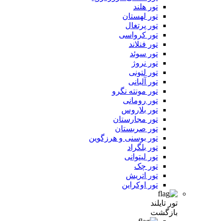
تور هلند
تور لهستان
تور پرتغال
تور کرواسی
تور فنلاند
تور سوئد
تور نروژ
تور لتونی
تور آلبانی
تور مونته نگرو
تور رومانی
تور بلاروس
تور مجارستان
تور صربستان
تور بوسنی و هرزگوین
تور بلگراد
تور لیتوانی
تور چک
تور اتریش
تور اوکراین
تور تایلند
بازگشت