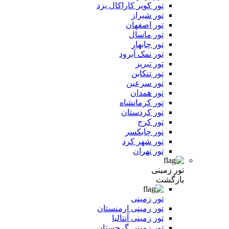
تور کویر کاراکال یزد
تور شیراز
تور اصفهان
تور ماسال
تور چابهار
تور نمک آبرود
تور تبریز
تور تنکابن
تور سرعین
تور همدان
تور کرمانشاه
تور کردستان
تور کرج
تور چابکسر
تور شهر کرد
تور تهران
تور زمینی
بازگشت
تور زمینی
تور زمینی ارمنستان
تور زمینی آنتالیا
تور زمینی گرجستان