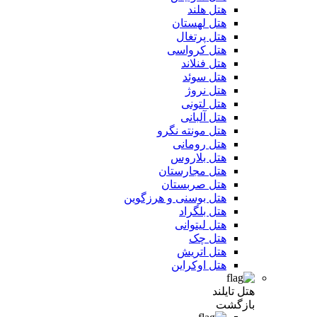
هتل هلند
هتل لهستان
هتل پرتغال
هتل کرواسی
هتل فنلاند
هتل سوئد
هتل نروژ
هتل لتونی
هتل آلبانی
هتل مونته نگرو
هتل رومانی
هتل بلاروس
هتل مجارستان
هتل صربستان
هتل بوسنی و هرزگوین
هتل بلگراد
هتل لیتوانی
هتل چک
هتل اتریش
هتل اوکراین
هتل تایلند
بازگشت