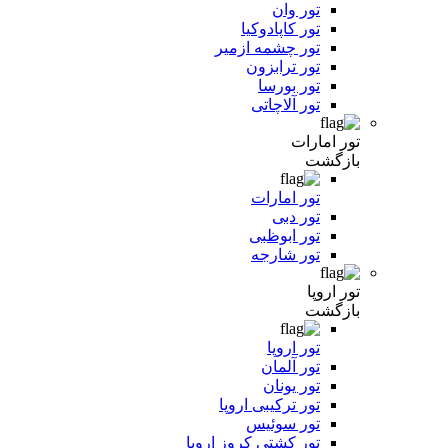
تور وان
تور کاپادوکیا
تور چشمه ازمیر
تور ترابزون
تور بورسا
تور آلاچاتی
تور امارات
بازگشت
تور امارات
تور دبی
تور ابوظبی
تور شارجه
تور اروپا
بازگشت
تور اروپا
تور آلمان
تور یونان
تور ترکیبی اروپا
تور سوئیس
تور کشتی کروز اروپا