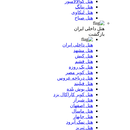
هتل کوالالامپور
هتل پنانگ
هتل لنکاوی
هتل صباح
هتل داخلی ایران
بازگشت
هتل داخلی ایران
هتل مشهد
هتل کیش
هتل قشم
هتل یک روزه
هتل کویر مصر
هتل دریاچه عروس
هتل فیلبند
هتل یوش بلده
هتل کویر کاراکال یزد
هتل شیراز
هتل اصفهان
هتل ماسال
هتل چابهار
هتل نمک آبرود
هتل تبریز