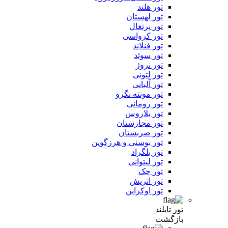
تور هلند
تور لهستان
تور پرتغال
تور کرواسی
تور فنلاند
تور سوئد
تور نروژ
تور لتونی
تور آلبانی
تور مونته نگرو
تور رومانی
تور بلاروس
تور مجارستان
تور صربستان
تور بوسنی و هرزگوین
تور بلگراد
تور لیتوانی
تور چک
تور اتریش
تور اوکراین
تور تایلند
بازگشت