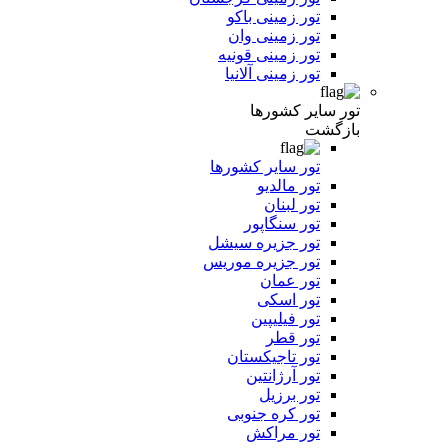
تور زمینی باکو
تور زمینی وان
تور زمینی قونیه
تور زمینی آلانیا
تور سایر کشورها
بازگشت
تور سایر کشورها
تور مالدیو
تور لبنان
تور سنگاپور
تور جزیره سیشل
تور جزیره موریس
تور عمان
تور اسکی
تور فیلیپین
تور قطر
تور تاجیکستان
تور آرژانتین
تور برزیل
تور کره جنوبی
تور مراکش