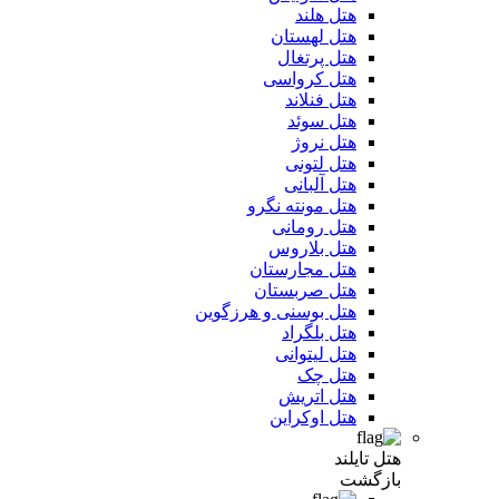
هتل هلند
هتل لهستان
هتل پرتغال
هتل کرواسی
هتل فنلاند
هتل سوئد
هتل نروژ
هتل لتونی
هتل آلبانی
هتل مونته نگرو
هتل رومانی
هتل بلاروس
هتل مجارستان
هتل صربستان
هتل بوسنی و هرزگوین
هتل بلگراد
هتل لیتوانی
هتل چک
هتل اتریش
هتل اوکراین
هتل تایلند
بازگشت