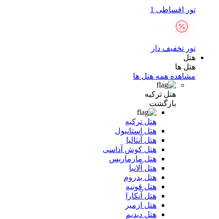
تور اقساطی 1
تور تخفیف دار
هتل
هتل ها
مشاهده همه هتل ها
هتل ترکیه
بازگشت
هتل ترکیه
هتل استانبول
هتل آنتالیا
هتل کوش آداسی
هتل مارماریس
هتل آلانیا
هتل بدروم
هتل قونیه
هتل آنکارا
هتل ازمیر
هتل دیدیم