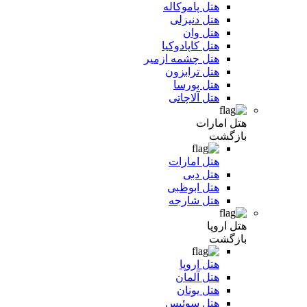
هتل پاموکاله
هتل دنیزلی
هتل وان
هتل کاپادوکیا
هتل چشمه ازمیر
هتل ترابزون
هتل بورسا
هتل آلاچاتی
هتل امارات
بازگشت
هتل امارات
هتل دبی
هتل ابوظبی
هتل شارجه
هتل اروپا
بازگشت
هتل اروپا
هتل آلمان
هتل یونان
هتل سوئیس