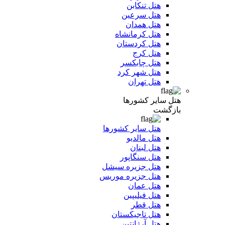
هتل تنکابن
هتل سرعین
هتل همدان
هتل کرمانشاه
هتل کردستان
هتل کرج
هتل چابکسر
هتل شهر کرد
هتل تهران
هتل سایر کشورها
بازگشت
هتل سایر کشورها
هتل مالدیو
هتل لبنان
هتل سنگاپور
هتل جزیره سیشل
هتل جزیره موریس
هتل عمان
هتل فیلیپین
هتل قطر
هتل تاجیکستان
هتل آرژانتین