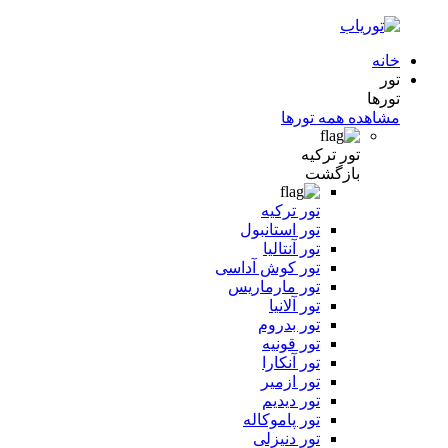
خانه
تور
تورها
مشاهده همه تورها
تور ترکیه
بازگشت
تور ترکیه
تور استانبول
تور آنتالیا
تور کوش آداسی
تور مارماریس
تور آلانیا
تور بدروم
تور قونیه
تور آنکارا
تور ازمیر
تور دیدیم
تور پاموکاله
تور دنیزلی