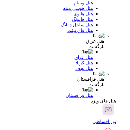
هتل ویتنام
هتل هوشی مینه
هتل هانوی
هتل هالونگ
هتل ساحل دانانگ
هتل فان تیئت
هتل عراق
بازگشت
هتل عراق
هتل کربلا
هتل نجف
هتل قزاقستان
بازگشت
هتل قزاقستان
هتل های ویژه
تور اقساطی