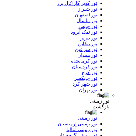
تور کویر کاراکال یزد
تور شیراز
تور اصفهان
تور ماسال
تور چابهار
تور نمک آبرود
تور تبریز
تور تنکابن
تور سرعین
تور همدان
تور کرمانشاه
تور کردستان
تور کرج
تور چابکسر
تور شهر کرد
تور تهران
تور زمینی
بازگشت
تور زمینی
تور زمینی ارمنستان
تور زمینی آنتالیا
تور زمینی گرجستان