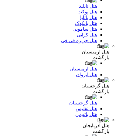
هتل تایلند
هتل پوکت
هتل پاتایا
هتل بانکوک
هتل سامویی
هتل کرابی
هتل جزیره فی فی
هتل ارمنستان
بازگشت
هتل ارمنستان
هتل ایروان
هتل گرجستان
بازگشت
هتل گرجستان
هتل تفلیس
هتل باتومی
هتل آذربایجان
بازگشت