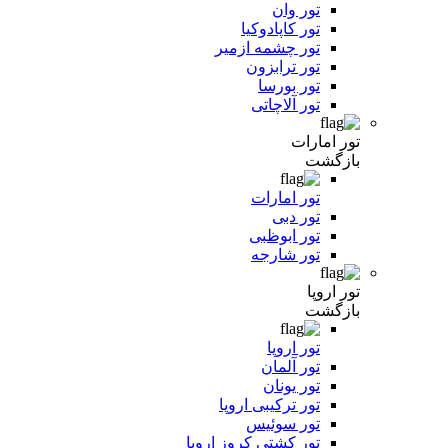
تور وان
تور کاپادوکیا
تور چشمه ازمیر
تور ترابزون
تور بورسا
تور آلاچاتی
تور امارات
بازگشت
تور امارات
تور دبی
تور ابوظبی
تور شارجه
تور اروپا
بازگشت
تور اروپا
تور آلمان
تور یونان
تور ترکیبی اروپا
تور سوئیس
تور کشتی کروز اروپا