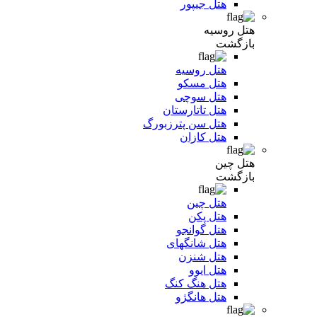
هتل جیپور
هتل روسیه
بازگشت
هتل روسیه
هتل مسکو
هتل سوچی
هتل تاتارستان
هتل سن پترزبورگ
هتل کازان
هتل چین
بازگشت
هتل چین
هتل پکن
هتل گوانجو
هتل شانگهای
هتل شنزن
هتل ایوو
هتل هنگ کنگ
هتل هانگژو