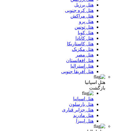
هتل برزیل
هتل کره جنوبی
هتل مراکش
هتل پرو
هتل تونس
هتل کوبا
هتل کانادا
هتل کاستاریکا
هتل مکزیک
هتل مصر
هتل افغانستان
هتل استرالیا
هتل آفریقا جنوبی
هتل اسپانیا
بازگشت
هتل اسپانیا
هتل بارسلون
هتل جزایر قناری
هتل مادرید
هتل ایبیزا