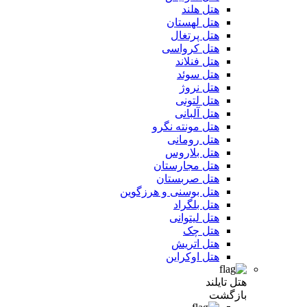
هتل هلند
هتل لهستان
هتل پرتغال
هتل کرواسی
هتل فنلاند
هتل سوئد
هتل نروژ
هتل لتونی
هتل آلبانی
هتل مونته نگرو
هتل رومانی
هتل بلاروس
هتل مجارستان
هتل صربستان
هتل بوسنی و هرزگوین
هتل بلگراد
هتل لیتوانی
هتل چک
هتل اتریش
هتل اوکراین
هتل تایلند
بازگشت