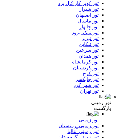
تور کویر کاراکال یزد
تور شیراز
تور اصفهان
تور ماسال
تور چابهار
تور نمک آبرود
تور تبریز
تور تنکابن
تور سرعین
تور همدان
تور کرمانشاه
تور کردستان
تور کرج
تور چابکسر
تور شهر کرد
تور تهران
تور زمینی
بازگشت
تور زمینی
تور زمینی ارمنستان
تور زمینی آنتالیا
تور زمینی گرجستان