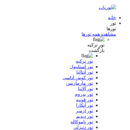
خانه
تور
تورها
مشاهده همه تورها
تور ترکیه
بازگشت
تور ترکیه
تور استانبول
تور آنتالیا
تور کوش آداسی
تور مارماریس
تور آلانیا
تور بدروم
تور قونیه
تور آنکارا
تور ازمیر
تور دیدیم
تور پاموکاله
تور دنیزلی