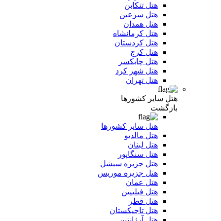
هتل تنکابن
هتل سرعین
هتل همدان
هتل کرمانشاه
هتل کردستان
هتل کرج
هتل چابکسر
هتل شهر کرد
هتل تهران
هتل سایر کشورها
بازگشت
هتل سایر کشورها
هتل مالدیو
هتل لبنان
هتل سنگاپور
هتل جزیره سیشل
هتل جزیره موریس
هتل عمان
هتل فیلیپین
هتل قطر
هتل تاجیکستان
هتل آرژانتین