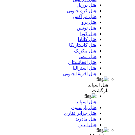
هتل برزیل
هتل کره جنوبی
هتل مراکش
هتل پرو
هتل تونس
هتل کوبا
هتل کانادا
هتل کاستاریکا
هتل مکزیک
هتل مصر
هتل افغانستان
هتل استرالیا
هتل آفریقا جنوبی
هتل اسپانیا
بازگشت
هتل اسپانیا
هتل بارسلون
هتل جزایر قناری
هتل مادرید
هتل ایبیزا