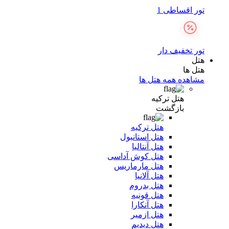
تور اقساطی 1
تور تخفیف دار
هتل
هتل ها
مشاهده همه هتل ها
هتل ترکیه
بازگشت
هتل ترکیه
هتل استانبول
هتل آنتالیا
هتل کوش آداسی
هتل مارماریس
هتل آلانیا
هتل بدروم
هتل قونیه
هتل آنکارا
هتل ازمیر
هتل دیدیم