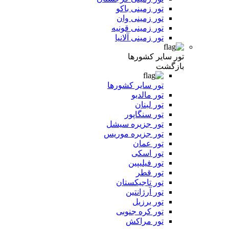
تور زمینی باکو
تور زمینی وان
تور زمینی قونیه
تور زمینی آلانیا
تور سایر کشورها
بازگشت
تور سایر کشورها
تور مالدیو
تور لبنان
تور سنگاپور
تور جزیره سیشل
تور جزیره موریس
تور عمان
تور اسکی
تور فیلیپین
تور قطر
تور تاجیکستان
تور آرژانتین
تور برزیل
تور کره جنوبی
تور مراکش