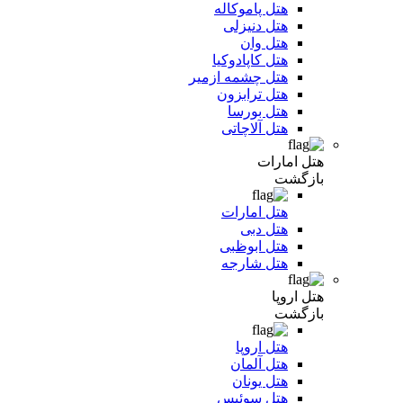
هتل پاموکاله
هتل دنیزلی
هتل وان
هتل کاپادوکیا
هتل چشمه ازمیر
هتل ترابزون
هتل بورسا
هتل آلاچاتی
هتل امارات
بازگشت
هتل امارات
هتل دبی
هتل ابوظبی
هتل شارجه
هتل اروپا
بازگشت
هتل اروپا
هتل آلمان
هتل یونان
هتل سوئیس