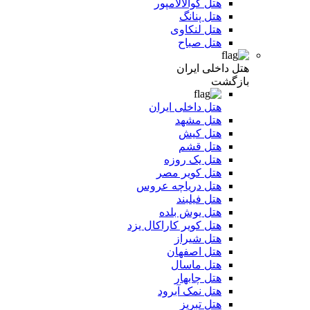
هتل کوالالامپور
هتل پنانگ
هتل لنکاوی
هتل صباح
هتل داخلی ایران
بازگشت
هتل داخلی ایران
هتل مشهد
هتل کیش
هتل قشم
هتل یک روزه
هتل کویر مصر
هتل دریاچه عروس
هتل فیلبند
هتل یوش بلده
هتل کویر کاراکال یزد
هتل شیراز
هتل اصفهان
هتل ماسال
هتل چابهار
هتل نمک آبرود
هتل تبریز