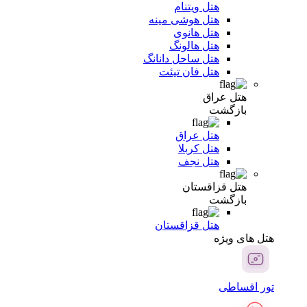
هتل ویتنام
هتل هوشی مینه
هتل هانوی
هتل هالونگ
هتل ساحل دانانگ
هتل فان تیئت
هتل عراق
بازگشت
هتل عراق
هتل کربلا
هتل نجف
هتل قزاقستان
بازگشت
هتل قزاقستان
هتل های ویژه
تور اقساطی