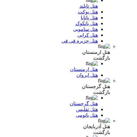
هتل تایلند
هتل پوکت
هتل پاتایا
هتل بانکوک
هتل سامویی
هتل کرابی
هتل جزیره فی فی
هتل ارمنستان
بازگشت
هتل ارمنستان
هتل ایروان
هتل گرجستان
بازگشت
هتل گرجستان
هتل تفلیس
هتل باتومی
هتل آذربایجان
بازگشت