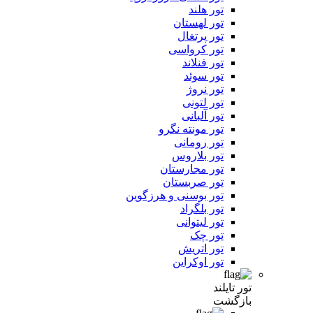
تور هلند
تور لهستان
تور پرتغال
تور کرواسی
تور فنلاند
تور سوئد
تور نروژ
تور لتونی
تور آلبانی
تور مونته نگرو
تور رومانی
تور بلاروس
تور مجارستان
تور صربستان
تور بوسنی و هرزگوین
تور بلگراد
تور لیتوانی
تور چک
تور اتریش
تور اوکراین
تور تایلند
بازگشت