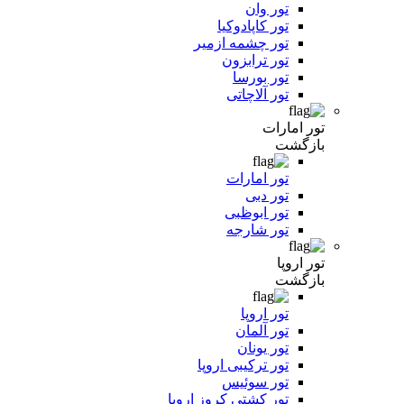
تور وان
تور کاپادوکیا
تور چشمه ازمیر
تور ترابزون
تور بورسا
تور آلاچاتی
تور امارات
بازگشت
تور امارات
تور دبی
تور ابوظبی
تور شارجه
تور اروپا
بازگشت
تور اروپا
تور آلمان
تور یونان
تور ترکیبی اروپا
تور سوئیس
تور کشتی کروز اروپا