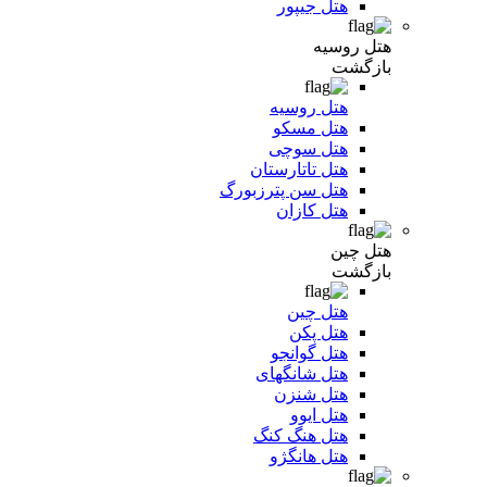
هتل جیپور
هتل روسیه
بازگشت
هتل روسیه
هتل مسکو
هتل سوچی
هتل تاتارستان
هتل سن پترزبورگ
هتل کازان
هتل چین
بازگشت
هتل چین
هتل پکن
هتل گوانجو
هتل شانگهای
هتل شنزن
هتل ایوو
هتل هنگ کنگ
هتل هانگژو