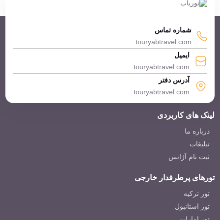
شماره تماس
touryabtravel.com
ایمیل
هتل هاوس بومونتی استانبول ترکیه
touryabtravel.com
The House Hotel Bomonti
آدرس دفتر
touryabtravel.com
لینک های کاربردی
درباره ما
تبلیغات
ثبت نام آژانس
هتل گرند اونال استانبول ترکیه
Grand Unal Hotel Istanbul
تورهای پرطرفدار خارجی
تور ترکیه
تور استانبول
تور امارات