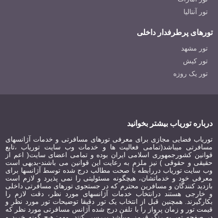
تور آنتالیا
تورهای پرطرفدار داخلی
هتل پالازو دونيزتي استانبول ترکیه
Palazzo Donizetti Hotel
تور مشهد
تور کیش
تور یک روزه
درباره توریاب بیشتر بخوانید
هتل لیونل استانبول‬‎ ترکیه
Lionel Hotel Istanbul
توریاب فضایی مجازی برای معرفی تورهای مسافرتی و خدمات آژانسهای
مسافرتی میباشد(تمامی فعالیت ها و خدمات وب سایت توریاب ،تابع
قوانین کشورجمهوری اسلامی ایران بوده و تمامی اعضای سایت( اعم از
حقیقی و حقوقی ) نیز ملزم به رعایت این قوانین می باشند-بدیهی است
وب سایت توریاب دررابطه با صحت مطالب درج شده توسط آژانسها برای
معرفی خود و خدماتشان، هیچگونه مسئولیتی را نمی پذیرد و لازم است
بازدید کنندگان و مسافرین محترم که در جستجوی تورهای مسافرتی داخلی
و خارجی هستند درانتخاب خدمات آژانسهای مورد نظر، دقت لازم را
بکارگیرند. همچنین قبل از انتخاب یک تور دقیقا توضیحات تور مورد نظر و
قیمت تور و زمان پرواز را با تلفن درج شده آژانس مسافرتی مورد نظر که
در صفحه تور به رنگ قرمز میباشد بررسی کنند. مهم: هیچ گونه خرید و