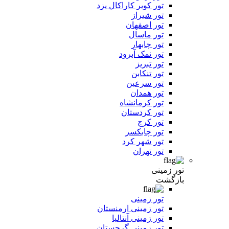
تور کویر کاراکال یزد
تور شیراز
تور اصفهان
تور ماسال
تور چابهار
تور نمک آبرود
تور تبریز
تور تنکابن
تور سرعین
تور همدان
تور کرمانشاه
تور کردستان
تور کرج
تور چابکسر
تور شهر کرد
تور تهران
تور زمینی
بازگشت
تور زمینی
تور زمینی ارمنستان
تور زمینی آنتالیا
تور زمینی گرجستان