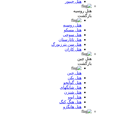
هتل جیپور
هتل روسیه
بازگشت
هتل روسیه
هتل مسکو
هتل سوچی
هتل تاتارستان
هتل سن پترزبورگ
هتل کازان
هتل چین
بازگشت
هتل چین
هتل پکن
هتل گوانجو
هتل شانگهای
هتل شنزن
هتل ایوو
هتل هنگ کنگ
هتل هانگژو