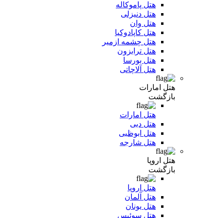
هتل پاموکاله
هتل دنیزلی
هتل وان
هتل کاپادوکیا
هتل چشمه ازمیر
هتل ترابزون
هتل بورسا
هتل آلاچاتی
هتل امارات
بازگشت
هتل امارات
هتل دبی
هتل ابوظبی
هتل شارجه
هتل اروپا
بازگشت
هتل اروپا
هتل آلمان
هتل یونان
هتل سوئیس