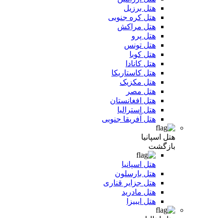
هتل برزیل
هتل کره جنوبی
هتل مراکش
هتل پرو
هتل تونس
هتل کوبا
هتل کانادا
هتل کاستاریکا
هتل مکزیک
هتل مصر
هتل افغانستان
هتل استرالیا
هتل آفریقا جنوبی
هتل اسپانیا
بازگشت
هتل اسپانیا
هتل بارسلون
هتل جزایر قناری
هتل مادرید
هتل ایبیزا