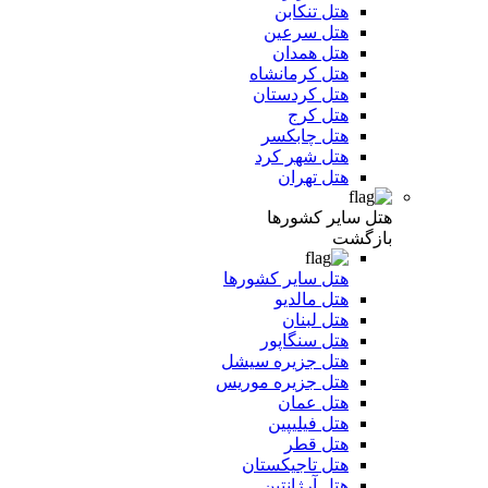
هتل تنکابن
هتل سرعین
هتل همدان
هتل کرمانشاه
هتل کردستان
هتل کرج
هتل چابکسر
هتل شهر کرد
هتل تهران
هتل سایر کشورها
بازگشت
هتل سایر کشورها
هتل مالدیو
هتل لبنان
هتل سنگاپور
هتل جزیره سیشل
هتل جزیره موریس
هتل عمان
هتل فیلیپین
هتل قطر
هتل تاجیکستان
هتل آرژانتین