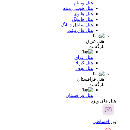
هتل ویتنام
هتل هوشی مینه
هتل هانوی
هتل هالونگ
هتل ساحل دانانگ
هتل فان تیئت
هتل عراق
بازگشت
هتل عراق
هتل کربلا
هتل نجف
هتل قزاقستان
بازگشت
هتل قزاقستان
هتل های ویژه
تور اقساطی