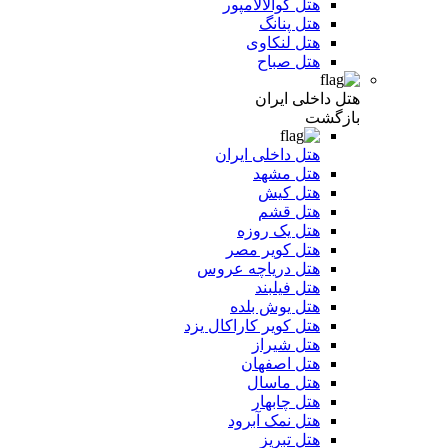
هتل کوالالامپور
هتل پنانگ
هتل لنکاوی
هتل صباح
هتل داخلی ایران
بازگشت
هتل داخلی ایران
هتل مشهد
هتل کیش
هتل قشم
هتل یک روزه
هتل کویر مصر
هتل دریاچه عروس
هتل فیلبند
هتل یوش بلده
هتل کویر کاراکال یزد
هتل شیراز
هتل اصفهان
هتل ماسال
هتل چابهار
هتل نمک آبرود
هتل تبریز