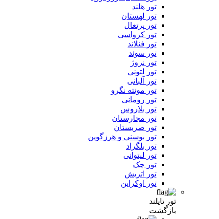
تور هلند
تور لهستان
تور پرتغال
تور کرواسی
تور فنلاند
تور سوئد
تور نروژ
تور لتونی
تور آلبانی
تور مونته نگرو
تور رومانی
تور بلاروس
تور مجارستان
تور صربستان
تور بوسنی و هرزگوین
تور بلگراد
تور لیتوانی
تور چک
تور اتریش
تور اوکراین
تور تایلند
بازگشت