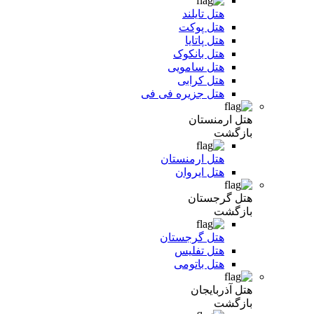
هتل تایلند
هتل پوکت
هتل پاتایا
هتل بانکوک
هتل سامویی
هتل کرابی
هتل جزیره فی فی
هتل ارمنستان
بازگشت
هتل ارمنستان
هتل ایروان
هتل گرجستان
بازگشت
هتل گرجستان
هتل تفلیس
هتل باتومی
هتل آذربایجان
بازگشت