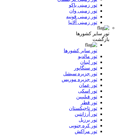
تور زمینی باکو
تور زمینی وان
تور زمینی قونیه
تور زمینی آلانیا
تور سایر کشورها
بازگشت
تور سایر کشورها
تور مالدیو
تور لبنان
تور سنگاپور
تور جزیره سیشل
تور جزیره موریس
تور عمان
تور اسکی
تور فیلیپین
تور قطر
تور تاجیکستان
تور آرژانتین
تور برزیل
تور کره جنوبی
تور مراکش