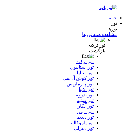
خانه
تور
تورها
مشاهده همه تورها
تور ترکیه
بازگشت
تور ترکیه
تور استانبول
تور آنتالیا
تور کوش آداسی
تور مارماریس
تور آلانیا
تور بدروم
تور قونیه
تور آنکارا
تور ازمیر
تور دیدیم
تور پاموکاله
تور دنیزلی