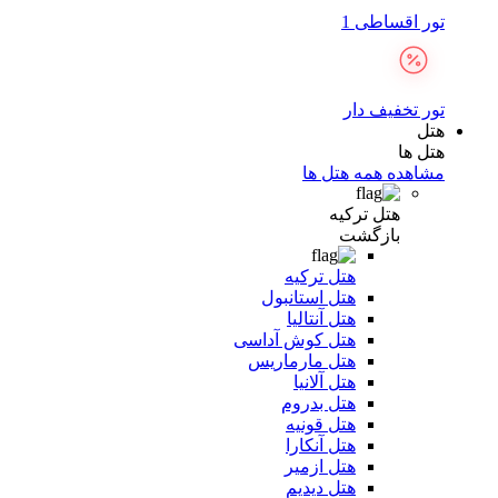
تور اقساطی 1
تور تخفیف دار
هتل
هتل ها
مشاهده همه هتل ها
هتل ترکیه
بازگشت
هتل ترکیه
هتل استانبول
هتل آنتالیا
هتل کوش آداسی
هتل مارماریس
هتل آلانیا
هتل بدروم
هتل قونیه
هتل آنکارا
هتل ازمیر
هتل دیدیم