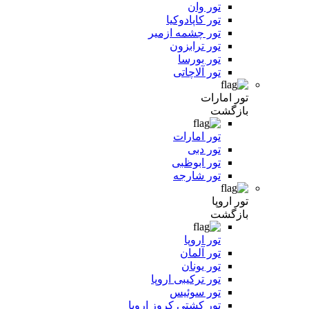
تور وان
تور کاپادوکیا
تور چشمه ازمیر
تور ترابزون
تور بورسا
تور آلاچاتی
تور امارات
بازگشت
تور امارات
تور دبی
تور ابوظبی
تور شارجه
تور اروپا
بازگشت
تور اروپا
تور آلمان
تور یونان
تور ترکیبی اروپا
تور سوئیس
تور کشتی کروز اروپا