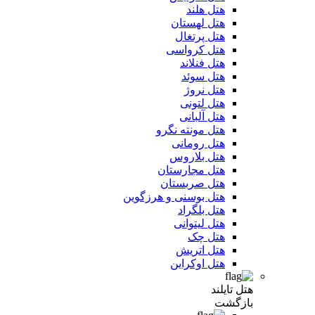
هتل هلند
هتل لهستان
هتل پرتغال
هتل کرواسی
هتل فنلاند
هتل سوئد
هتل نروژ
هتل لتونی
هتل آلبانی
هتل مونته نگرو
هتل رومانی
هتل بلاروس
هتل مجارستان
هتل صربستان
هتل بوسنی و هرزگوین
هتل بلگراد
هتل لیتوانی
هتل چک
هتل اتریش
هتل اوکراین
هتل تایلند
بازگشت