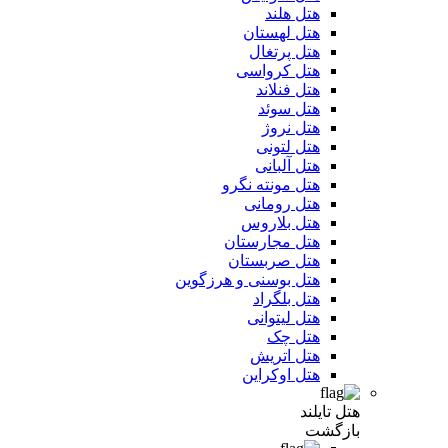
هتل هلند
هتل لهستان
هتل پرتغال
هتل کرواسی
هتل فنلاند
هتل سوئد
هتل نروژ
هتل لتونی
هتل آلبانی
هتل مونته نگرو
هتل رومانی
هتل بلاروس
هتل مجارستان
هتل صربستان
هتل بوسنی و هرزگوین
هتل بلگراد
هتل لیتوانی
هتل چک
هتل اتریش
هتل اوکراین
هتل تایلند
بازگشت