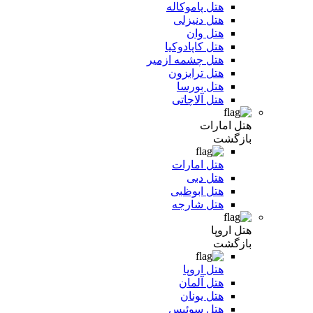
هتل پاموکاله
هتل دنیزلی
هتل وان
هتل کاپادوکیا
هتل چشمه ازمیر
هتل ترابزون
هتل بورسا
هتل آلاچاتی
هتل امارات
بازگشت
هتل امارات
هتل دبی
هتل ابوظبی
هتل شارجه
هتل اروپا
بازگشت
هتل اروپا
هتل آلمان
هتل یونان
هتل سوئیس