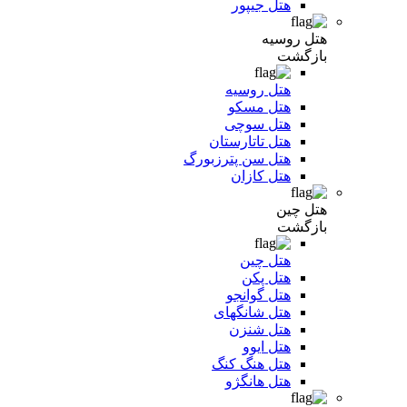
هتل جیپور
هتل روسیه
بازگشت
هتل روسیه
هتل مسکو
هتل سوچی
هتل تاتارستان
هتل سن پترزبورگ
هتل کازان
هتل چین
بازگشت
هتل چین
هتل پکن
هتل گوانجو
هتل شانگهای
هتل شنزن
هتل ایوو
هتل هنگ کنگ
هتل هانگژو