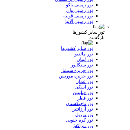
تور زمینی باکو
تور زمینی وان
تور زمینی قونیه
تور زمینی آلانیا
تور سایر کشورها
بازگشت
تور سایر کشورها
تور مالدیو
تور لبنان
تور سنگاپور
تور جزیره سیشل
تور جزیره موریس
تور عمان
تور اسکی
تور فیلیپین
تور قطر
تور تاجیکستان
تور آرژانتین
تور برزیل
تور کره جنوبی
تور مراکش