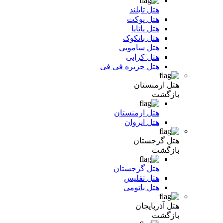
هتل تایلند
هتل پوکت
هتل پاتایا
هتل بانکوک
هتل سامویی
هتل کرابی
هتل جزیره فی فی
هتل ارمنستان
بازگشت
هتل ارمنستان
هتل ایروان
هتل گرجستان
بازگشت
هتل گرجستان
هتل تفلیس
هتل باتومی
هتل آذربایجان
بازگشت