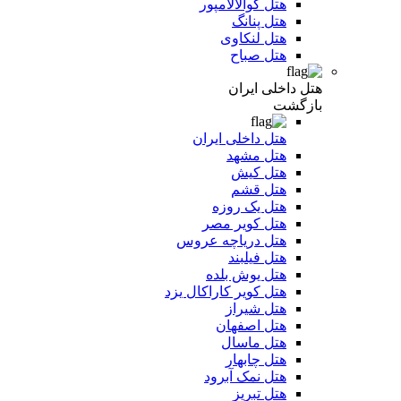
هتل کوالالامپور
هتل پنانگ
هتل لنکاوی
هتل صباح
هتل داخلی ایران
بازگشت
هتل داخلی ایران
هتل مشهد
هتل کیش
هتل قشم
هتل یک روزه
هتل کویر مصر
هتل دریاچه عروس
هتل فیلبند
هتل یوش بلده
هتل کویر کاراکال یزد
هتل شیراز
هتل اصفهان
هتل ماسال
هتل چابهار
هتل نمک آبرود
هتل تبریز