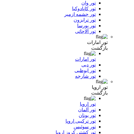
تور وان
تور کاپادوکیا
تور چشمه ازمیر
تور ترابزون
تور بورسا
تور آلاچاتی
تور امارات
بازگشت
تور امارات
تور دبی
تور ابوظبی
تور شارجه
تور اروپا
بازگشت
تور اروپا
تور آلمان
تور یونان
تور ترکیبی اروپا
تور سوئیس
تور کشتی کروز اروپا