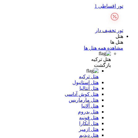
تور اقساطی 1
تور تخفیف دار
هتل
هتل ها
مشاهده همه هتل ها
هتل ترکیه
بازگشت
هتل ترکیه
هتل استانبول
هتل آنتالیا
هتل کوش آداسی
هتل مارماریس
هتل آلانیا
هتل بدروم
هتل قونیه
هتل آنکارا
هتل ازمیر
هتل دیدیم