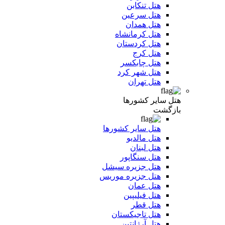
هتل تنکابن
هتل سرعین
هتل همدان
هتل کرمانشاه
هتل کردستان
هتل کرج
هتل چابکسر
هتل شهر کرد
هتل تهران
هتل سایر کشورها
بازگشت
هتل سایر کشورها
هتل مالدیو
هتل لبنان
هتل سنگاپور
هتل جزیره سیشل
هتل جزیره موریس
هتل عمان
هتل فیلیپین
هتل قطر
هتل تاجیکستان
هتل آرژانتین