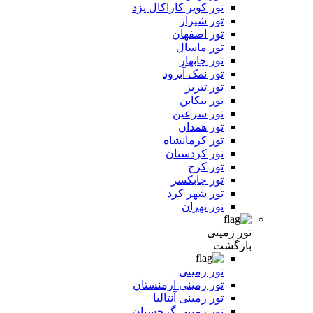
تور کویر کاراکال یزد
تور شیراز
تور اصفهان
تور ماسال
تور چابهار
تور نمک آبرود
تور تبریز
تور تنکابن
تور سرعین
تور همدان
تور کرمانشاه
تور کردستان
تور کرج
تور چابکسر
تور شهر کرد
تور تهران
تور زمینی
بازگشت
تور زمینی
تور زمینی ارمنستان
تور زمینی آنتالیا
تور زمینی گرجستان