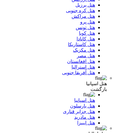
هتل برزیل
هتل کره جنوبی
هتل مراکش
هتل پرو
هتل تونس
هتل کوبا
هتل کانادا
هتل کاستاریکا
هتل مکزیک
هتل مصر
هتل افغانستان
هتل استرالیا
هتل آفریقا جنوبی
هتل اسپانیا
بازگشت
هتل اسپانیا
هتل بارسلون
هتل جزایر قناری
هتل مادرید
هتل ایبیزا