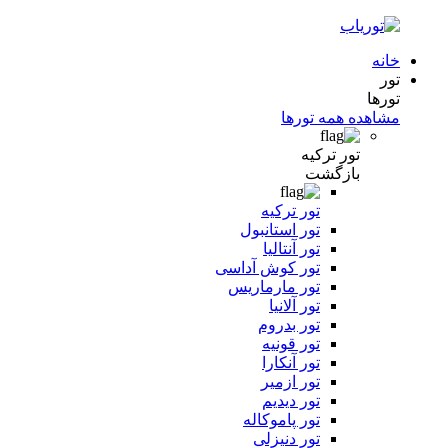
خانه
تور
تورها
مشاهده همه تورها
تور ترکیه
بازگشت
تور ترکیه
تور استانبول
تور آنتالیا
تور کوش آداسی
تور مارماریس
تور آلانیا
تور بدروم
تور قونیه
تور آنکارا
تور ازمیر
تور دیدیم
تور پاموکاله
تور دنیزلی