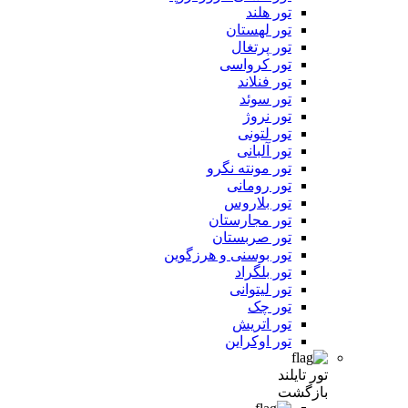
تور هلند
تور لهستان
تور پرتغال
تور کرواسی
تور فنلاند
تور سوئد
تور نروژ
تور لتونی
تور آلبانی
تور مونته نگرو
تور رومانی
تور بلاروس
تور مجارستان
تور صربستان
تور بوسنی و هرزگوین
تور بلگراد
تور لیتوانی
تور چک
تور اتریش
تور اوکراین
تور تایلند
بازگشت