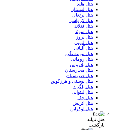
هتل هلند
هتل لهستان
هتل پرتغال
هتل کرواسی
هتل فنلاند
هتل سوئد
هتل نروژ
هتل لتونی
هتل آلبانی
هتل مونته نگرو
هتل رومانی
هتل بلاروس
هتل مجارستان
هتل صربستان
هتل بوسنی و هرزگوین
هتل بلگراد
هتل لیتوانی
هتل چک
هتل اتریش
هتل اوکراین
هتل تایلند
بازگشت