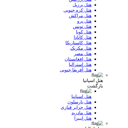
هتل برزیل
هتل کره جنوبی
هتل مراکش
هتل پرو
هتل تونس
هتل کوبا
هتل کانادا
هتل کاستاریکا
هتل مکزیک
هتل مصر
هتل افغانستان
هتل استرالیا
هتل آفریقا جنوبی
هتل اسپانیا
بازگشت
هتل اسپانیا
هتل بارسلون
هتل جزایر قناری
هتل مادرید
هتل ایبیزا