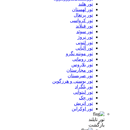
تور هلند
تور لهستان
تور پرتغال
تور کرواسی
تور فنلاند
تور سوئد
تور نروژ
تور لتونی
تور آلبانی
تور مونته نگرو
تور رومانی
تور بلاروس
تور مجارستان
تور صربستان
تور بوسنی و هرزگوین
تور بلگراد
تور لیتوانی
تور چک
تور اتریش
تور اوکراین
تور تایلند
بازگشت