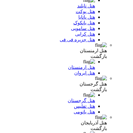
هتل تایلند
هتل پوکت
هتل پاتایا
هتل بانکوک
هتل سامویی
هتل کرابی
هتل جزیره فی فی
هتل ارمنستان
بازگشت
هتل ارمنستان
هتل ایروان
هتل گرجستان
بازگشت
هتل گرجستان
هتل تفلیس
هتل باتومی
هتل آذربایجان
بازگشت