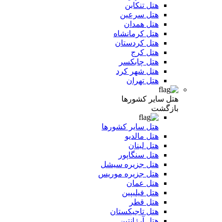
هتل تنکابن
هتل سرعین
هتل همدان
هتل کرمانشاه
هتل کردستان
هتل کرج
هتل چابکسر
هتل شهر کرد
هتل تهران
هتل سایر کشورها
بازگشت
هتل سایر کشورها
هتل مالدیو
هتل لبنان
هتل سنگاپور
هتل جزیره سیشل
هتل جزیره موریس
هتل عمان
هتل فیلیپین
هتل قطر
هتل تاجیکستان
هتل آرژانتین