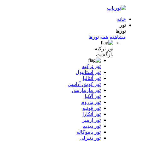
خانه
تور
تورها
مشاهده همه تورها
تور ترکیه
بازگشت
تور ترکیه
تور استانبول
تور آنتالیا
تور کوش آداسی
تور مارماریس
تور آلانیا
تور بدروم
تور قونیه
تور آنکارا
تور ازمیر
تور دیدیم
تور پاموکاله
تور دنیزلی