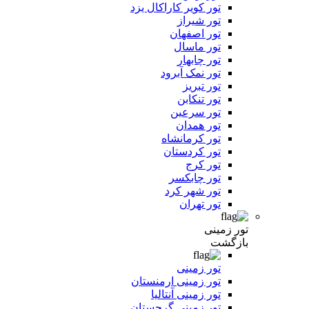
تور کویر کاراکال یزد
تور شیراز
تور اصفهان
تور ماسال
تور چابهار
تور نمک آبرود
تور تبریز
تور تنکابن
تور سرعین
تور همدان
تور کرمانشاه
تور کردستان
تور کرج
تور چابکسر
تور شهر کرد
تور تهران
تور زمینی
بازگشت
تور زمینی
تور زمینی ارمنستان
تور زمینی آنتالیا
تور زمینی گرجستان