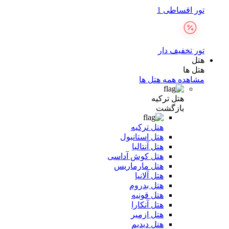
تور اقساطی 1
تور تخفیف دار
هتل
هتل ها
مشاهده همه هتل ها
هتل ترکیه
بازگشت
هتل ترکیه
هتل استانبول
هتل آنتالیا
هتل کوش آداسی
هتل مارماریس
هتل آلانیا
هتل بدروم
هتل قونیه
هتل آنکارا
هتل ازمیر
هتل دیدیم