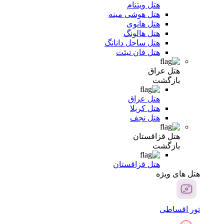
هتل ویتنام
هتل هوشی مینه
هتل هانوی
هتل هالونگ
هتل ساحل دانانگ
هتل فان تیئت
هتل عراق
بازگشت
هتل عراق
هتل کربلا
هتل نجف
هتل قزاقستان
بازگشت
هتل قزاقستان
هتل های ویژه
تور اقساطی