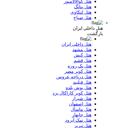
هتل کوالالامپور
هتل پنانگ
هتل لنکاوی
هتل صباح
هتل داخلی ایران
بازگشت
هتل داخلی ایران
هتل مشهد
هتل کیش
هتل قشم
هتل یک روزه
هتل کویر مصر
هتل دریاچه عروس
هتل فیلبند
هتل یوش بلده
هتل کویر کاراکال یزد
هتل شیراز
هتل اصفهان
هتل ماسال
هتل چابهار
هتل نمک آبرود
هتل تبریز