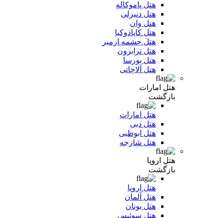
هتل پاموکاله
هتل دنیزلی
هتل وان
هتل کاپادوکیا
هتل چشمه ازمیر
هتل ترابزون
هتل بورسا
هتل آلاچاتی
هتل امارات
بازگشت
هتل امارات
هتل دبی
هتل ابوظبی
هتل شارجه
هتل اروپا
بازگشت
هتل اروپا
هتل آلمان
هتل یونان
هتل سوئیس