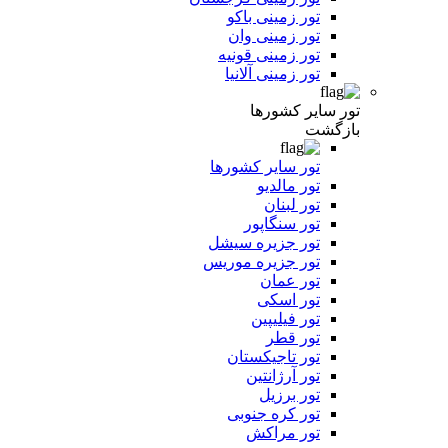
تور زمینی باکو
تور زمینی وان
تور زمینی قونیه
تور زمینی آلانیا
تور سایر کشورها
بازگشت
تور سایر کشورها
تور مالدیو
تور لبنان
تور سنگاپور
تور جزیره سیشل
تور جزیره موریس
تور عمان
تور اسکی
تور فیلیپین
تور قطر
تور تاجیکستان
تور آرژانتین
تور برزیل
تور کره جنوبی
تور مراکش