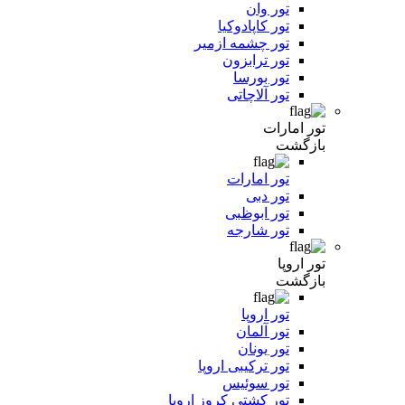
تور وان
تور کاپادوکیا
تور چشمه ازمیر
تور ترابزون
تور بورسا
تور آلاچاتی
تور امارات
بازگشت
تور امارات
تور دبی
تور ابوظبی
تور شارجه
تور اروپا
بازگشت
تور اروپا
تور آلمان
تور یونان
تور ترکیبی اروپا
تور سوئیس
تور کشتی کروز اروپا