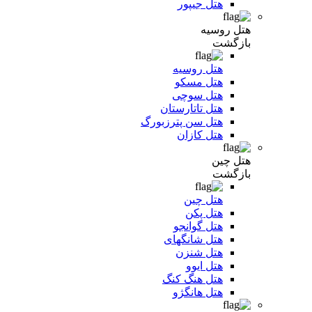
هتل جیپور
هتل روسیه
بازگشت
هتل روسیه
هتل مسکو
هتل سوچی
هتل تاتارستان
هتل سن پترزبورگ
هتل کازان
هتل چین
بازگشت
هتل چین
هتل پکن
هتل گوانجو
هتل شانگهای
هتل شنزن
هتل ایوو
هتل هنگ کنگ
هتل هانگژو