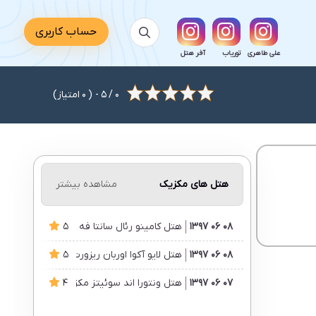
حساب کاربری
علی طاهری
توریاب
آفر هتل
0
/
5
- (
0
امتیاز)
هتل های مکزیک
مشاهده بیشتر
08 06 1397
5
هتل کامینو رئال سانتا فه مکزیکوسیتی مکزی
08 06 1397
5
هتل لایو آکوا اوربان ریزورت مکزیکو سیتی مک
07 06 1397
4
هتل ونتورا اند سوئیتز مکزیکو سیتی مکزیک