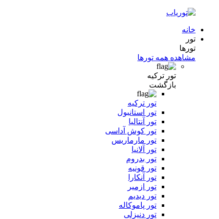
خانه
تور
تورها
مشاهده همه تورها
تور ترکیه
بازگشت
تور ترکیه
تور استانبول
تور آنتالیا
تور کوش آداسی
تور مارماریس
تور آلانیا
تور بدروم
تور قونیه
تور آنکارا
تور ازمیر
تور دیدیم
تور پاموکاله
تور دنیزلی