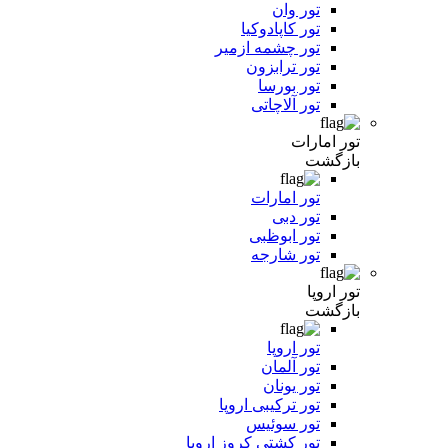
تور وان
تور کاپادوکیا
تور چشمه ازمیر
تور ترابزون
تور بورسا
تور آلاچاتی
تور امارات
بازگشت
تور امارات
تور دبی
تور ابوظبی
تور شارجه
تور اروپا
بازگشت
تور اروپا
تور آلمان
تور یونان
تور ترکیبی اروپا
تور سوئیس
تور کشتی کروز اروپا