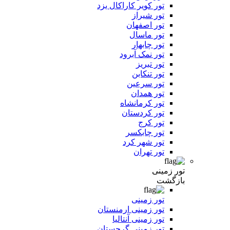
تور کویر کاراکال یزد
تور شیراز
تور اصفهان
تور ماسال
تور چابهار
تور نمک آبرود
تور تبریز
تور تنکابن
تور سرعین
تور همدان
تور کرمانشاه
تور کردستان
تور کرج
تور چابکسر
تور شهر کرد
تور تهران
تور زمینی
بازگشت
تور زمینی
تور زمینی ارمنستان
تور زمینی آنتالیا
تور زمینی گرجستان