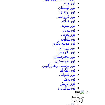
تور هلند
تور لهستان
تور پرتغال
تور کرواسی
تور فنلاند
تور سوئد
تور نروژ
تور لتونی
تور آلبانی
تور مونته نگرو
تور رومانی
تور بلاروس
تور مجارستان
تور صربستان
تور بوسنی و هرزگوین
تور بلگراد
تور لیتوانی
تور چک
تور اتریش
تور اوکراین
تور تایلند
بازگشت