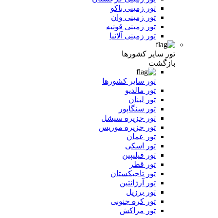
تور زمینی باکو
تور زمینی وان
تور زمینی قونیه
تور زمینی آلانیا
تور سایر کشورها
بازگشت
تور سایر کشورها
تور مالدیو
تور لبنان
تور سنگاپور
تور جزیره سیشل
تور جزیره موریس
تور عمان
تور اسکی
تور فیلیپین
تور قطر
تور تاجیکستان
تور آرژانتین
تور برزیل
تور کره جنوبی
تور مراکش