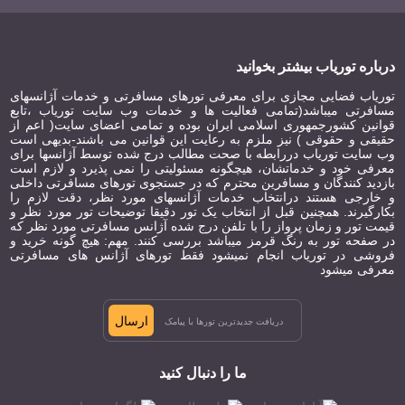
درباره توریاب بیشتر بخوانید
توریاب فضایی مجازی برای معرفی تورهای مسافرتی و خدمات آژانسهای
مسافرتی میباشد(تمامی فعالیت ها و خدمات وب سایت توریاب ،تابع
قوانین کشورجمهوری اسلامی ایران بوده و تمامی اعضای سایت( اعم از
حقیقی و حقوقی ) نیز ملزم به رعایت این قوانین می باشند-بدیهی است
وب سایت توریاب دررابطه با صحت مطالب درج شده توسط آژانسها برای
معرفی خود و خدماتشان، هیچگونه مسئولیتی را نمی پذیرد و لازم است
بازدید کنندگان و مسافرین محترم که در جستجوی تورهای مسافرتی داخلی
و خارجی هستند درانتخاب خدمات آژانسهای مورد نظر، دقت لازم را
بکارگیرند. همچنین قبل از انتخاب یک تور دقیقا توضیحات تور مورد نظر و
قیمت تور و زمان پرواز را با تلفن درج شده آژانس مسافرتی مورد نظر که
در صفحه تور به رنگ قرمز میباشد بررسی کنند. مهم: هیچ گونه خرید و
فروشی در توریاب انجام نمیشود فقط تورهای آژانس های مسافرتی
معرفی میشود
ارسال
ما را دنبال کنید