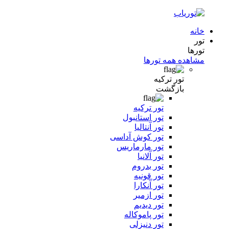
خانه
تور
تورها
مشاهده همه تورها
تور ترکیه
بازگشت
تور ترکیه
تور استانبول
تور آنتالیا
تور کوش آداسی
تور مارماریس
تور آلانیا
تور بدروم
تور قونیه
تور آنکارا
تور ازمیر
تور دیدیم
تور پاموکاله
تور دنیزلی