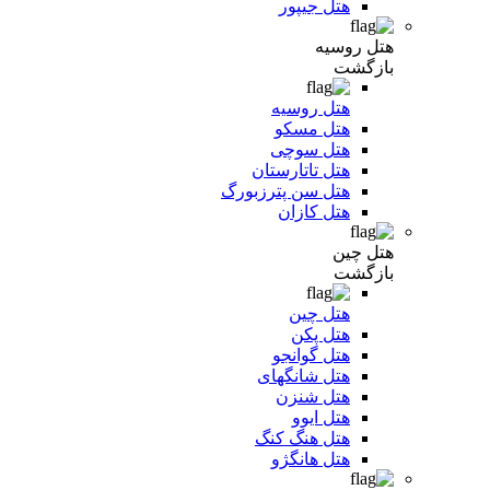
هتل جیپور
هتل روسیه
بازگشت
هتل روسیه
هتل مسکو
هتل سوچی
هتل تاتارستان
هتل سن پترزبورگ
هتل کازان
هتل چین
بازگشت
هتل چین
هتل پکن
هتل گوانجو
هتل شانگهای
هتل شنزن
هتل ایوو
هتل هنگ کنگ
هتل هانگژو