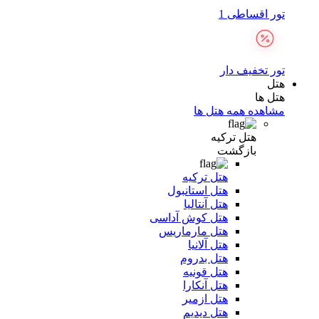
تور اقساطی 1
تور تخفیف دار
هتل
هتل ها
مشاهده همه هتل ها
هتل ترکیه
بازگشت
هتل ترکیه
هتل استانبول
هتل آنتالیا
هتل کوش آداسی
هتل مارماریس
هتل آلانیا
هتل بدروم
هتل قونیه
هتل آنکارا
هتل ازمیر
هتل دیدیم