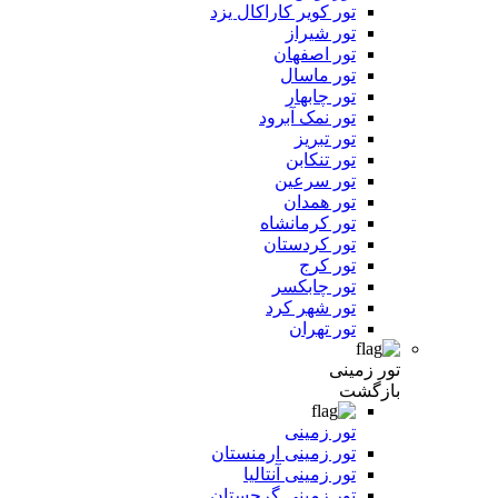
تور کویر کاراکال یزد
تور شیراز
تور اصفهان
تور ماسال
تور چابهار
تور نمک آبرود
تور تبریز
تور تنکابن
تور سرعین
تور همدان
تور کرمانشاه
تور کردستان
تور کرج
تور چابکسر
تور شهر کرد
تور تهران
تور زمینی
بازگشت
تور زمینی
تور زمینی ارمنستان
تور زمینی آنتالیا
تور زمینی گرجستان