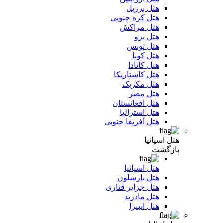
هتل برزیل
هتل کره جنوبی
هتل مراکش
هتل پرو
هتل تونس
هتل کوبا
هتل کانادا
هتل کاستاریکا
هتل مکزیک
هتل مصر
هتل افغانستان
هتل استرالیا
هتل آفریقا جنوبی
هتل اسپانیا
بازگشت
هتل اسپانیا
هتل بارسلون
هتل جزایر قناری
هتل مادرید
هتل ایبیزا