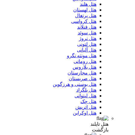
هتل هلند
هتل لهستان
هتل پرتغال
هتل کرواسی
هتل فنلاند
هتل سوئد
هتل نروژ
هتل لتونی
هتل آلبانی
هتل مونته نگرو
هتل رومانی
هتل بلاروس
هتل مجارستان
هتل صربستان
هتل بوسنی و هرزگوین
هتل بلگراد
هتل لیتوانی
هتل چک
هتل اتریش
هتل اوکراین
هتل تایلند
بازگشت