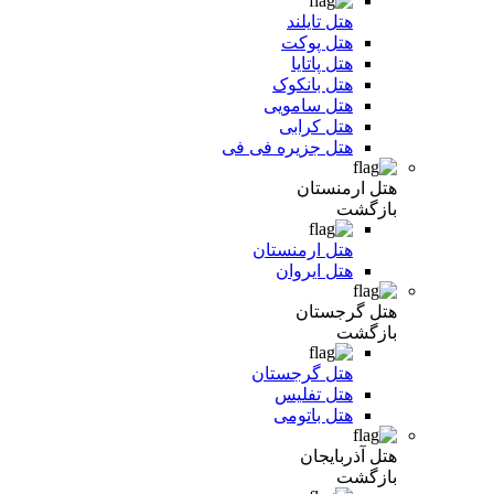
هتل تایلند
هتل پوکت
هتل پاتایا
هتل بانکوک
هتل سامویی
هتل کرابی
هتل جزیره فی فی
هتل ارمنستان
بازگشت
هتل ارمنستان
هتل ایروان
هتل گرجستان
بازگشت
هتل گرجستان
هتل تفلیس
هتل باتومی
هتل آذربایجان
بازگشت