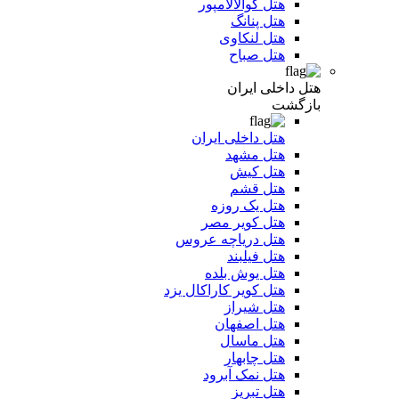
هتل کوالالامپور
هتل پنانگ
هتل لنکاوی
هتل صباح
هتل داخلی ایران
بازگشت
هتل داخلی ایران
هتل مشهد
هتل کیش
هتل قشم
هتل یک روزه
هتل کویر مصر
هتل دریاچه عروس
هتل فیلبند
هتل یوش بلده
هتل کویر کاراکال یزد
هتل شیراز
هتل اصفهان
هتل ماسال
هتل چابهار
هتل نمک آبرود
هتل تبریز