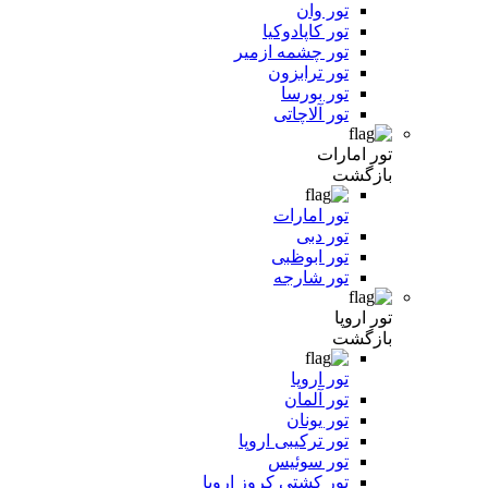
تور وان
تور کاپادوکیا
تور چشمه ازمیر
تور ترابزون
تور بورسا
تور آلاچاتی
تور امارات
بازگشت
تور امارات
تور دبی
تور ابوظبی
تور شارجه
تور اروپا
بازگشت
تور اروپا
تور آلمان
تور یونان
تور ترکیبی اروپا
تور سوئیس
تور کشتی کروز اروپا