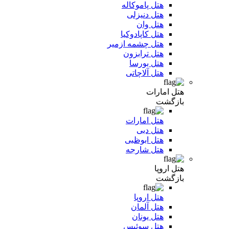
هتل پاموکاله
هتل دنیزلی
هتل وان
هتل کاپادوکیا
هتل چشمه ازمیر
هتل ترابزون
هتل بورسا
هتل آلاچاتی
هتل امارات
بازگشت
هتل امارات
هتل دبی
هتل ابوظبی
هتل شارجه
هتل اروپا
بازگشت
هتل اروپا
هتل آلمان
هتل یونان
هتل سوئیس