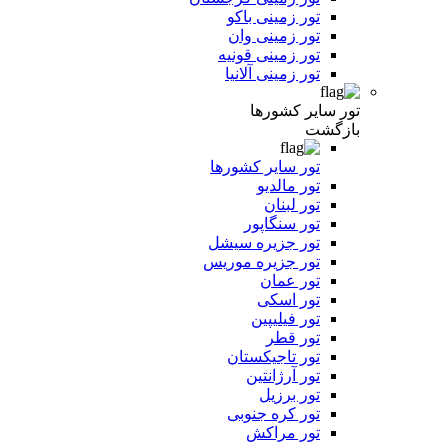
تور زمینی باکو
تور زمینی وان
تور زمینی قونیه
تور زمینی آلانیا
تور سایر کشورها
بازگشت
تور سایر کشورها
تور مالدیو
تور لبنان
تور سنگاپور
تور جزیره سیشل
تور جزیره موریس
تور عمان
تور اسکی
تور فیلیپین
تور قطر
تور تاجیکستان
تور آرژانتین
تور برزیل
تور کره جنوبی
تور مراکش