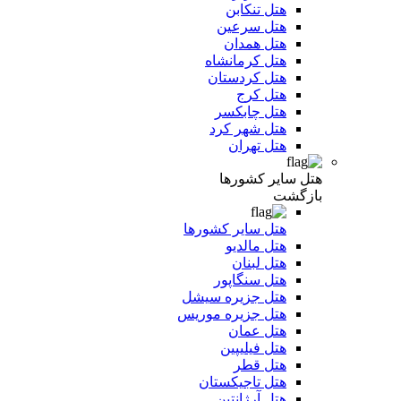
هتل تنکابن
هتل سرعین
هتل همدان
هتل کرمانشاه
هتل کردستان
هتل کرج
هتل چابکسر
هتل شهر کرد
هتل تهران
هتل سایر کشورها
بازگشت
هتل سایر کشورها
هتل مالدیو
هتل لبنان
هتل سنگاپور
هتل جزیره سیشل
هتل جزیره موریس
هتل عمان
هتل فیلیپین
هتل قطر
هتل تاجیکستان
هتل آرژانتین