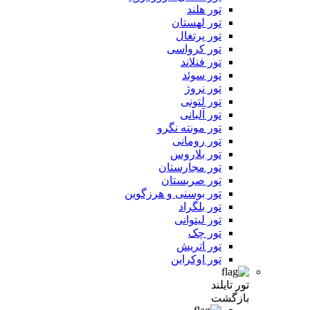
تور هلند
تور لهستان
تور پرتغال
تور کرواسی
تور فنلاند
تور سوئد
تور نروژ
تور لتونی
تور آلبانی
تور مونته نگرو
تور رومانی
تور بلاروس
تور مجارستان
تور صربستان
تور بوسنی و هرزگوین
تور بلگراد
تور لیتوانی
تور چک
تور اتریش
تور اوکراین
تور تایلند
بازگشت