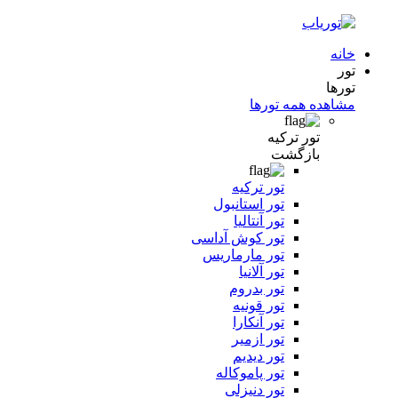
خانه
تور
تورها
مشاهده همه تورها
تور ترکیه
بازگشت
تور ترکیه
تور استانبول
تور آنتالیا
تور کوش آداسی
تور مارماریس
تور آلانیا
تور بدروم
تور قونیه
تور آنکارا
تور ازمیر
تور دیدیم
تور پاموکاله
تور دنیزلی