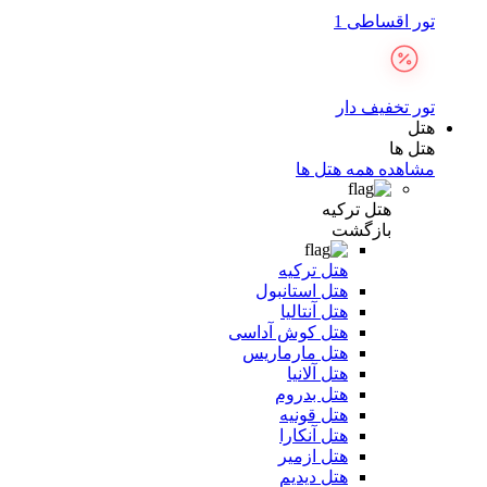
تور اقساطی 1
تور تخفیف دار
هتل
هتل ها
مشاهده همه هتل ها
هتل ترکیه
بازگشت
هتل ترکیه
هتل استانبول
هتل آنتالیا
هتل کوش آداسی
هتل مارماریس
هتل آلانیا
هتل بدروم
هتل قونیه
هتل آنکارا
هتل ازمیر
هتل دیدیم