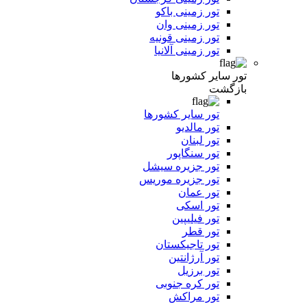
تور زمینی باکو
تور زمینی وان
تور زمینی قونیه
تور زمینی آلانیا
تور سایر کشورها
بازگشت
تور سایر کشورها
تور مالدیو
تور لبنان
تور سنگاپور
تور جزیره سیشل
تور جزیره موریس
تور عمان
تور اسکی
تور فیلیپین
تور قطر
تور تاجیکستان
تور آرژانتین
تور برزیل
تور کره جنوبی
تور مراکش