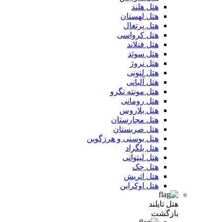
هتل هلند
هتل لهستان
هتل پرتغال
هتل کرواسی
هتل فنلاند
هتل سوئد
هتل نروژ
هتل لتونی
هتل آلبانی
هتل مونته نگرو
هتل رومانی
هتل بلاروس
هتل مجارستان
هتل صربستان
هتل بوسنی و هرزگوین
هتل بلگراد
هتل لیتوانی
هتل چک
هتل اتریش
هتل اوکراین
هتل تایلند
بازگشت