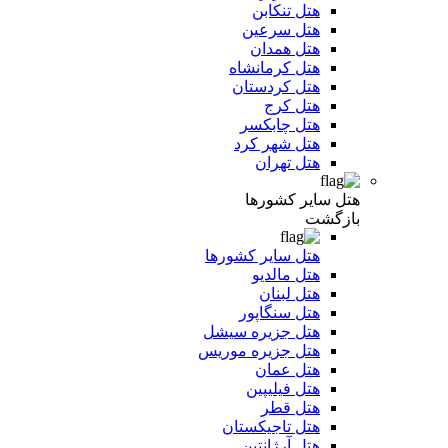
هتل تنکابن
هتل سرعین
هتل همدان
هتل کرمانشاه
هتل کردستان
هتل کرج
هتل چابکسر
هتل شهر کرد
هتل تهران
هتل سایر کشورها
بازگشت
هتل سایر کشورها
هتل مالدیو
هتل لبنان
هتل سنگاپور
هتل جزیره سیشل
هتل جزیره موریس
هتل عمان
هتل فیلیپین
هتل قطر
هتل تاجیکستان
هتل آرژانتین