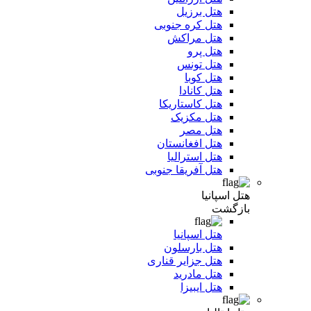
هتل برزیل
هتل کره جنوبی
هتل مراکش
هتل پرو
هتل تونس
هتل کوبا
هتل کانادا
هتل کاستاریکا
هتل مکزیک
هتل مصر
هتل افغانستان
هتل استرالیا
هتل آفریقا جنوبی
هتل اسپانیا
بازگشت
هتل اسپانیا
هتل بارسلون
هتل جزایر قناری
هتل مادرید
هتل ایبیزا