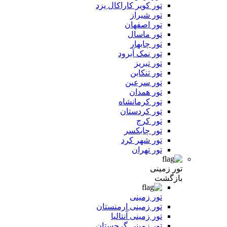
تور کویر کاراکال یزد
تور شیراز
تور اصفهان
تور ماسال
تور چابهار
تور نمک آبرود
تور تبریز
تور تنکابن
تور سرعین
تور همدان
تور کرمانشاه
تور کردستان
تور کرج
تور چابکسر
تور شهر کرد
تور تهران
تور زمینی
بازگشت
تور زمینی
تور زمینی ارمنستان
تور زمینی آنتالیا
تور زمینی گرجستان