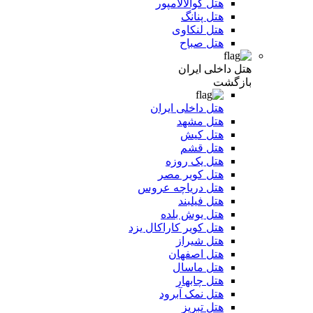
هتل کوالالامپور
هتل پنانگ
هتل لنکاوی
هتل صباح
هتل داخلی ایران
بازگشت
هتل داخلی ایران
هتل مشهد
هتل کیش
هتل قشم
هتل یک روزه
هتل کویر مصر
هتل دریاچه عروس
هتل فیلبند
هتل یوش بلده
هتل کویر کاراکال یزد
هتل شیراز
هتل اصفهان
هتل ماسال
هتل چابهار
هتل نمک آبرود
هتل تبریز