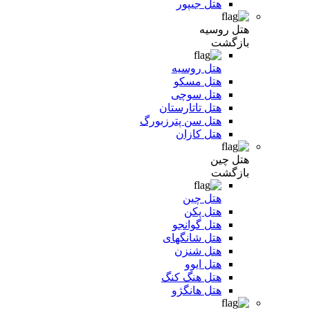
هتل جیپور
هتل روسیه
بازگشت
هتل روسیه
هتل مسکو
هتل سوچی
هتل تاتارستان
هتل سن پترزبورگ
هتل کازان
هتل چین
بازگشت
هتل چین
هتل پکن
هتل گوانجو
هتل شانگهای
هتل شنزن
هتل ایوو
هتل هنگ کنگ
هتل هانگژو