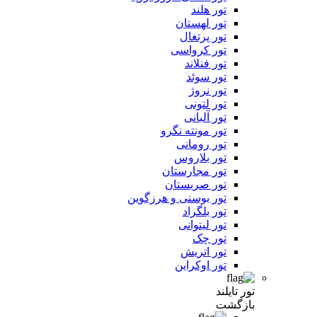
تور هلند
تور لهستان
تور پرتغال
تور کرواسی
تور فنلاند
تور سوئد
تور نروژ
تور لتونی
تور آلبانی
تور مونته نگرو
تور رومانی
تور بلاروس
تور مجارستان
تور صربستان
تور بوسنی و هرزگوین
تور بلگراد
تور لیتوانی
تور چک
تور اتریش
تور اوکراین
تور تایلند
بازگشت