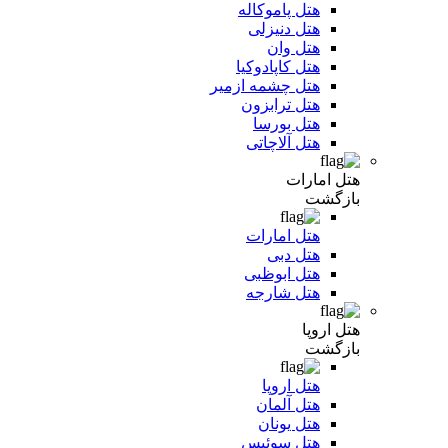
هتل پاموکاله
هتل دنیزلی
هتل وان
هتل کاپادوکیا
هتل چشمه ازمیر
هتل ترابزون
هتل بورسا
هتل آلاچاتی
هتل امارات
بازگشت
هتل امارات
هتل دبی
هتل ابوظبی
هتل شارجه
هتل اروپا
بازگشت
هتل اروپا
هتل آلمان
هتل یونان
هتل سوئیس