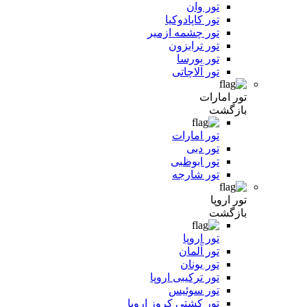
تور وان
تور کاپادوکیا
تور چشمه ازمیر
تور ترابزون
تور بورسا
تور آلاچاتی
تور امارات
بازگشت
تور امارات
تور دبی
تور ابوظبی
تور شارجه
تور اروپا
بازگشت
تور اروپا
تور آلمان
تور یونان
تور ترکیبی اروپا
تور سوئیس
تور کشتی کروز اروپا