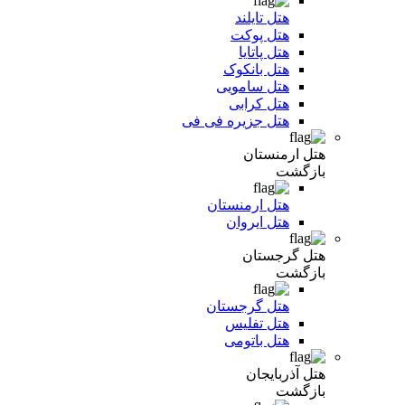
هتل تایلند
هتل پوکت
هتل پاتایا
هتل بانکوک
هتل سامویی
هتل کرابی
هتل جزیره فی فی
هتل ارمنستان
بازگشت
هتل ارمنستان
هتل ایروان
هتل گرجستان
بازگشت
هتل گرجستان
هتل تفلیس
هتل باتومی
هتل آذربایجان
بازگشت