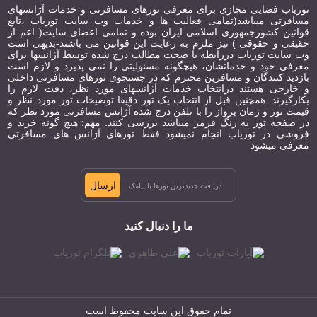
توریاب فضایی مجازی برای معرفی تورهای مسافرتی و خدمات آژانسهای
مسافرتی میباشد(تمامی فعالیت ها و خدمات وب سایت توریاب ،تابع
قوانین کشورجمهوری اسلامی ایران بوده و تمامی اعضای سایت( اعم از
حقیقی و حقوقی ) نیز ملزم به رعایت این قوانین می باشند-بدیهی است
وب سایت توریاب دررابطه با صحت مطالب درج شده توسط آژانسها برای
معرفی خود و خدماتشان، هیچگونه مسئولیتی را نمی پذیرد و لازم است
بازدید کنندگان و مسافرین محترم که در جستجوی تورهای مسافرتی داخلی
و خارجی هستند درانتخاب خدمات آژانسهای مورد نظر، دقت لازم را
بکارگیرند. همچنین قبل از انتخاب یک تور دقیقا توضیحات تور مورد نظر و
قیمت تور و زمان پرواز را با تلفن درج شده آژانس مسافرتی مورد نظر که
در صفحه تور به رنگ قرمز میباشد بررسی کنند. مهم: هیچ گونه خرید و
فروشی در توریاب انجام نمیشود فقط تورهای آژانس های مسافرتی
معرفی میشود
ارسال
ما را دنبال کنید
تمام حقوق این سایت محفوظ است