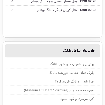
28 02 1398
هتل سنتارا سندی بیچ دانانگ ویتنام
4
28 02 1398
هتل کویین فینگر دانانگ ویتنام
3
جاذبه های ساحل دانانگ
بهترین رستوران های شهر دانانگ
پارک دنیای عجایب خورشید دانانگ
چرا باید از دانانگ بازدید کرد؟
موزه مجسمه چام (Museum Of Cham Sculpture)
کوه مرمری و کوه میمون