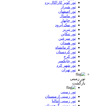
تور کویر کاراکال یزد
تور شیراز
تور اصفهان
تور ماسال
تور چابهار
تور نمک آبرود
تور تبریز
تور تنکابن
تور سرعین
تور همدان
تور کرمانشاه
تور کردستان
تور کرج
تور چابکسر
تور شهر کرد
تور تهران
تور زمینی
بازگشت
تور زمینی
تور زمینی ارمنستان
تور زمینی آنتالیا
تور زمینی گرجستان