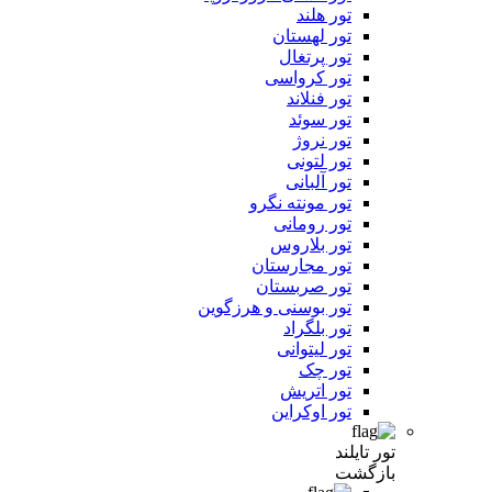
تور هلند
تور لهستان
تور پرتغال
تور کرواسی
تور فنلاند
تور سوئد
تور نروژ
تور لتونی
تور آلبانی
تور مونته نگرو
تور رومانی
تور بلاروس
تور مجارستان
تور صربستان
تور بوسنی و هرزگوین
تور بلگراد
تور لیتوانی
تور چک
تور اتریش
تور اوکراین
تور تایلند
بازگشت