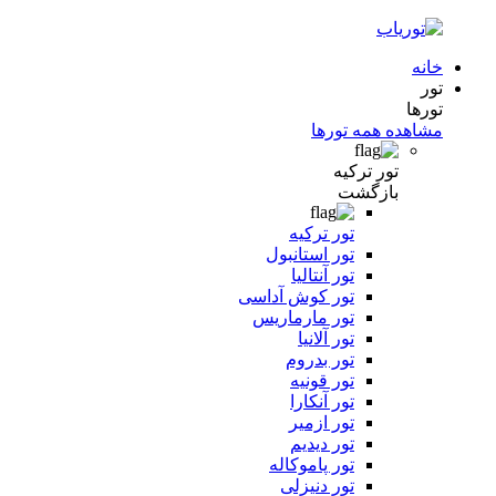
خانه
تور
تورها
مشاهده همه تورها
تور ترکیه
بازگشت
تور ترکیه
تور استانبول
تور آنتالیا
تور کوش آداسی
تور مارماریس
تور آلانیا
تور بدروم
تور قونیه
تور آنکارا
تور ازمیر
تور دیدیم
تور پاموکاله
تور دنیزلی