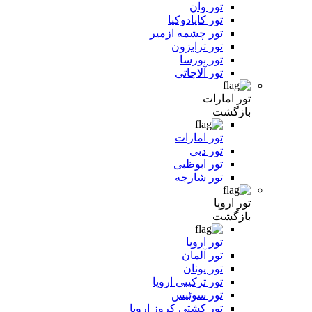
تور وان
تور کاپادوکیا
تور چشمه ازمیر
تور ترابزون
تور بورسا
تور آلاچاتی
تور امارات
بازگشت
تور امارات
تور دبی
تور ابوظبی
تور شارجه
تور اروپا
بازگشت
تور اروپا
تور آلمان
تور یونان
تور ترکیبی اروپا
تور سوئیس
تور کشتی کروز اروپا