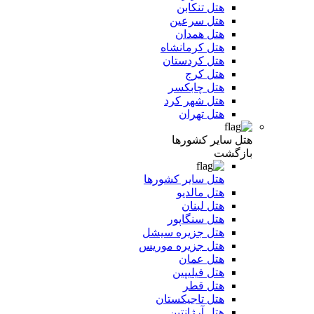
هتل تنکابن
هتل سرعین
هتل همدان
هتل کرمانشاه
هتل کردستان
هتل کرج
هتل چابکسر
هتل شهر کرد
هتل تهران
هتل سایر کشورها
بازگشت
هتل سایر کشورها
هتل مالدیو
هتل لبنان
هتل سنگاپور
هتل جزیره سیشل
هتل جزیره موریس
هتل عمان
هتل فیلیپین
هتل قطر
هتل تاجیکستان
هتل آرژانتین