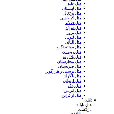
هتل هلند
هتل لهستان
هتل پرتغال
هتل کرواسی
هتل فنلاند
هتل سوئد
هتل نروژ
هتل لتونی
هتل آلبانی
هتل مونته نگرو
هتل رومانی
هتل بلاروس
هتل مجارستان
هتل صربستان
هتل بوسنی و هرزگوین
هتل بلگراد
هتل لیتوانی
هتل چک
هتل اتریش
هتل اوکراین
هتل تایلند
بازگشت