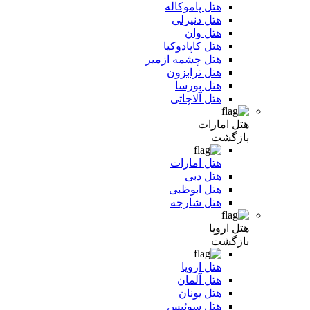
هتل پاموکاله
هتل دنیزلی
هتل وان
هتل کاپادوکیا
هتل چشمه ازمیر
هتل ترابزون
هتل بورسا
هتل آلاچاتی
هتل امارات
بازگشت
هتل امارات
هتل دبی
هتل ابوظبی
هتل شارجه
هتل اروپا
بازگشت
هتل اروپا
هتل آلمان
هتل یونان
هتل سوئیس