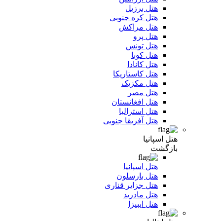
هتل برزیل
هتل کره جنوبی
هتل مراکش
هتل پرو
هتل تونس
هتل کوبا
هتل کانادا
هتل کاستاریکا
هتل مکزیک
هتل مصر
هتل افغانستان
هتل استرالیا
هتل آفریقا جنوبی
هتل اسپانیا
بازگشت
هتل اسپانیا
هتل بارسلون
هتل جزایر قناری
هتل مادرید
هتل ایبیزا