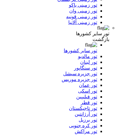
تور زمینی باکو
تور زمینی وان
تور زمینی قونیه
تور زمینی آلانیا
تور سایر کشورها
بازگشت
تور سایر کشورها
تور مالدیو
تور لبنان
تور سنگاپور
تور جزیره سیشل
تور جزیره موریس
تور عمان
تور اسکی
تور فیلیپین
تور قطر
تور تاجیکستان
تور آرژانتین
تور برزیل
تور کره جنوبی
تور مراکش