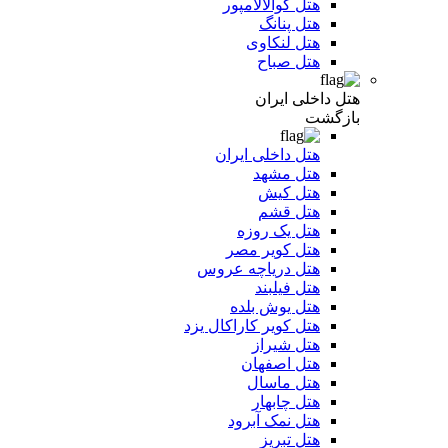
هتل کوالالامپور
هتل پنانگ
هتل لنکاوی
هتل صباح
هتل داخلی ایران
بازگشت
هتل داخلی ایران
هتل مشهد
هتل کیش
هتل قشم
هتل یک روزه
هتل کویر مصر
هتل دریاچه عروس
هتل فیلبند
هتل یوش بلده
هتل کویر کاراکال یزد
هتل شیراز
هتل اصفهان
هتل ماسال
هتل چابهار
هتل نمک آبرود
هتل تبریز