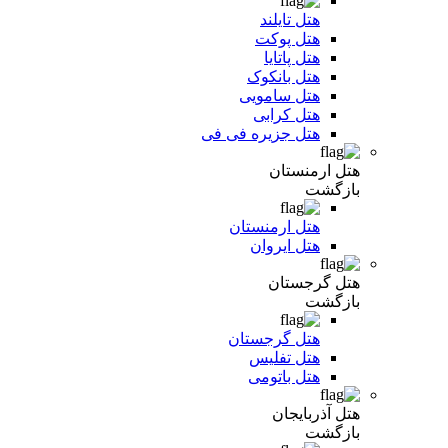
هتل تایلند
هتل پوکت
هتل پاتایا
هتل بانکوک
هتل سامویی
هتل کرابی
هتل جزیره فی فی
هتل ارمنستان
بازگشت
هتل ارمنستان
هتل ایروان
هتل گرجستان
بازگشت
هتل گرجستان
هتل تفلیس
هتل باتومی
هتل آذربایجان
بازگشت