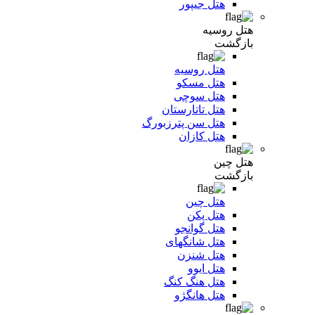
هتل جیپور
هتل روسیه
بازگشت
هتل روسیه
هتل مسکو
هتل سوچی
هتل تاتارستان
هتل سن پترزبورگ
هتل کازان
هتل چین
بازگشت
هتل چین
هتل پکن
هتل گوانجو
هتل شانگهای
هتل شنزن
هتل ایوو
هتل هنگ کنگ
هتل هانگژو