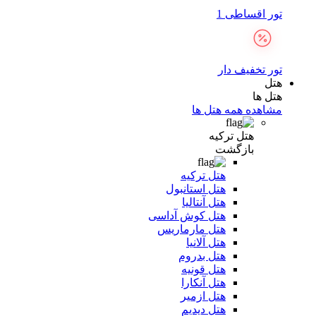
تور اقساطی 1
تور تخفیف دار
هتل
هتل ها
مشاهده همه هتل ها
هتل ترکیه
بازگشت
هتل ترکیه
هتل استانبول
هتل آنتالیا
هتل کوش آداسی
هتل مارماریس
هتل آلانیا
هتل بدروم
هتل قونیه
هتل آنکارا
هتل ازمیر
هتل دیدیم