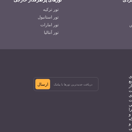
تور ترکیه
تور استانبول
س
تور امارات
تور آنتالیا
ی
ع
ارسال
ز
ت
ی
ت
ی
ا
و
ه
و
ی