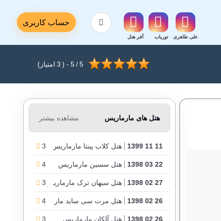
حساب کاربری
علی طاهری
توریاب
آفر هتل
5
/
5
- (
3
امتیاز)
هتل های مارماریس
مشاهده بیشتر
11 11 1399
هتل کلاب پینتا مارماریس
3
22 03 1398
هتل سسین مارماریس
4
27 02 1398
هتل سیهان ترک مارماریس
3
26 02 1398
4
هتل مرت سی ساید مارماریس
26 02 1398
هتل آلکان مارماریس
3