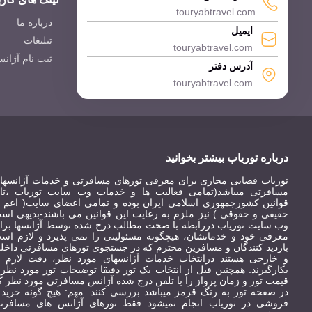
touryabtravel.com
درباره ما
ایمیل
تبلیغات
touryabtravel.com
ثبت نام آژان
آدرس دفتر
touryabtravel.com
درباره توریاب بیشتر بخوانید
توریاب فضایی مجازی برای معرفی تورهای مسافرتی و خدمات آژانسها
مسافرتی میباشد(تمامی فعالیت ها و خدمات وب سایت توریاب ،تاب
قوانین کشورجمهوری اسلامی ایران بوده و تمامی اعضای سایت( اعم ا
حقیقی و حقوقی ) نیز ملزم به رعایت این قوانین می باشند-بدیهی اس
وب سایت توریاب دررابطه با صحت مطالب درج شده توسط آژانسها برا
معرفی خود و خدماتشان، هیچگونه مسئولیتی را نمی پذیرد و لازم اس
بازدید کنندگان و مسافرین محترم که در جستجوی تورهای مسافرتی داخل
و خارجی هستند درانتخاب خدمات آژانسهای مورد نظر، دقت لازم ر
بکارگیرند. همچنین قبل از انتخاب یک تور دقیقا توضیحات تور مورد نظر 
قیمت تور و زمان پرواز را با تلفن درج شده آژانس مسافرتی مورد نظر ک
در صفحه تور به رنگ قرمز میباشد بررسی کنند. مهم: هیچ گونه خرید 
فروشی در توریاب انجام نمیشود فقط تورهای آژانس های مسافرت