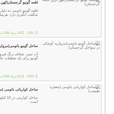
قلعه گونیو گرجستان(کهن 
قلعه گونیو باتومی به دلی
شگفت انگیزی دارد هرساله
2281
28 مرداد 1398 ساعت :07:43
ساحل گونیو باتومی(مروا
آب تمیز، شفاف،رنگ فیروز
گونیو برای یک تعطیلات خ
2650
26 مرداد 1398 ساعت :07:40
ساحل کواریاتی باتومی (م
ساحل ک
است.