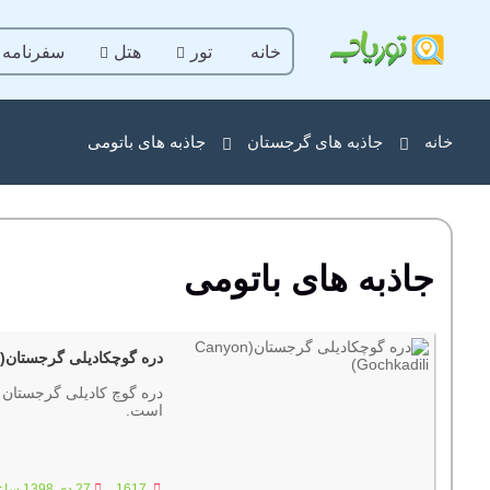
خانه
تور
هتل
سفرنامه
خانه
جاذبه های گرجستان
جاذبه های باتومی
جاذبه های باتومی
دره گوچکادیلی گرجستان(Canyon Gochkadili)
است.
1617
27 دی 1398 ساعت :12:08