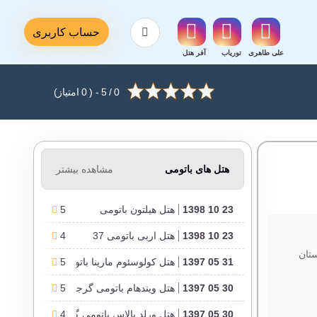
حساب کاربری
علی طاهری
توریاب
آفر هتل
0
/
5
- (
0
امتیاز)
هتل های باتومی
مشاهده بیشتر
23 10 1398
هتل هیلتون باتومی
5
23 10 1398
هتل اربی باتومی 37
4
گرجستان
31 05 1397
5
هتل کولوسئوم مارینا باتومی گرجستان
30 05 1397
5
هتل ویندهام باتومی گرجستان
30 05 1397
4
هتل ورلد پالاس باتومی گرجستان