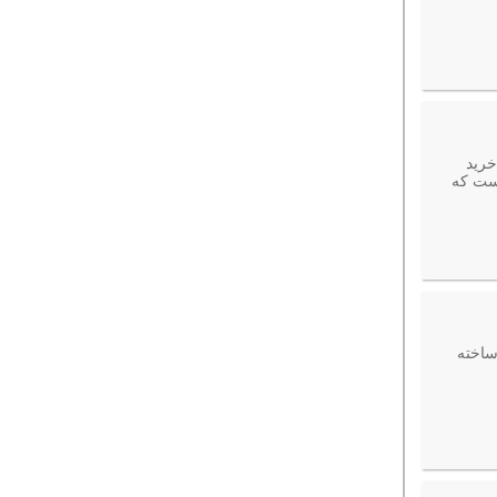
خرید
است که
اده دلفین ها و شیرهای آبی را در دلفیناریوم باتومی مشاهده کنید. بنایی که در سال 1975 ساخته