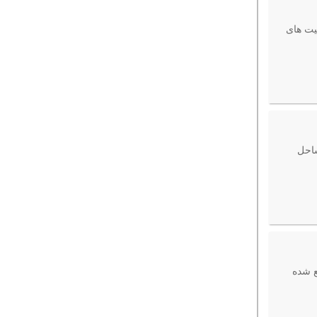
یت های
ساحل
قع شده