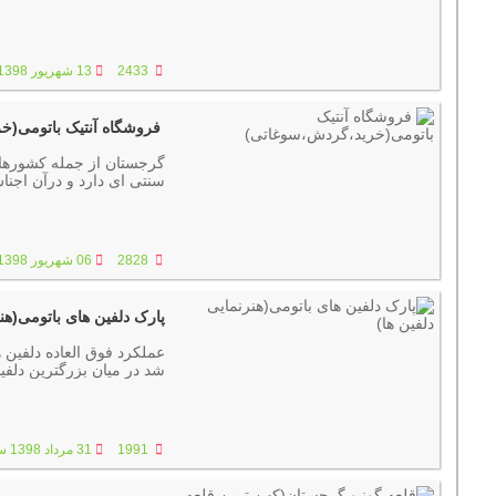
2433
13 شهریور 1398 ساعت :08:48
فروشگاه آنتیک باتومی(خ
گرجستان از جمله کشورهای
سنتی ای دارد و درآن اجن
سوغاتی های بسیاری را از 
2828
06 شهریور 1398 ساعت :07:47
پارک دلفین های باتومی(هنر
شد در میان بزرگترین دلفی
1991
31 مرداد 1398 ساعت :12:46