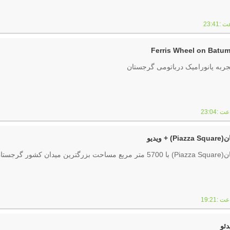
یدیو
ستان است.
دئو