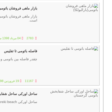
بازار ماهی فروشان باتومی(
بازار ماهی فروشان باتوم
است.
2783
04 مرداد 1398 ساعت :22:25
فاصله باتومی تا تفلیس
چقدر فاصله بین باتومی 
11167
19 فروردین 1398 ساعت :09:57
ساحل اورکی ساحل شفابخ
ساحل اورکی ureki beach برای درمان انواع بیماری ها در باتومی گرجستان میباشد