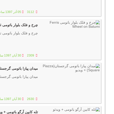
3112
05 آذر 1397 ساعت :23:41
چرخ و فلک بلوار باتومی Ferris Wheel on Batumi
چرخ و فلک بلوار باتومی تجربه پانورامیک درباتومی گرجستان
2309
30 آبان 1397 ساعت :23:04
میدان پیازا باتومی گرجستان(Piazza Square) + و
میدان پیازا باتومی گرجستان(Piazza Square) با 5700 متر مربع مساحت بزرگترین میدان کشور گرج
2630
30 آبان 1397 ساعت :19:21
تله کابین آرگو باتومی + وی