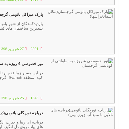
پارک میراکل باتومی گرجس
بازدیدکنندگان از شهر بات
بلندترین ساختمان های ک
2301
27 شهریور 1398 ساعت :07:38
تور خصوصی 4 روزه به ساوانتی از کوتایسی گرجستان
در این مسیر زیبا قدم بردار
کنید. 
شهر تاریخی مستیا بازدید ک
1646
25 شهریور 1398 ساعت :09:12
دریاچه نوریگلی باتومی(دری
دریاچه ای زیبا و حیرت انگ
های پیاده روی دل انگیز، 