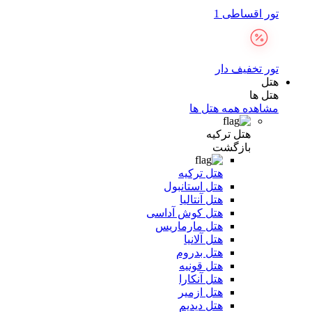
تور اقساطی 1
تور تخفیف دار
هتل
هتل ها
مشاهده همه هتل ها
هتل ترکیه
بازگشت
هتل ترکیه
هتل استانبول
هتل آنتالیا
هتل کوش آداسی
هتل مارماریس
هتل آلانیا
هتل بدروم
هتل قونیه
هتل آنکارا
هتل ازمیر
هتل دیدیم