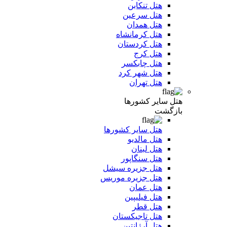
هتل تنکابن
هتل سرعین
هتل همدان
هتل کرمانشاه
هتل کردستان
هتل کرج
هتل چابکسر
هتل شهر کرد
هتل تهران
هتل سایر کشورها
بازگشت
هتل سایر کشورها
هتل مالدیو
هتل لبنان
هتل سنگاپور
هتل جزیره سیشل
هتل جزیره موریس
هتل عمان
هتل فیلیپین
هتل قطر
هتل تاجیکستان
هتل آرژانتین