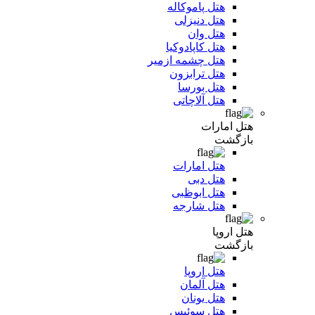
هتل پاموکاله
هتل دنیزلی
هتل وان
هتل کاپادوکیا
هتل چشمه ازمیر
هتل ترابزون
هتل بورسا
هتل آلاچاتی
هتل امارات
بازگشت
هتل امارات
هتل دبی
هتل ابوظبی
هتل شارجه
هتل اروپا
بازگشت
هتل اروپا
هتل آلمان
هتل یونان
هتل سوئیس