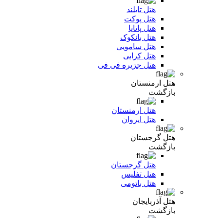
هتل تایلند
هتل پوکت
هتل پاتایا
هتل بانکوک
هتل سامویی
هتل کرابی
هتل جزیره فی فی
هتل ارمنستان
بازگشت
هتل ارمنستان
هتل ایروان
هتل گرجستان
بازگشت
هتل گرجستان
هتل تفلیس
هتل باتومی
هتل آذربایجان
بازگشت