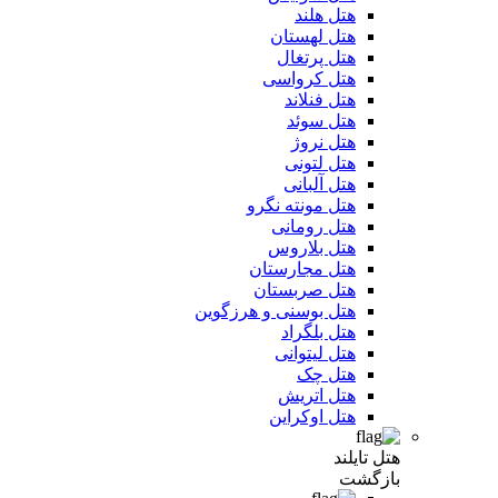
هتل هلند
هتل لهستان
هتل پرتغال
هتل کرواسی
هتل فنلاند
هتل سوئد
هتل نروژ
هتل لتونی
هتل آلبانی
هتل مونته نگرو
هتل رومانی
هتل بلاروس
هتل مجارستان
هتل صربستان
هتل بوسنی و هرزگوین
هتل بلگراد
هتل لیتوانی
هتل چک
هتل اتریش
هتل اوکراین
هتل تایلند
بازگشت