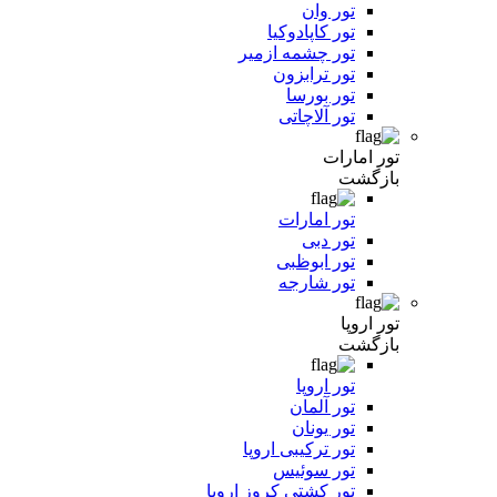
تور وان
تور کاپادوکیا
تور چشمه ازمیر
تور ترابزون
تور بورسا
تور آلاچاتی
تور امارات
بازگشت
تور امارات
تور دبی
تور ابوظبی
تور شارجه
تور اروپا
بازگشت
تور اروپا
تور آلمان
تور یونان
تور ترکیبی اروپا
تور سوئیس
تور کشتی کروز اروپا