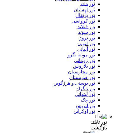
تور هلند
تور لهستان
تور پرتغال
تور کرواسی
تور فنلاند
تور سوئد
تور نروژ
تور لتونی
تور آلبانی
تور مونته نگرو
تور رومانی
تور بلاروس
تور مجارستان
تور صربستان
تور بوسنی و هرزگوین
تور بلگراد
تور لیتوانی
تور چک
تور اتریش
تور اوکراین
تور تایلند
بازگشت