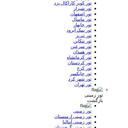
تور کویر کاراکال یزد
تور شیراز
تور اصفهان
تور ماسال
تور چابهار
تور نمک آبرود
تور تبریز
تور تنکابن
تور سرعین
تور همدان
تور کرمانشاه
تور کردستان
تور کرج
تور چابکسر
تور شهر کرد
تور تهران
تور زمینی
بازگشت
تور زمینی
تور زمینی ارمنستان
تور زمینی آنتالیا
تور زمینی گرجستان