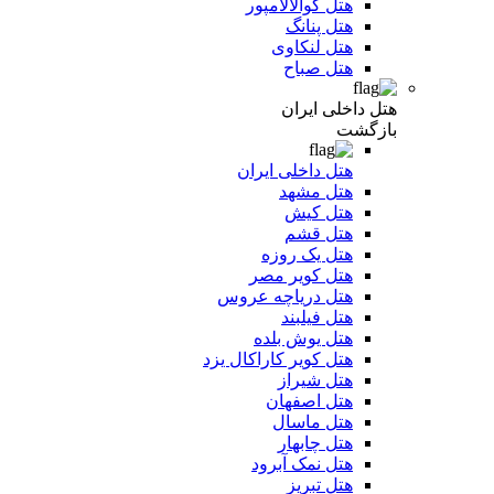
هتل کوالالامپور
هتل پنانگ
هتل لنکاوی
هتل صباح
هتل داخلی ایران
بازگشت
هتل داخلی ایران
هتل مشهد
هتل کیش
هتل قشم
هتل یک روزه
هتل کویر مصر
هتل دریاچه عروس
هتل فیلبند
هتل یوش بلده
هتل کویر کاراکال یزد
هتل شیراز
هتل اصفهان
هتل ماسال
هتل چابهار
هتل نمک آبرود
هتل تبریز