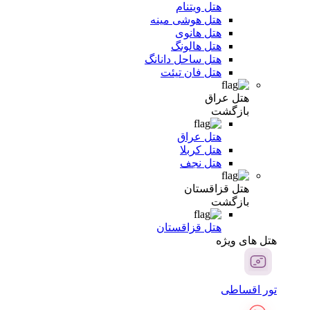
هتل ویتنام
هتل هوشی مینه
هتل هانوی
هتل هالونگ
هتل ساحل دانانگ
هتل فان تیئت
هتل عراق
بازگشت
هتل عراق
هتل کربلا
هتل نجف
هتل قزاقستان
بازگشت
هتل قزاقستان
هتل های ویژه
تور اقساطی