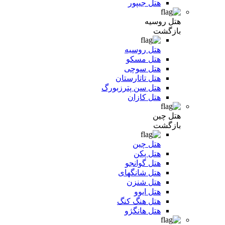
هتل جیپور
هتل روسیه
بازگشت
هتل روسیه
هتل مسکو
هتل سوچی
هتل تاتارستان
هتل سن پترزبورگ
هتل کازان
هتل چین
بازگشت
هتل چین
هتل پکن
هتل گوانجو
هتل شانگهای
هتل شنزن
هتل ایوو
هتل هنگ کنگ
هتل هانگژو