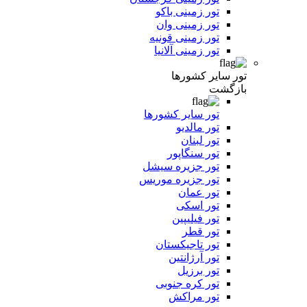
تور زمینی باکو
تور زمینی وان
تور زمینی قونیه
تور زمینی آلانیا
تور سایر کشورها
بازگشت
تور سایر کشورها
تور مالدیو
تور لبنان
تور سنگاپور
تور جزیره سیشل
تور جزیره موریس
تور عمان
تور اسکی
تور فیلیپین
تور قطر
تور تاجیکستان
تور آرژانتین
تور برزیل
تور کره جنوبی
تور مراکش