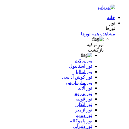
خانه
تور
تورها
مشاهده همه تورها
تور ترکیه
بازگشت
تور ترکیه
تور استانبول
تور آنتالیا
تور کوش آداسی
تور مارماریس
تور آلانیا
تور بدروم
تور قونیه
تور آنکارا
تور ازمیر
تور دیدیم
تور پاموکاله
تور دنیزلی