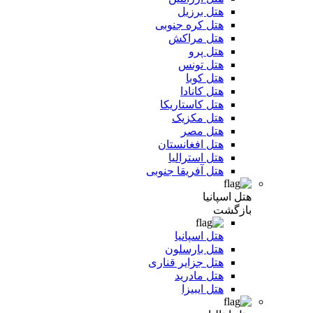
هتل برزیل
هتل کره جنوبی
هتل مراکش
هتل پرو
هتل تونس
هتل کوبا
هتل کانادا
هتل کاستاریکا
هتل مکزیک
هتل مصر
هتل افغانستان
هتل استرالیا
هتل آفریقا جنوبی
هتل اسپانیا
بازگشت
هتل اسپانیا
هتل بارسلون
هتل جزایر قناری
هتل مادرید
هتل ایبیزا