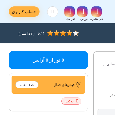
حساب کاربری
علی طاهری
توریاب
آفر هتل
4
/
5
- (
27
امتیاز)
0
0
تور از
آژانس
سانی
فیلتر‌های فعال
حذف همه
 در
پوکت