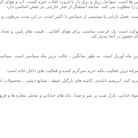
ین ها است. سواحل زرق و برق دار با غروب آفتاب خیره کننده ، آب و هوای گر
 را مطلوب می کنند. سابقه استقبال از تجار خارجی نیز نقش اساسی دارد.
. فصل بارانی یا موسمی از سپتامبر تا اکتبر است. در این مدت مرطوب و ب
ز پوکت است یک فرصت مناسب برای هوای آفتابی ، قیمت های پایین و تعداد 
 حضور در آنجا تبدیل کند.
ن ماه
آوریل است. به طور میانگین ، جالب ترین
ماه
سپتامبر است. سپتامب
 صرفه ترین فعالیت بلکه خرید سرگرم کننده و فعالیت های داخل خانه است.
ید کنید
ابریشم تایلندی، کاسه های نارگیل،عتیقه ، صنایع دستی ، محصولات اسپ
مواد غذایی، بازار شب پر سر و صدا، دکه های خیابانی و محلی
مغازه ها
و فروش