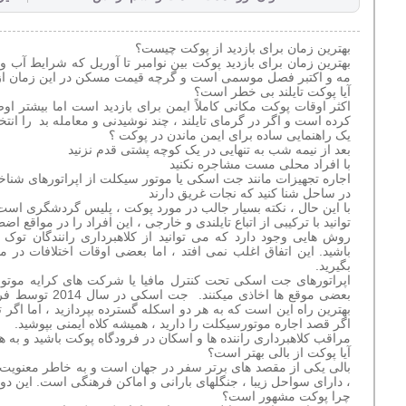
بهترین زمان برای بازدید از پوکت چیست؟
بهترین زمان برای بازدید
پوکت
بین نوامبر تا آوریل که شرایط آب و
مه و اکتبر فصل موسمی است و گرچه قیمت مسکن در این زمان از س
آیا پوکت تایلند بی خطر است؟
اکثر اوقات پوکت مکانی کاملاً ایمن برای بازدید است اما بیشتر
کرده است و اگر در گرمای تایلند ، چند نوشیدنی و معامله بد را انتخا
یک راهنمایی ساده برای ایمن ماندن در پوکت ؟
بعد از نیمه شب به تنهایی در یک کوچه پشتی قدم نزنید
با افراد محلی مست مشاجره نکنید
اجاره تجهیزات مانند جت اسکی یا موتور سیکلت از اپراتورهای شناخت
در ساحل شنا کنید که نجات غریق دارند
با این حال ، نکته بسیار جالب در مورد پوکت ،
پلیس گردشگری
است. 
توانید با ترکیبی از اتباع تایلندی و خارجی ، این افراد را در مواقع ا
روش هایی وجود دارد که می توانید از کلاهبرداری رانندگان تو
بگیرید.
اپراتورهای جت اسکی تحت کنترل مافیا یا شرکت های کرایه موتور 
بعضی موقع ها ا
بهترین راه این است که به هر دو اسکله گسترده بپردازید ، اما اگر
اگر قصد اجاره موتورسیکلت را دارید ، همیشه کلاه ایمنی بپوشید.
مراقب کلاهبرداری راننده ها و اسکان در فرودگاه پوکت باشید و به ه
آیا پوکت از بالی بهتر است؟
بالی یکی از مقصد های برتر سفر در جهان است و به خاطر معنویت
، دارای سواحل زیبا ، جنگلهای بارانی و اماکن فرهنگی است. این دو
چرا پوکت مشهور است؟