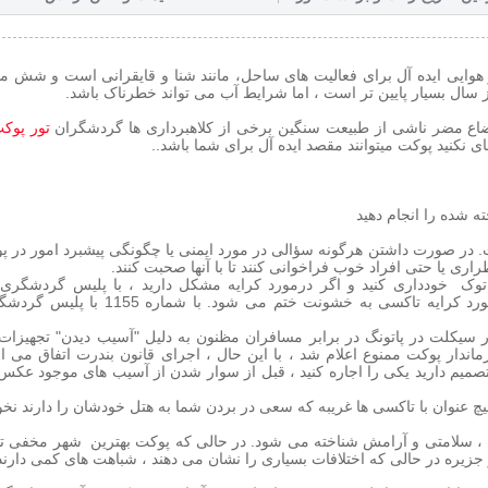
 هوایی ایده آل برای فعالیت های ساحل، مانند شنا و قایقرانی است و شش ما
ال بسیار پایین تر است ، اما شرایط آب می تواند خطرناک باشد.
 اوضاع مضر ناشی از طبیعت سنگین برخی از کلاهبرداری ها گردشگران
تور پوک
ی نکنید پوکت میتوانند مقصد ایده آل برای شما باشد..
ه شده را انجام دهید
در صورت داشتن هرگونه سؤالی در مورد ایمنی یا چگونگی پیشبرد امور در پ
ضطراری یا حتی افراد خوب فراخوانی کنند تا با آنها صحبت کنند.
ک توک خودداری کنید و اگر درمورد کرایه مشکل دارید ، با پلیس گردشگری
باشید. این اتفاق اغلب نمی افتد ، اما بعضی اوقات اختلافات در مورد کرایه تاکسی به خشو
سیکلت در پاتونگ در برابر مسافران مظنون به دلیل "آسیب دیدن" تجهیزات 
خاذی میکنند. جت اسکی در سال 2014 توسط فرماندار پوکت ممنوع اعلام شد ، با این حال ، اجرای قانون بندرت اتفاق می
 تصمیم دارید یکی را اجاره کنید ، قبل از سوار شدن از آسیب های موجود عکس 
یچ عنوان با تاکسی ها غریبه که سعی در بردن شما به هتل خودشان را دارند نخو
 ، سلامتی و آرامش شناخته می شود. در حالی که پوکت بهترین شهر مخفی تا
 جزیره در حالی که اختلافات بسیاری را نشان می دهند ، شباهت های کمی دارند