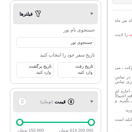
فیلترها
ه بین ماه
جستجوی نام تور
ت
را اذیت
تاریخ سفر خود را انتخاب کنید
تاریخ رفت
تاریخ برگشت
وکت ، می
 در تماس
نت ختم می شود. با شماره 1155 با پلیس گردشگری تماس
اجاره ای
 افتد.احتمالاً
بگیرید. و
قیمت
(تومان)
رید
یلند است
.
614,200,000 تومان
150,000 تومان