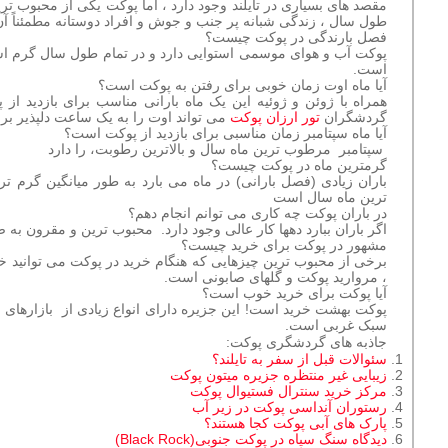
مقصد های بسیاری در تایلند وجود دارد ، اما پوکت یکی از محبوب تر
طول سال ، زندگی شبانه پر جنب و جوش و افراد دوستانه مطمئناً آن
فصل بارندگی در پوکت چیست؟
پوکت آب و هوای موسمی استوایی دارد و در تمام طول سال گرم است
است.
آیا ماه اوت زمان خوبی برای رفتن به پوکت است؟
همراه با ژوئن و ژوئیه این یک ماه بارانی مناسب برای بازدید ا
گردشگران
تور ارزان پوکت
می تواند اوت را به یک ساعت دلپذیر برای
آیا ماه سپتامبر زمان مناسبی برای بازدید از پوکت است؟
سپتامبر مرطوب ترین ماه سال و بالاترین رطوبت، را دارد
گرمترین ماه در پوکت چیست؟
باران زیادی (فصل بارانی) در
ماه
می بارد به طور میانگین
گرم تری
ترین
ماه سال است
در باران پوکت چه کاری می توانم انجام دهم؟
اگر باران ببارد دهها کار عالی وجود دارد. محبوب ترین و مقرون به
مشهور در پوکت برای خرید چیست
؟
برخی از
محبوب ترین
چیزهایی که هنگام
خرید
در
پوکت
می توانید
خر
، مروارید
پوکت
و گلهای صابونی است.
آیا پوکت برای خرید خوب است
؟
پوکت
بهشت خرید است! این جزیره دارای انواع زیادی از بازارهای 
سبک غربی است.
جاذبه های گردشگری پوکت:
سئوالات قبل از سفر به تایلند؟
زیبایی غیر منتظره جزیره میتون پوکت
مركز خريد سنترال فستيوال پوكت
رستوران آنداسی پوکت در زیر آب
پارک های آبی پوکت کجا هستند؟
دیدگاه سنگ سیاه در پوکت جنوبی(Black Rock)