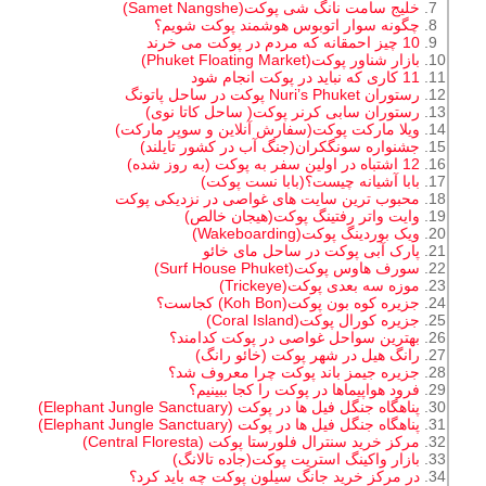
خلیج سامت نانگ شی پوکت(Samet Nangshe)
چگونه سوار اتوبوس هوشمند پوکت شویم؟
10 چیز احمقانه که مردم در پوکت می خرند
بازار شناور پوکت(Phuket Floating Market)
11 کاری که نباید در پوکت انجام شود
رستوران Nuri’s Phuket پوکت در ساحل پاتونگ
رستوران سابی کرنر پوکت( ساحل کاتا نوی)
ویلا مارکت پوکت(سفارش آنلاین و سوپر مارکت)
جشنواره سونگکران(جنگ آب در کشور تایلند)
12 اشتباه در اولین سفر به پوکت (به روز شده)
بابا آشیانه چیست؟(بابا نست پوکت)
محبوب ترین سایت های غواصی در نزدیکی پوکت
وایت واتر رفتینگ پوکت(هیجان خالص)
ویک بوردینگ پوکت(Wakeboarding)
پارک آبی پوکت در ساحل مای خائو
سورف هاوس پوکت(Surf House Phuket)
موزه سه بعدی پوکت(Trickeye)
جزیره کوه بون پوکت(Koh Bon) کجاست؟
جزیره کورال پوکت(Coral Island)
بهترین سواحل غواصی در پوکت کدامند؟
رانگ هیل در شهر پوکت (خائو رانگ)
جزیره جیمز باند پوکت چرا معروف شد؟
فرود هواپیماها در پوکت را کجا ببینیم؟
پناهگاه جنگل فیل ها در پوکت (Elephant Jungle Sanctuary)
پناهگاه جنگل فیل ها در پوکت (Elephant Jungle Sanctuary)
مرکز خرید سنترال فلورستا پوکت (Central Floresta)
بازار واکینگ استریت پوکت(جاده تالانگ)
در مرکز خرید جانگ سیلون پوکت چه باید کرد؟