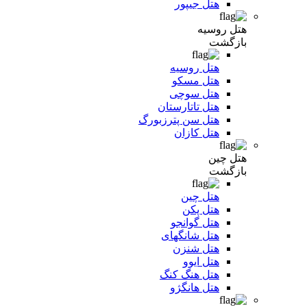
هتل جیپور
هتل روسیه
بازگشت
هتل روسیه
هتل مسکو
هتل سوچی
هتل تاتارستان
هتل سن پترزبورگ
هتل کازان
هتل چین
بازگشت
هتل چین
هتل پکن
هتل گوانجو
هتل شانگهای
هتل شنزن
هتل ایوو
هتل هنگ کنگ
هتل هانگژو