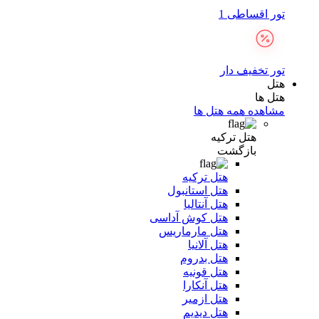
تور اقساطی 1
تور تخفیف دار
هتل
هتل ها
مشاهده همه هتل ها
هتل ترکیه
بازگشت
هتل ترکیه
هتل استانبول
هتل آنتالیا
هتل کوش آداسی
هتل مارماریس
هتل آلانیا
هتل بدروم
هتل قونیه
هتل آنکارا
هتل ازمیر
هتل دیدیم