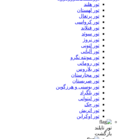
تور هلند
تور لهستان
تور پرتغال
تور کرواسی
تور فنلاند
تور سوئد
تور نروژ
تور لتونی
تور آلبانی
تور مونته نگرو
تور رومانی
تور بلاروس
تور مجارستان
تور صربستان
تور بوسنی و هرزگوین
تور بلگراد
تور لیتوانی
تور چک
تور اتریش
تور اوکراین
تور تایلند
بازگشت