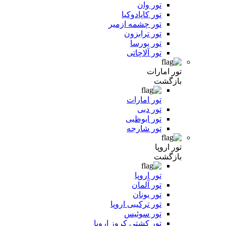
تور وان
تور کاپادوکیا
تور چشمه ازمیر
تور ترابزون
تور بورسا
تور آلاچاتی
تور امارات
بازگشت
تور امارات
تور دبی
تور ابوظبی
تور شارجه
تور اروپا
بازگشت
تور اروپا
تور آلمان
تور یونان
تور ترکیبی اروپا
تور سوئیس
تور کشتی کروز اروپا