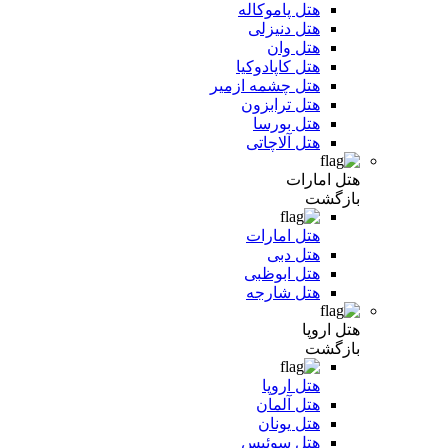
هتل پاموکاله
هتل دنیزلی
هتل وان
هتل کاپادوکیا
هتل چشمه ازمیر
هتل ترابزون
هتل بورسا
هتل آلاچاتی
هتل امارات
بازگشت
هتل امارات
هتل دبی
هتل ابوظبی
هتل شارجه
هتل اروپا
بازگشت
هتل اروپا
هتل آلمان
هتل یونان
هتل سوئیس