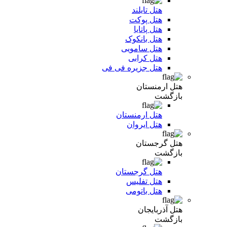
هتل تایلند
هتل پوکت
هتل پاتایا
هتل بانکوک
هتل سامویی
هتل کرابی
هتل جزیره فی فی
هتل ارمنستان
بازگشت
هتل ارمنستان
هتل ایروان
هتل گرجستان
بازگشت
هتل گرجستان
هتل تفلیس
هتل باتومی
هتل آذربایجان
بازگشت