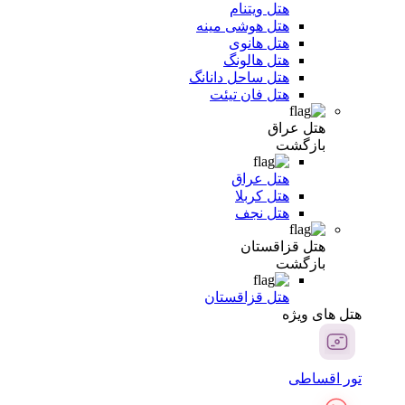
هتل ویتنام
هتل هوشی مینه
هتل هانوی
هتل هالونگ
هتل ساحل دانانگ
هتل فان تیئت
هتل عراق
بازگشت
هتل عراق
هتل کربلا
هتل نجف
هتل قزاقستان
بازگشت
هتل قزاقستان
هتل های ویژه
تور اقساطی