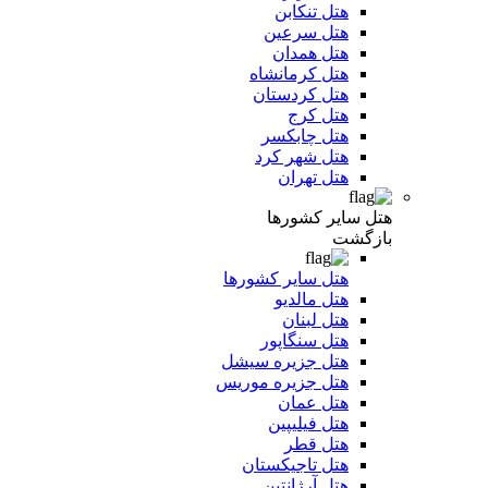
هتل تنکابن
هتل سرعین
هتل همدان
هتل کرمانشاه
هتل کردستان
هتل کرج
هتل چابکسر
هتل شهر کرد
هتل تهران
هتل سایر کشورها
بازگشت
هتل سایر کشورها
هتل مالدیو
هتل لبنان
هتل سنگاپور
هتل جزیره سیشل
هتل جزیره موریس
هتل عمان
هتل فیلیپین
هتل قطر
هتل تاجیکستان
هتل آرژانتین