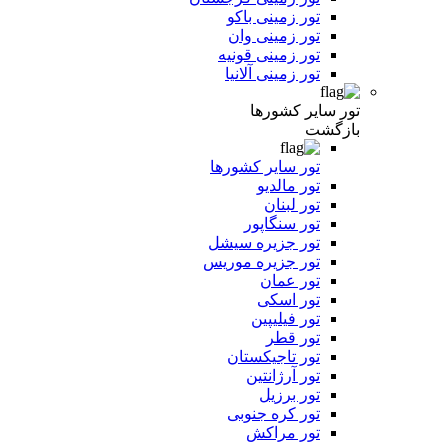
تور زمینی باکو
تور زمینی وان
تور زمینی قونیه
تور زمینی آلانیا
تور سایر کشورها
بازگشت
تور سایر کشورها
تور مالدیو
تور لبنان
تور سنگاپور
تور جزیره سیشل
تور جزیره موریس
تور عمان
تور اسکی
تور فیلیپین
تور قطر
تور تاجیکستان
تور آرژانتین
تور برزیل
تور کره جنوبی
تور مراکش