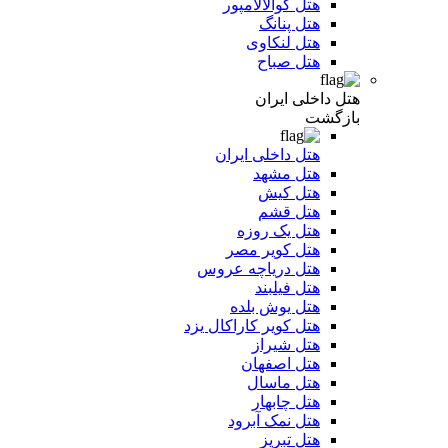
هتل کوالالامپور
هتل پنانگ
هتل لنکاوی
هتل صباح
هتل داخلی ایران
بازگشت
هتل داخلی ایران
هتل مشهد
هتل کیش
هتل قشم
هتل یک روزه
هتل کویر مصر
هتل دریاچه عروس
هتل فیلبند
هتل یوش بلده
هتل کویر کاراکال یزد
هتل شیراز
هتل اصفهان
هتل ماسال
هتل چابهار
هتل نمک آبرود
هتل تبریز