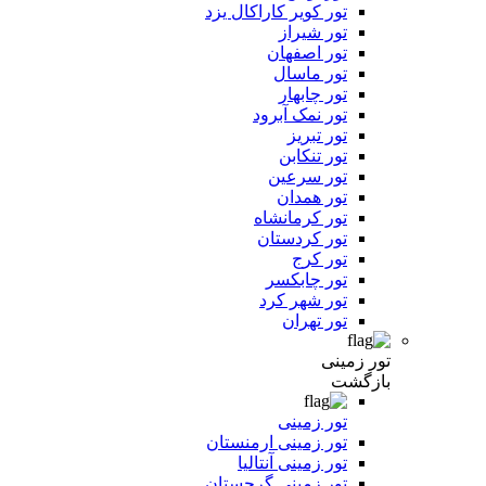
تور کویر کاراکال یزد
تور شیراز
تور اصفهان
تور ماسال
تور چابهار
تور نمک آبرود
تور تبریز
تور تنکابن
تور سرعین
تور همدان
تور کرمانشاه
تور کردستان
تور کرج
تور چابکسر
تور شهر کرد
تور تهران
تور زمینی
بازگشت
تور زمینی
تور زمینی ارمنستان
تور زمینی آنتالیا
تور زمینی گرجستان