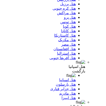
هتل برزیل
هتل کره جنوبی
هتل مراکش
هتل پرو
هتل تونس
هتل کوبا
هتل کانادا
هتل کاستاریکا
هتل مکزیک
هتل مصر
هتل افغانستان
هتل استرالیا
هتل آفریقا جنوبی
هتل اسپانیا
بازگشت
هتل اسپانیا
هتل بارسلون
هتل جزایر قناری
هتل مادرید
هتل ایبیزا