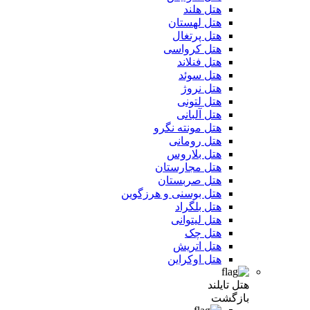
هتل هلند
هتل لهستان
هتل پرتغال
هتل کرواسی
هتل فنلاند
هتل سوئد
هتل نروژ
هتل لتونی
هتل آلبانی
هتل مونته نگرو
هتل رومانی
هتل بلاروس
هتل مجارستان
هتل صربستان
هتل بوسنی و هرزگوین
هتل بلگراد
هتل لیتوانی
هتل چک
هتل اتریش
هتل اوکراین
هتل تایلند
بازگشت