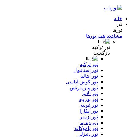
خانه
تور
تورها
مشاهده همه تورها
تور ترکیه
بازگشت
تور ترکیه
تور استانبول
تور آنتالیا
تور کوش آداسی
تور مارماریس
تور آلانیا
تور بدروم
تور قونیه
تور آنکارا
تور ازمیر
تور دیدیم
تور پاموکاله
تور دنیزلی