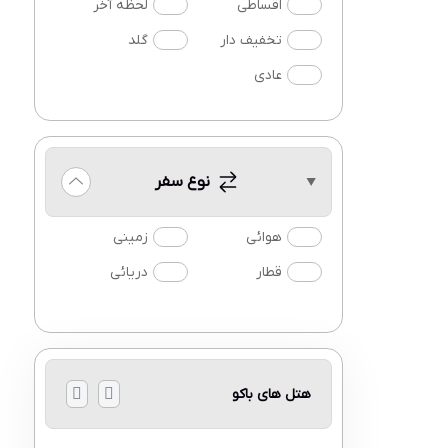
اقساطی
لحظه آخر
تخفیف دار
گلد
عادی
نوع سفر
هوائی
زمینی
قطار
دریائی
هتل های باکو