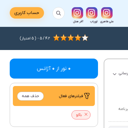
حساب کاربری
علی طاهری
توریاب
آفر هتل
4.2
/
5
- (
5
امتیاز)
0
تور از
0
آژانس
رسانی
فیلتر‌های فعال
حذف همه
رنامه
باکو