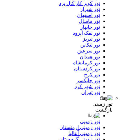
تور کویر کاراکال یزد
تور شیراز
تور اصفهان
تور ماسال
تور چابهار
تور نمک آبرود
تور تبریز
تور تنکابن
تور سرعین
تور همدان
تور کرمانشاه
تور کردستان
تور کرج
تور چابکسر
تور شهر کرد
تور تهران
تور زمینی
بازگشت
تور زمینی
تور زمینی ارمنستان
تور زمینی آنتالیا
تور زمینی گرجستان