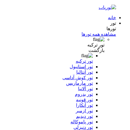
خانه
تور
تورها
مشاهده همه تورها
تور ترکیه
بازگشت
تور ترکیه
تور استانبول
تور آنتالیا
تور کوش آداسی
تور مارماریس
تور آلانیا
تور بدروم
تور قونیه
تور آنکارا
تور ازمیر
تور دیدیم
تور پاموکاله
تور دنیزلی