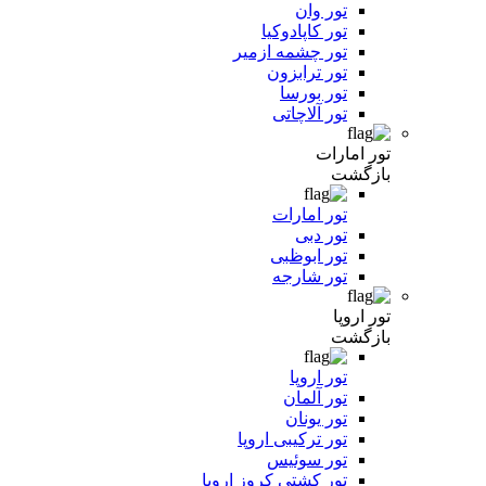
تور وان
تور کاپادوکیا
تور چشمه ازمیر
تور ترابزون
تور بورسا
تور آلاچاتی
تور امارات
بازگشت
تور امارات
تور دبی
تور ابوظبی
تور شارجه
تور اروپا
بازگشت
تور اروپا
تور آلمان
تور یونان
تور ترکیبی اروپا
تور سوئیس
تور کشتی کروز اروپا