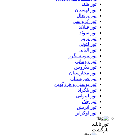
تور هلند
تور لهستان
تور پرتغال
تور کرواسی
تور فنلاند
تور سوئد
تور نروژ
تور لتونی
تور آلبانی
تور مونته نگرو
تور رومانی
تور بلاروس
تور مجارستان
تور صربستان
تور بوسنی و هرزگوین
تور بلگراد
تور لیتوانی
تور چک
تور اتریش
تور اوکراین
تور تایلند
بازگشت