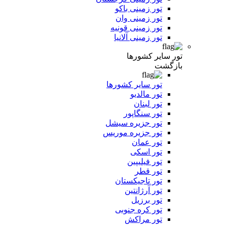
تور زمینی باکو
تور زمینی وان
تور زمینی قونیه
تور زمینی آلانیا
تور سایر کشورها
بازگشت
تور سایر کشورها
تور مالدیو
تور لبنان
تور سنگاپور
تور جزیره سیشل
تور جزیره موریس
تور عمان
تور اسکی
تور فیلیپین
تور قطر
تور تاجیکستان
تور آرژانتین
تور برزیل
تور کره جنوبی
تور مراکش