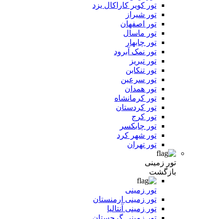
تور کویر کاراکال یزد
تور شیراز
تور اصفهان
تور ماسال
تور چابهار
تور نمک آبرود
تور تبریز
تور تنکابن
تور سرعین
تور همدان
تور کرمانشاه
تور کردستان
تور کرج
تور چابکسر
تور شهر کرد
تور تهران
تور زمینی
بازگشت
تور زمینی
تور زمینی ارمنستان
تور زمینی آنتالیا
تور زمینی گرجستان