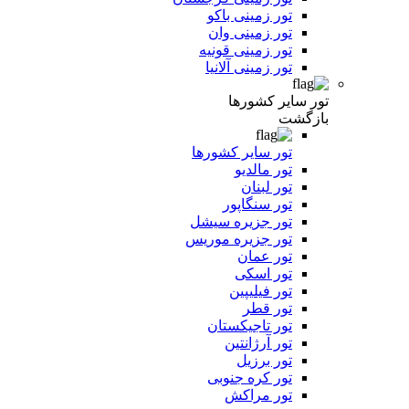
تور زمینی باکو
تور زمینی وان
تور زمینی قونیه
تور زمینی آلانیا
تور سایر کشورها
بازگشت
تور سایر کشورها
تور مالدیو
تور لبنان
تور سنگاپور
تور جزیره سیشل
تور جزیره موریس
تور عمان
تور اسکی
تور فیلیپین
تور قطر
تور تاجیکستان
تور آرژانتین
تور برزیل
تور کره جنوبی
تور مراکش