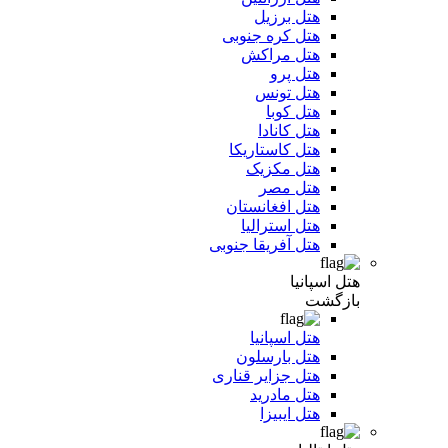
هتل برزیل
هتل کره جنوبی
هتل مراکش
هتل پرو
هتل تونس
هتل کوبا
هتل کانادا
هتل کاستاریکا
هتل مکزیک
هتل مصر
هتل افغانستان
هتل استرالیا
هتل آفریقا جنوبی
هتل اسپانیا
بازگشت
هتل اسپانیا
هتل بارسلون
هتل جزایر قناری
هتل مادرید
هتل ایبیزا