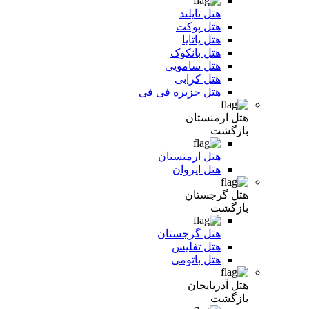
هتل تایلند
هتل پوکت
هتل پاتایا
هتل بانکوک
هتل سامویی
هتل کرابی
هتل جزیره فی فی
هتل ارمنستان
بازگشت
هتل ارمنستان
هتل ایروان
هتل گرجستان
بازگشت
هتل گرجستان
هتل تفلیس
هتل باتومی
هتل آذربایجان
بازگشت