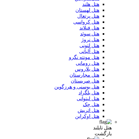
هتل هلند
هتل لهستان
هتل پرتغال
هتل کرواسی
هتل فنلاند
هتل سوئد
هتل نروژ
هتل لتونی
هتل آلبانی
هتل مونته نگرو
هتل رومانی
هتل بلاروس
هتل مجارستان
هتل صربستان
هتل بوسنی و هرزگوین
هتل بلگراد
هتل لیتوانی
هتل چک
هتل اتریش
هتل اوکراین
هتل تایلند
بازگشت