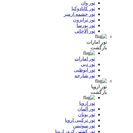
تور وان
تور کاپادوکیا
تور چشمه ازمیر
تور ترابزون
تور بورسا
تور آلاچاتی
تور امارات
بازگشت
تور امارات
تور دبی
تور ابوظبی
تور شارجه
تور اروپا
بازگشت
تور اروپا
تور آلمان
تور یونان
تور ترکیبی اروپا
تور سوئیس
تور کشتی کروز اروپا