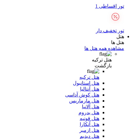
تور اقساطی 1
تور تخفیف دار
هتل
هتل ها
مشاهده همه هتل ها
هتل ترکیه
بازگشت
هتل ترکیه
هتل استانبول
هتل آنتالیا
هتل کوش آداسی
هتل مارماریس
هتل آلانیا
هتل بدروم
هتل قونیه
هتل آنکارا
هتل ازمیر
هتل دیدیم