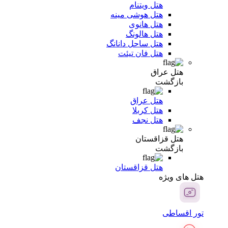
هتل ویتنام
هتل هوشی مینه
هتل هانوی
هتل هالونگ
هتل ساحل دانانگ
هتل فان تیئت
هتل عراق
بازگشت
هتل عراق
هتل کربلا
هتل نجف
هتل قزاقستان
بازگشت
هتل قزاقستان
هتل های ویژه
تور اقساطی