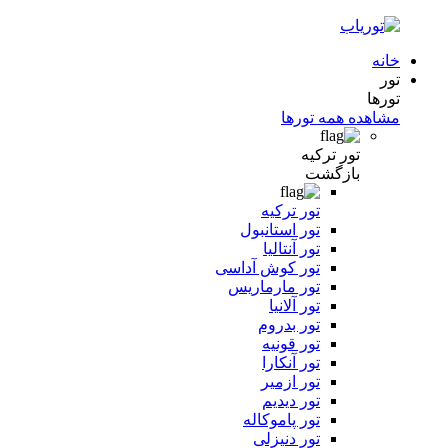
خانه
تور
تورها
مشاهده همه تورها
تور ترکیه
بازگشت
تور ترکیه
تور استانبول
تور آنتالیا
تور کوش آداسی
تور مارماریس
تور آلانیا
تور بدروم
تور قونیه
تور آنکارا
تور ازمیر
تور دیدیم
تور پاموکاله
تور دنیزلی