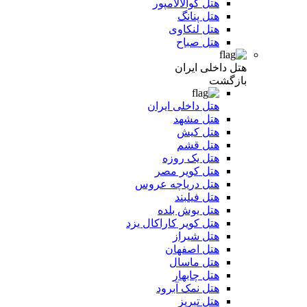
هتل کوالالامپور
هتل پنانگ
هتل لنکاوی
هتل صباح
هتل داخلی ایران
بازگشت
هتل داخلی ایران
هتل مشهد
هتل کیش
هتل قشم
هتل یک روزه
هتل کویر مصر
هتل دریاچه عروس
هتل فیلبند
هتل یوش بلده
هتل کویر کاراکال یزد
هتل شیراز
هتل اصفهان
هتل ماسال
هتل چابهار
هتل نمک آبرود
هتل تبریز