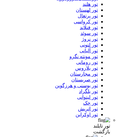
تور هلند
تور لهستان
تور پرتغال
تور کرواسی
تور فنلاند
تور سوئد
تور نروژ
تور لتونی
تور آلبانی
تور مونته نگرو
تور رومانی
تور بلاروس
تور مجارستان
تور صربستان
تور بوسنی و هرزگوین
تور بلگراد
تور لیتوانی
تور چک
تور اتریش
تور اوکراین
تور تایلند
بازگشت