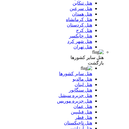
هتل تنکابن
هتل سرعین
هتل همدان
هتل کرمانشاه
هتل کردستان
هتل کرج
هتل چابکسر
هتل شهر کرد
هتل تهران
هتل سایر کشورها
بازگشت
هتل سایر کشورها
هتل مالدیو
هتل لبنان
هتل سنگاپور
هتل جزیره سیشل
هتل جزیره موریس
هتل عمان
هتل فیلیپین
هتل قطر
هتل تاجیکستان
هتل آرژانتین