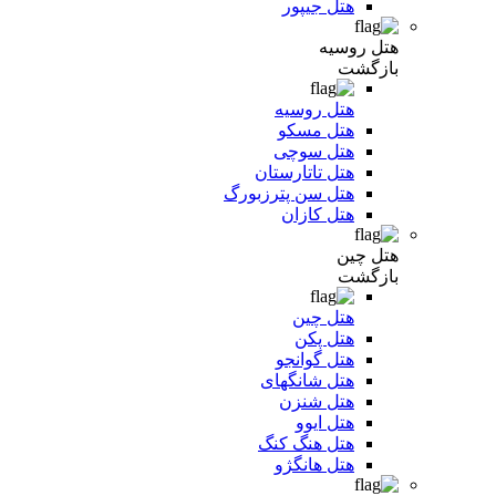
هتل جیپور
هتل روسیه
بازگشت
هتل روسیه
هتل مسکو
هتل سوچی
هتل تاتارستان
هتل سن پترزبورگ
هتل کازان
هتل چین
بازگشت
هتل چین
هتل پکن
هتل گوانجو
هتل شانگهای
هتل شنزن
هتل ایوو
هتل هنگ کنگ
هتل هانگژو