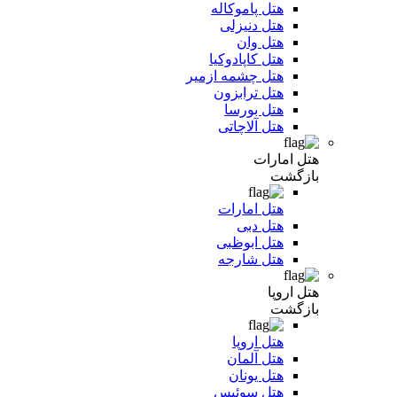
هتل پاموکاله
هتل دنیزلی
هتل وان
هتل کاپادوکیا
هتل چشمه ازمیر
هتل ترابزون
هتل بورسا
هتل آلاچاتی
هتل امارات
بازگشت
هتل امارات
هتل دبی
هتل ابوظبی
هتل شارجه
هتل اروپا
بازگشت
هتل اروپا
هتل آلمان
هتل یونان
هتل سوئیس