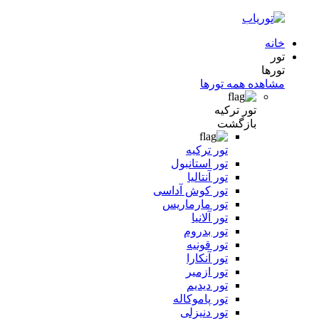
خانه
تور
تورها
مشاهده همه تورها
تور ترکیه
بازگشت
تور ترکیه
تور استانبول
تور آنتالیا
تور کوش آداسی
تور مارماریس
تور آلانیا
تور بدروم
تور قونیه
تور آنکارا
تور ازمیر
تور دیدیم
تور پاموکاله
تور دنیزلی