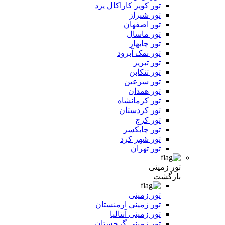
تور کویر کاراکال یزد
تور شیراز
تور اصفهان
تور ماسال
تور چابهار
تور نمک آبرود
تور تبریز
تور تنکابن
تور سرعین
تور همدان
تور کرمانشاه
تور کردستان
تور کرج
تور چابکسر
تور شهر کرد
تور تهران
تور زمینی
بازگشت
تور زمینی
تور زمینی ارمنستان
تور زمینی آنتالیا
تور زمینی گرجستان