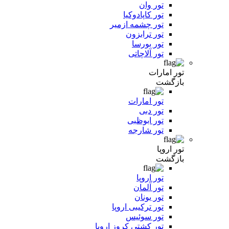
تور وان
تور کاپادوکیا
تور چشمه ازمیر
تور ترابزون
تور بورسا
تور آلاچاتی
تور امارات
بازگشت
تور امارات
تور دبی
تور ابوظبی
تور شارجه
تور اروپا
بازگشت
تور اروپا
تور آلمان
تور یونان
تور ترکیبی اروپا
تور سوئیس
تور کشتی کروز اروپا