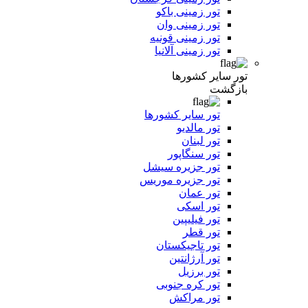
تور زمینی باکو
تور زمینی وان
تور زمینی قونیه
تور زمینی آلانیا
تور سایر کشورها
بازگشت
تور سایر کشورها
تور مالدیو
تور لبنان
تور سنگاپور
تور جزیره سیشل
تور جزیره موریس
تور عمان
تور اسکی
تور فیلیپین
تور قطر
تور تاجیکستان
تور آرژانتین
تور برزیل
تور کره جنوبی
تور مراکش