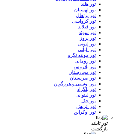
تور هلند
تور لهستان
تور پرتغال
تور کرواسی
تور فنلاند
تور سوئد
تور نروژ
تور لتونی
تور آلبانی
تور مونته نگرو
تور رومانی
تور بلاروس
تور مجارستان
تور صربستان
تور بوسنی و هرزگوین
تور بلگراد
تور لیتوانی
تور چک
تور اتریش
تور اوکراین
تور تایلند
بازگشت