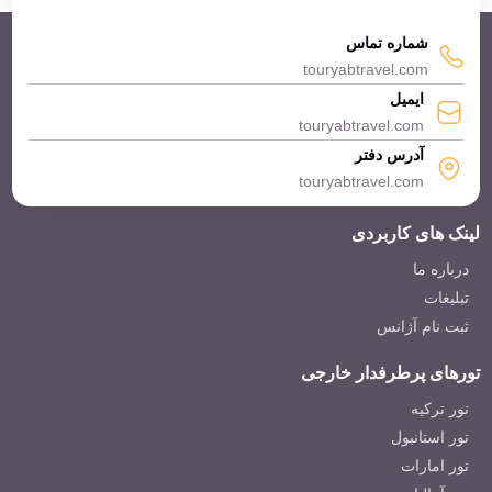
شماره تماس
touryabtravel.com
ایمیل
touryabtravel.com
آدرس دفتر
touryabtravel.com
لینک های کاربردی
درباره ما
تبلیغات
ثبت نام آژانس
تورهای پرطرفدار خارجی
تور ترکیه
تور استانبول
تور امارات