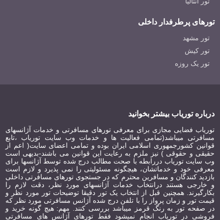
تور آنتالیا
تورهای پرطرفدار داخلی
تور مشهد
تور کیش
تور یک روزه
درباره توریاب بیشتر بخوانید
توریاب فضایی مجازی برای معرفی تورهای مسافرتی و خدمات آژانسهای
مسافرتی میباشد(تمامی فعالیت ها و خدمات وب سایت توریاب ،تابع
قوانین کشورجمهوری اسلامی ایران بوده و تمامی اعضای سایت( اعم از
حقیقی و حقوقی ) نیز ملزم به رعایت این قوانین می باشند-بدیهی است
وب سایت توریاب دررابطه با صحت مطالب درج شده توسط آژانسها برای
معرفی خود و خدماتشان، هیچگونه مسئولیتی را نمی پذیرد و لازم است
بازدید کنندگان و مسافرین محترم که در جستجوی تورهای مسافرتی داخلی
و خارجی هستند درانتخاب خدمات آژانسهای مورد نظر، دقت لازم را
بکارگیرند. همچنین قبل از انتخاب یک تور دقیقا توضیحات تور مورد نظر و
قیمت تور و زمان پرواز را با تلفن درج شده آژانس مسافرتی مورد نظر که
در صفحه تور به رنگ قرمز میباشد بررسی کنند. مهم: هیچ گونه خرید و
فروشی در توریاب انجام نمیشود فقط تورهای آژانس های مسافرتی