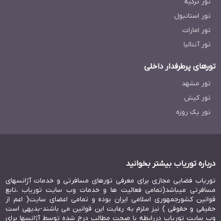
تور ترکیه
تور استانبول
تور امارات
تور آنتالیا
تورهای پرطرفدار داخلی
تور مشهد
تور کیش
تور یک روزه
درباره توریاب بیشتر بخوانید
توریاب فضایی مجازی برای معرفی تورهای مسافرتی و خدمات آژانسهای
مسافرتی میباشد(تمامی فعالیت ها و خدمات وب سایت توریاب ،تابع
قوانین کشورجمهوری اسلامی ایران بوده و تمامی اعضای سایت( اعم از
حقیقی و حقوقی ) نیز ملزم به رعایت این قوانین می باشند-بدیهی است
وب سایت توریاب دررابطه با صحت مطالب درج شده توسط آژانسها برای