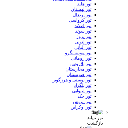
تور هلند
تور لهستان
تور پرتغال
تور کرواسی
تور فنلاند
تور سوئد
تور نروژ
تور لتونی
تور آلبانی
تور مونته نگرو
تور رومانی
تور بلاروس
تور مجارستان
تور صربستان
تور بوسنی و هرزگوین
تور بلگراد
تور لیتوانی
تور چک
تور اتریش
تور اوکراین
تور تایلند
بازگشت