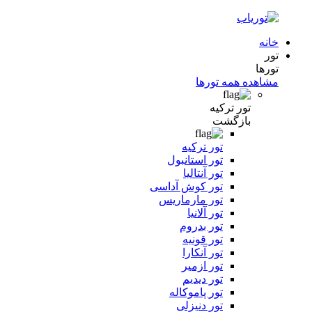
خانه
تور
تورها
مشاهده همه تورها
تور ترکیه
بازگشت
تور ترکیه
تور استانبول
تور آنتالیا
تور کوش آداسی
تور مارماریس
تور آلانیا
تور بدروم
تور قونیه
تور آنکارا
تور ازمیر
تور دیدیم
تور پاموکاله
تور دنیزلی