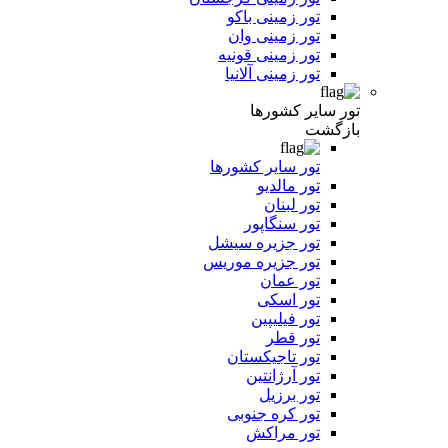
تور زمینی باکو
تور زمینی وان
تور زمینی قونیه
تور زمینی آلانیا
تور سایر کشورها
بازگشت
تور سایر کشورها
تور مالدیو
تور لبنان
تور سنگاپور
تور جزیره سیشل
تور جزیره موریس
تور عمان
تور اسکی
تور فیلیپین
تور قطر
تور تاجیکستان
تور آرژانتین
تور برزیل
تور کره جنوبی
تور مراکش