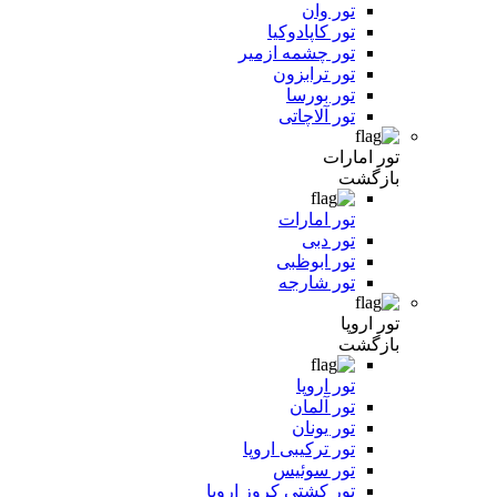
تور وان
تور کاپادوکیا
تور چشمه ازمیر
تور ترابزون
تور بورسا
تور آلاچاتی
تور امارات
بازگشت
تور امارات
تور دبی
تور ابوظبی
تور شارجه
تور اروپا
بازگشت
تور اروپا
تور آلمان
تور یونان
تور ترکیبی اروپا
تور سوئیس
تور کشتی کروز اروپا