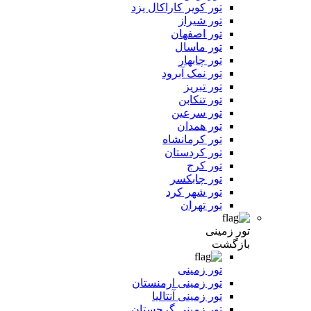
تور کویر کاراکال یزد
تور شیراز
تور اصفهان
تور ماسال
تور چابهار
تور نمک آبرود
تور تبریز
تور تنکابن
تور سرعین
تور همدان
تور کرمانشاه
تور کردستان
تور کرج
تور چابکسر
تور شهر کرد
تور تهران
تور زمینی
بازگشت
تور زمینی
تور زمینی ارمنستان
تور زمینی آنتالیا
تور زمینی گرجستان