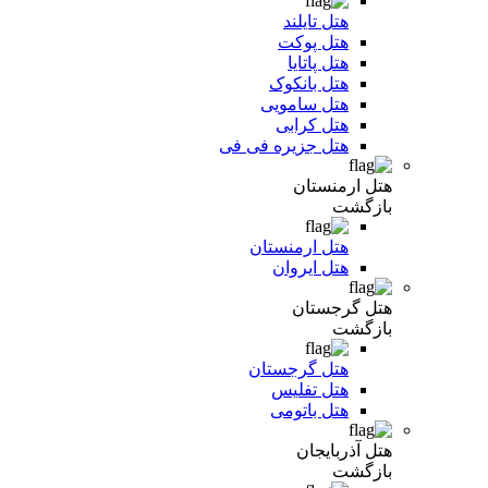
هتل تایلند
هتل پوکت
هتل پاتایا
هتل بانکوک
هتل سامویی
هتل کرابی
هتل جزیره فی فی
هتل ارمنستان
بازگشت
هتل ارمنستان
هتل ایروان
هتل گرجستان
بازگشت
هتل گرجستان
هتل تفلیس
هتل باتومی
هتل آذربایجان
بازگشت