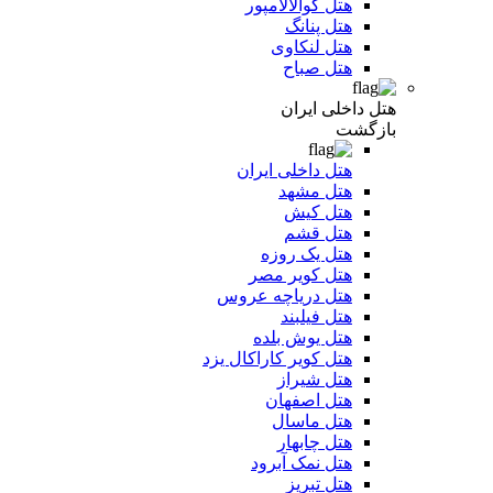
هتل کوالالامپور
هتل پنانگ
هتل لنکاوی
هتل صباح
هتل داخلی ایران
بازگشت
هتل داخلی ایران
هتل مشهد
هتل کیش
هتل قشم
هتل یک روزه
هتل کویر مصر
هتل دریاچه عروس
هتل فیلبند
هتل یوش بلده
هتل کویر کاراکال یزد
هتل شیراز
هتل اصفهان
هتل ماسال
هتل چابهار
هتل نمک آبرود
هتل تبریز