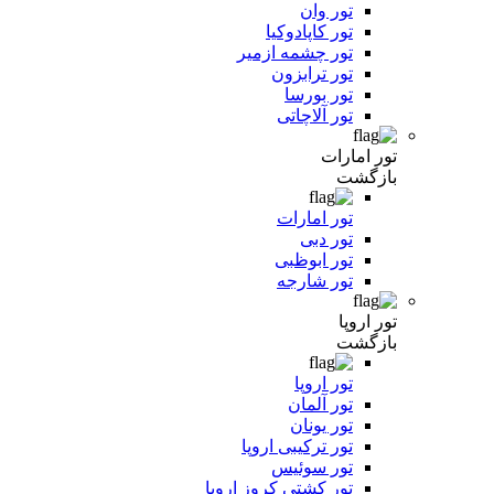
تور وان
تور کاپادوکیا
تور چشمه ازمیر
تور ترابزون
تور بورسا
تور آلاچاتی
تور امارات
بازگشت
تور امارات
تور دبی
تور ابوظبی
تور شارجه
تور اروپا
بازگشت
تور اروپا
تور آلمان
تور یونان
تور ترکیبی اروپا
تور سوئیس
تور کشتی کروز اروپا