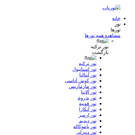
خانه
تور
تورها
مشاهده همه تورها
تور ترکیه
بازگشت
تور ترکیه
تور استانبول
تور آنتالیا
تور کوش آداسی
تور مارماریس
تور آلانیا
تور بدروم
تور قونیه
تور آنکارا
تور ازمیر
تور دیدیم
تور پاموکاله
تور دنیزلی