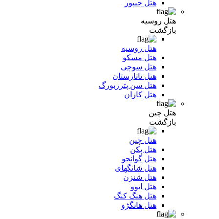
هتل جیپور
هتل روسیه
بازگشت
هتل روسیه
هتل مسکو
هتل سوچی
هتل تاتارستان
هتل سن پترزبورگ
هتل کازان
هتل چین
بازگشت
هتل چین
هتل پکن
هتل گوانجو
هتل شانگهای
هتل شنزن
هتل ایوو
هتل هنگ کنگ
هتل هانگژو