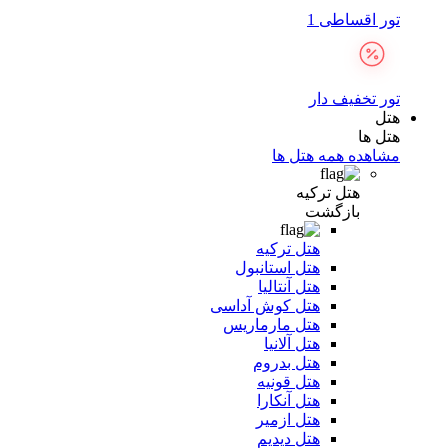
تور اقساطی 1
تور تخفیف دار
هتل
هتل ها
مشاهده همه هتل ها
هتل ترکیه
بازگشت
هتل ترکیه
هتل استانبول
هتل آنتالیا
هتل کوش آداسی
هتل مارماریس
هتل آلانیا
هتل بدروم
هتل قونیه
هتل آنکارا
هتل ازمیر
هتل دیدیم