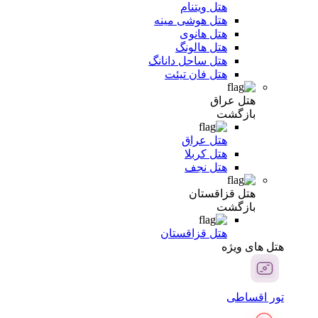
هتل ویتنام
هتل هوشی مینه
هتل هانوی
هتل هالونگ
هتل ساحل دانانگ
هتل فان تیئت
هتل عراق
بازگشت
هتل عراق
هتل کربلا
هتل نجف
هتل قزاقستان
بازگشت
هتل قزاقستان
هتل های ویژه
تور اقساطی