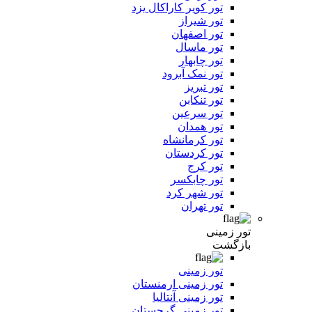
تور کویر کاراکال یزد
تور شیراز
تور اصفهان
تور ماسال
تور چابهار
تور نمک آبرود
تور تبریز
تور تنکابن
تور سرعین
تور همدان
تور کرمانشاه
تور کردستان
تور کرج
تور چابکسر
تور شهر کرد
تور تهران
تور زمینی
بازگشت
تور زمینی
تور زمینی ارمنستان
تور زمینی آنتالیا
تور زمینی گرجستان