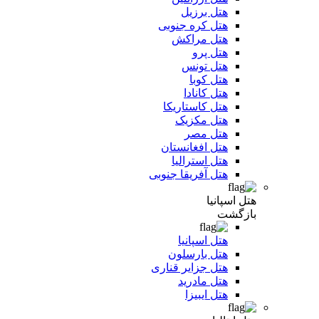
هتل برزیل
هتل کره جنوبی
هتل مراکش
هتل پرو
هتل تونس
هتل کوبا
هتل کانادا
هتل کاستاریکا
هتل مکزیک
هتل مصر
هتل افغانستان
هتل استرالیا
هتل آفریقا جنوبی
هتل اسپانیا
بازگشت
هتل اسپانیا
هتل بارسلون
هتل جزایر قناری
هتل مادرید
هتل ایبیزا