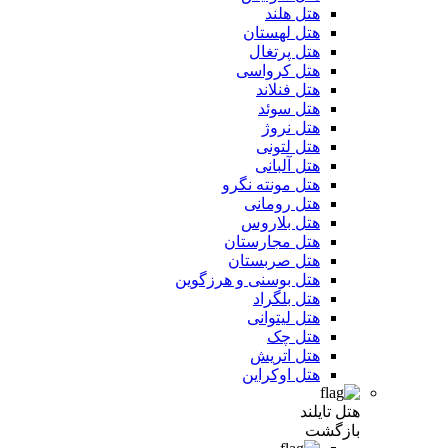
هتل هلند
هتل لهستان
هتل پرتغال
هتل کرواسی
هتل فنلاند
هتل سوئد
هتل نروژ
هتل لتونی
هتل آلبانی
هتل مونته نگرو
هتل رومانی
هتل بلاروس
هتل مجارستان
هتل صربستان
هتل بوسنی و هرزگوین
هتل بلگراد
هتل لیتوانی
هتل چک
هتل اتریش
هتل اوکراین
هتل تایلند
بازگشت