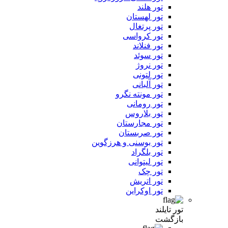
تور هلند
تور لهستان
تور پرتغال
تور کرواسی
تور فنلاند
تور سوئد
تور نروژ
تور لتونی
تور آلبانی
تور مونته نگرو
تور رومانی
تور بلاروس
تور مجارستان
تور صربستان
تور بوسنی و هرزگوین
تور بلگراد
تور لیتوانی
تور چک
تور اتریش
تور اوکراین
تور تایلند
بازگشت