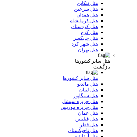
هتل تنکابن
هتل سرعین
هتل همدان
هتل کرمانشاه
هتل کردستان
هتل کرج
هتل چابکسر
هتل شهر کرد
هتل تهران
هتل سایر کشورها
بازگشت
هتل سایر کشورها
هتل مالدیو
هتل لبنان
هتل سنگاپور
هتل جزیره سیشل
هتل جزیره موریس
هتل عمان
هتل فیلیپین
هتل قطر
هتل تاجیکستان
هتل آرژانتین