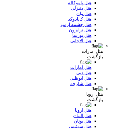
هتل پاموکاله
هتل دنیزلی
هتل وان
هتل کاپادوکیا
هتل چشمه ازمیر
هتل ترابزون
هتل بورسا
هتل آلاچاتی
هتل امارات
بازگشت
هتل امارات
هتل دبی
هتل ابوظبی
هتل شارجه
هتل اروپا
بازگشت
هتل اروپا
هتل آلمان
هتل یونان
هتل سوئیس