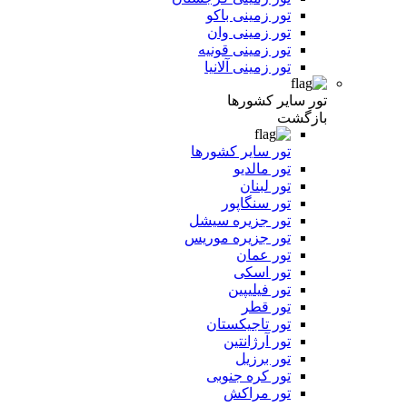
تور زمینی باکو
تور زمینی وان
تور زمینی قونیه
تور زمینی آلانیا
تور سایر کشورها
بازگشت
تور سایر کشورها
تور مالدیو
تور لبنان
تور سنگاپور
تور جزیره سیشل
تور جزیره موریس
تور عمان
تور اسکی
تور فیلیپین
تور قطر
تور تاجیکستان
تور آرژانتین
تور برزیل
تور کره جنوبی
تور مراکش