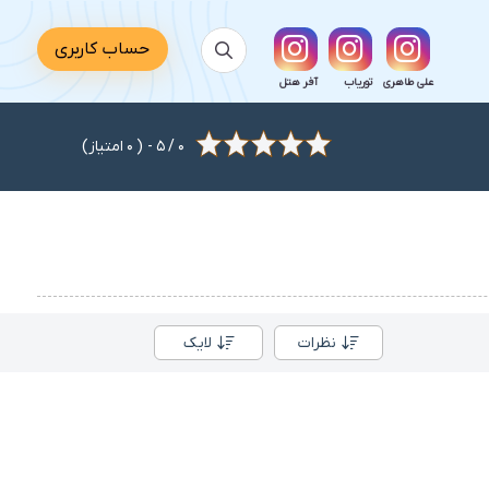
حساب کاربری
علی طاهری
توریاب
آفر هتل
0
/
5
- (
0
امتیاز)
نظرات
لایک