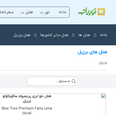
خانه
تور
هتل
سفرنامه
خانه
هتل ها
هتل سایر کشورها
هتل برزیل
هتل های برزیل
برزیل
هتل بلو تری پریمیوم سائوپائولو
برزیل
Blue Tree Premium Faria Lima
Hotel