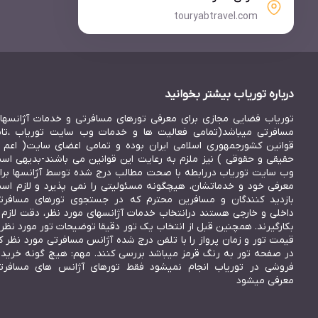
touryabtravel.com
درباره توریاب بیشتر بخوانید
توریاب فضایی مجازی برای معرفی تورهای مسافرتی و خدمات آژانسها
مسافرتی میباشد(تمامی فعالیت ها و خدمات وب سایت توریاب ،تاب
قوانین کشورجمهوری اسلامی ایران بوده و تمامی اعضای سایت( اعم ا
حقیقی و حقوقی ) نیز ملزم به رعایت این قوانین می باشند-بدیهی اس
وب سایت توریاب دررابطه با صحت مطالب درج شده توسط آژانسها برا
معرفی خود و خدماتشان، هیچگونه مسئولیتی را نمی پذیرد و لازم اس
بازدید کنندگان و مسافرین محترم که در جستجوی تورهای مسافرت
داخلی و خارجی هستند درانتخاب خدمات آژانسهای مورد نظر، دقت لازم ر
بکارگیرند. همچنین قبل از انتخاب یک تور دقیقا توضیحات تور مورد نظر 
قیمت تور و زمان پرواز را با تلفن درج شده آژانس مسافرتی مورد نظر ک
در صفحه تور به رنگ قرمز میباشد بررسی کنند. مهم: هیچ گونه خرید 
فروشی در توریاب انجام نمیشود فقط تورهای آژانس های مسافرت
معرفی میشود