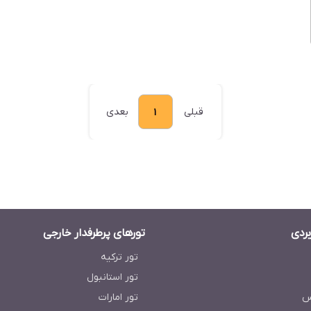
قبلی
بعدی
1
بردی
تورهای پرطرفدار خارجی
تور ترکیه
تور استانبول
س
تور امارات