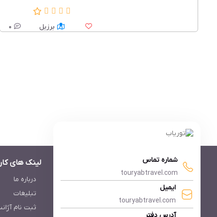
برزیل
0
شماره تماس
لینک های کار
touryabtravel.com
درباره ما
ایمیل
تبلیغات
touryabtravel.com
ثبت نام آژان
آدرس دفتر