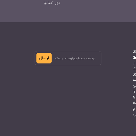
تور آنتالیا
ی
ع
ارسال
ز
ت
ی
ت
ی
ا
و
ه
و
ی