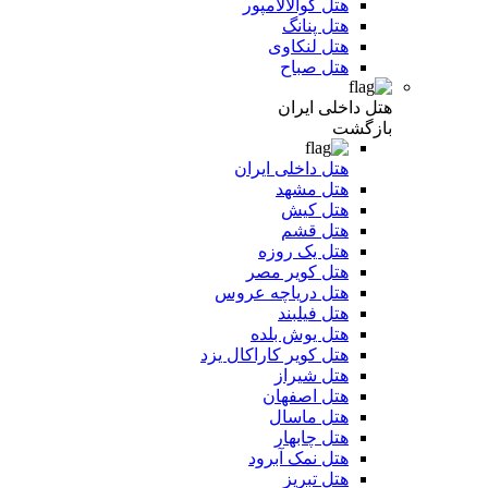
هتل کوالالامپور
هتل پنانگ
هتل لنکاوی
هتل صباح
هتل داخلی ایران
بازگشت
هتل داخلی ایران
هتل مشهد
هتل کیش
هتل قشم
هتل یک روزه
هتل کویر مصر
هتل دریاچه عروس
هتل فیلبند
هتل یوش بلده
هتل کویر کاراکال یزد
هتل شیراز
هتل اصفهان
هتل ماسال
هتل چابهار
هتل نمک آبرود
هتل تبریز