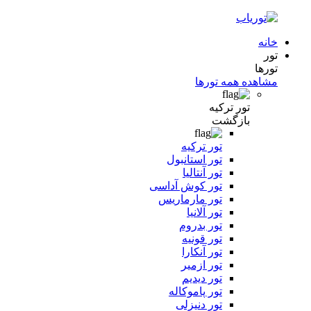
خانه
تور
تورها
مشاهده همه تورها
تور ترکیه
بازگشت
تور ترکیه
تور استانبول
تور آنتالیا
تور کوش آداسی
تور مارماریس
تور آلانیا
تور بدروم
تور قونیه
تور آنکارا
تور ازمیر
تور دیدیم
تور پاموکاله
تور دنیزلی