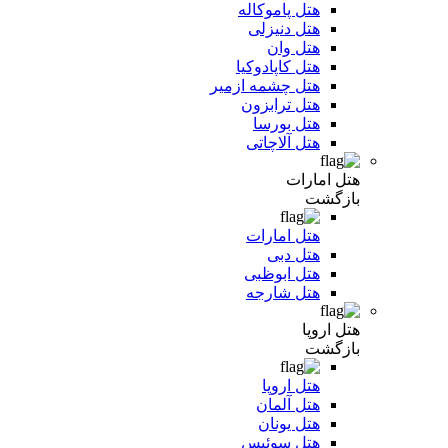
هتل پاموکاله
هتل دنیزلی
هتل وان
هتل کاپادوکیا
هتل چشمه ازمیر
هتل ترابزون
هتل بورسا
هتل آلاچاتی
هتل امارات
بازگشت
هتل امارات
هتل دبی
هتل ابوظبی
هتل شارجه
هتل اروپا
بازگشت
هتل اروپا
هتل آلمان
هتل یونان
هتل سوئیس