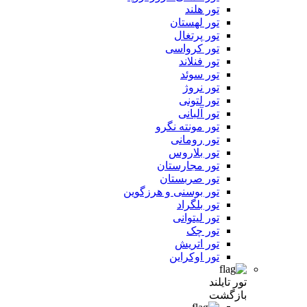
تور هلند
تور لهستان
تور پرتغال
تور کرواسی
تور فنلاند
تور سوئد
تور نروژ
تور لتونی
تور آلبانی
تور مونته نگرو
تور رومانی
تور بلاروس
تور مجارستان
تور صربستان
تور بوسنی و هرزگوین
تور بلگراد
تور لیتوانی
تور چک
تور اتریش
تور اوکراین
تور تایلند
بازگشت