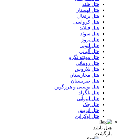
هتل هلند
هتل لهستان
هتل پرتغال
هتل کرواسی
هتل فنلاند
هتل سوئد
هتل نروژ
هتل لتونی
هتل آلبانی
هتل مونته نگرو
هتل رومانی
هتل بلاروس
هتل مجارستان
هتل صربستان
هتل بوسنی و هرزگوین
هتل بلگراد
هتل لیتوانی
هتل چک
هتل اتریش
هتل اوکراین
هتل تایلند
بازگشت