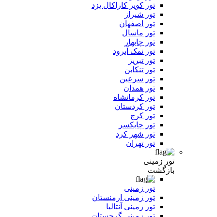
تور کویر کاراکال یزد
تور شیراز
تور اصفهان
تور ماسال
تور چابهار
تور نمک آبرود
تور تبریز
تور تنکابن
تور سرعین
تور همدان
تور کرمانشاه
تور کردستان
تور کرج
تور چابکسر
تور شهر کرد
تور تهران
تور زمینی
بازگشت
تور زمینی
تور زمینی ارمنستان
تور زمینی آنتالیا
تور زمینی گرجستان