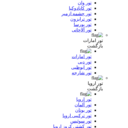
تور وان
تور کاپادوکیا
تور چشمه ازمیر
تور ترابزون
تور بورسا
تور آلاچاتی
تور امارات
بازگشت
تور امارات
تور دبی
تور ابوظبی
تور شارجه
تور اروپا
بازگشت
تور اروپا
تور آلمان
تور یونان
تور ترکیبی اروپا
تور سوئیس
تور کشتی کروز اروپا