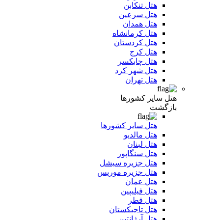
هتل تنکابن
هتل سرعین
هتل همدان
هتل کرمانشاه
هتل کردستان
هتل کرج
هتل چابکسر
هتل شهر کرد
هتل تهران
هتل سایر کشورها
بازگشت
هتل سایر کشورها
هتل مالدیو
هتل لبنان
هتل سنگاپور
هتل جزیره سیشل
هتل جزیره موریس
هتل عمان
هتل فیلیپین
هتل قطر
هتل تاجیکستان
هتل آرژانتین