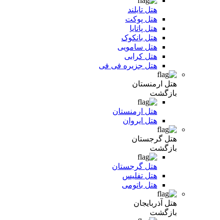
هتل تایلند
هتل پوکت
هتل پاتایا
هتل بانکوک
هتل سامویی
هتل کرابی
هتل جزیره فی فی
هتل ارمنستان
بازگشت
هتل ارمنستان
هتل ایروان
هتل گرجستان
بازگشت
هتل گرجستان
هتل تفلیس
هتل باتومی
هتل آذربایجان
بازگشت