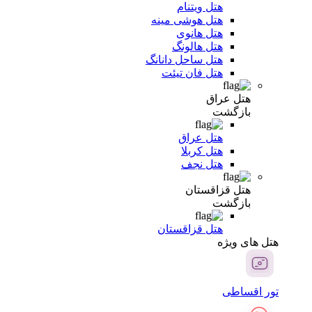
هتل ویتنام
هتل هوشی مینه
هتل هانوی
هتل هالونگ
هتل ساحل دانانگ
هتل فان تیئت
هتل عراق
بازگشت
هتل عراق
هتل کربلا
هتل نجف
هتل قزاقستان
بازگشت
هتل قزاقستان
هتل های ویژه
تور اقساطی