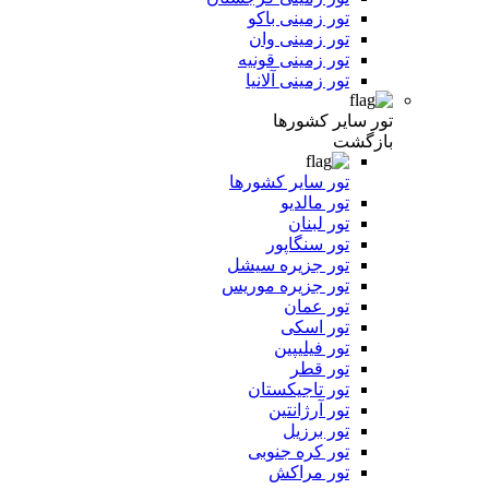
تور زمینی باکو
تور زمینی وان
تور زمینی قونیه
تور زمینی آلانیا
تور سایر کشورها
بازگشت
تور سایر کشورها
تور مالدیو
تور لبنان
تور سنگاپور
تور جزیره سیشل
تور جزیره موریس
تور عمان
تور اسکی
تور فیلیپین
تور قطر
تور تاجیکستان
تور آرژانتین
تور برزیل
تور کره جنوبی
تور مراکش