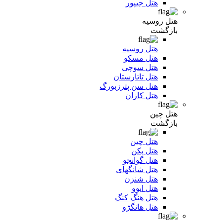
هتل جیپور
هتل روسیه
بازگشت
هتل روسیه
هتل مسکو
هتل سوچی
هتل تاتارستان
هتل سن پترزبورگ
هتل کازان
هتل چین
بازگشت
هتل چین
هتل پکن
هتل گوانجو
هتل شانگهای
هتل شنزن
هتل ایوو
هتل هنگ کنگ
هتل هانگژو