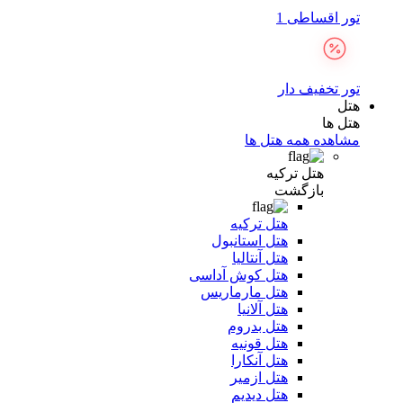
تور اقساطی 1
تور تخفیف دار
هتل
هتل ها
مشاهده همه هتل ها
هتل ترکیه
بازگشت
هتل ترکیه
هتل استانبول
هتل آنتالیا
هتل کوش آداسی
هتل مارماریس
هتل آلانیا
هتل بدروم
هتل قونیه
هتل آنکارا
هتل ازمیر
هتل دیدیم