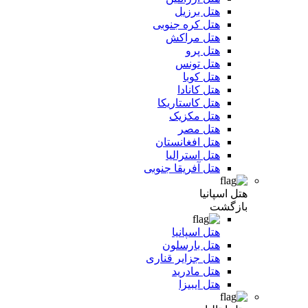
هتل برزیل
هتل کره جنوبی
هتل مراکش
هتل پرو
هتل تونس
هتل کوبا
هتل کانادا
هتل کاستاریکا
هتل مکزیک
هتل مصر
هتل افغانستان
هتل استرالیا
هتل آفریقا جنوبی
هتل اسپانیا
بازگشت
هتل اسپانیا
هتل بارسلون
هتل جزایر قناری
هتل مادرید
هتل ایبیزا