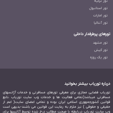
تور ترکیه
تور استانبول
تور امارات
تور آنتالیا
تورهای پرطرفدار داخلی
تور مشهد
تور کیش
تور یک روزه
درباره توریاب بیشتر بخوانید
توریاب فضایی مجازی برای معرفی تورهای مسافرتی و خدمات آژانسهای
مسافرتی میباشد(تمامی فعالیت ها و خدمات وب سایت توریاب ،تابع
قوانین کشورجمهوری اسلامی ایران بوده و تمامی اعضای سایت( اعم از
حقیقی و حقوقی ) نیز ملزم به رعایت این قوانین می باشند-بدیهی است
وب سایت توریاب دررابطه با صحت مطالب درج شده توسط آژانسها برای