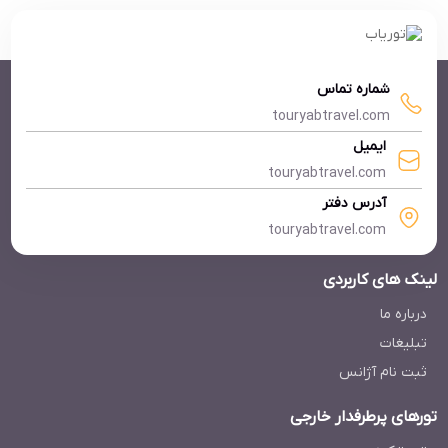
شماره تماس
touryabtravel.com
ایمیل
touryabtravel.com
آدرس دفتر
touryabtravel.com
لینک های کاربردی
درباره ما
تبلیغات
ثبت نام آژانس
تورهای پرطرفدار خارجی