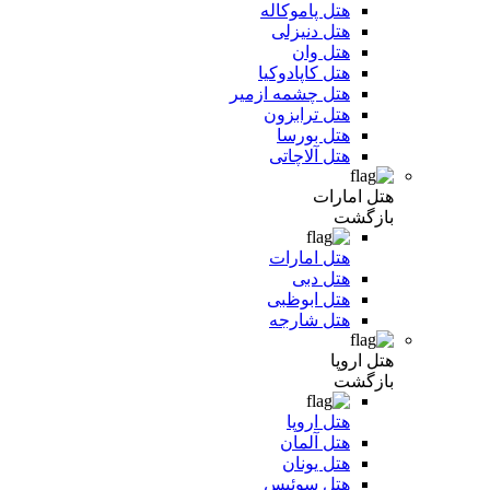
هتل پاموکاله
هتل دنیزلی
هتل وان
هتل کاپادوکیا
هتل چشمه ازمیر
هتل ترابزون
هتل بورسا
هتل آلاچاتی
هتل امارات
بازگشت
هتل امارات
هتل دبی
هتل ابوظبی
هتل شارجه
هتل اروپا
بازگشت
هتل اروپا
هتل آلمان
هتل یونان
هتل سوئیس