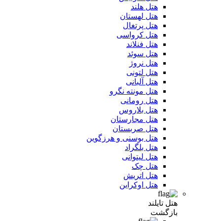
هتل هلند
هتل لهستان
هتل پرتغال
هتل کرواسی
هتل فنلاند
هتل سوئد
هتل نروژ
هتل لتونی
هتل آلبانی
هتل مونته نگرو
هتل رومانی
هتل بلاروس
هتل مجارستان
هتل صربستان
هتل بوسنی و هرزگوین
هتل بلگراد
هتل لیتوانی
هتل چک
هتل اتریش
هتل اوکراین
هتل تایلند
بازگشت