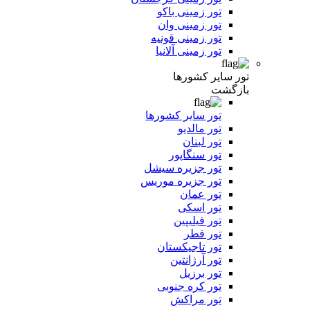
تور زمینی باکو
تور زمینی وان
تور زمینی قونیه
تور زمینی آلانیا
تور سایر کشورها
بازگشت
تور سایر کشورها
تور مالدیو
تور لبنان
تور سنگاپور
تور جزیره سیشل
تور جزیره موریس
تور عمان
تور اسکی
تور فیلیپین
تور قطر
تور تاجیکستان
تور آرژانتین
تور برزیل
تور کره جنوبی
تور مراکش