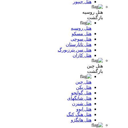
هتل جیپور
هتل روسیه
بازگشت
هتل روسیه
هتل مسکو
هتل سوچی
هتل تاتارستان
هتل سن پترزبورگ
هتل کازان
هتل چین
بازگشت
هتل چین
هتل پکن
هتل گوانجو
هتل شانگهای
هتل شنزن
هتل ایوو
هتل هنگ کنگ
هتل هانگژو