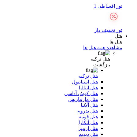
تور اقساطی 1
تور تخفیف دار
هتل
هتل ها
مشاهده همه هتل ها
هتل ترکیه
بازگشت
هتل ترکیه
هتل استانبول
هتل آنتالیا
هتل کوش آداسی
هتل مارماریس
هتل آلانیا
هتل بدروم
هتل قونیه
هتل آنکارا
هتل ازمیر
هتل دیدیم