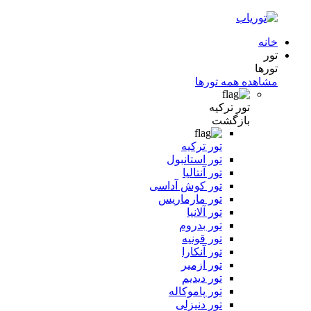
خانه
تور
تورها
مشاهده همه تورها
تور ترکیه
بازگشت
تور ترکیه
تور استانبول
تور آنتالیا
تور کوش آداسی
تور مارماریس
تور آلانیا
تور بدروم
تور قونیه
تور آنکارا
تور ازمیر
تور دیدیم
تور پاموکاله
تور دنیزلی