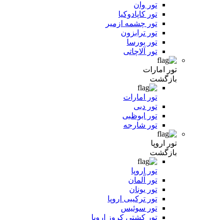
تور وان
تور کاپادوکیا
تور چشمه ازمیر
تور ترابزون
تور بورسا
تور آلاچاتی
تور امارات
بازگشت
تور امارات
تور دبی
تور ابوظبی
تور شارجه
تور اروپا
بازگشت
تور اروپا
تور آلمان
تور یونان
تور ترکیبی اروپا
تور سوئیس
تور کشتی کروز اروپا