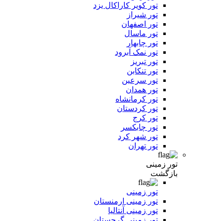
تور کویر کاراکال یزد
تور شیراز
تور اصفهان
تور ماسال
تور چابهار
تور نمک آبرود
تور تبریز
تور تنکابن
تور سرعین
تور همدان
تور کرمانشاه
تور کردستان
تور کرج
تور چابکسر
تور شهر کرد
تور تهران
تور زمینی
بازگشت
تور زمینی
تور زمینی ارمنستان
تور زمینی آنتالیا
تور زمینی گرجستان