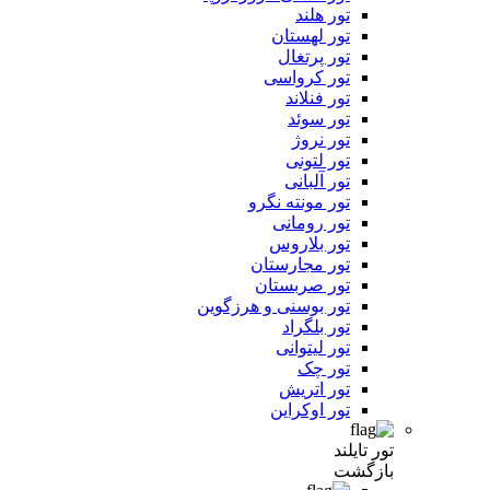
تور هلند
تور لهستان
تور پرتغال
تور کرواسی
تور فنلاند
تور سوئد
تور نروژ
تور لتونی
تور آلبانی
تور مونته نگرو
تور رومانی
تور بلاروس
تور مجارستان
تور صربستان
تور بوسنی و هرزگوین
تور بلگراد
تور لیتوانی
تور چک
تور اتریش
تور اوکراین
تور تایلند
بازگشت