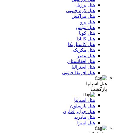
هتل برزیل
هتل کره جنوبی
هتل مراکش
هتل پرو
هتل تونس
هتل کوبا
هتل کانادا
هتل کاستاریکا
هتل مکزیک
هتل مصر
هتل افغانستان
هتل استرالیا
هتل آفریقا جنوبی
هتل اسپانیا
بازگشت
هتل اسپانیا
هتل بارسلون
هتل جزایر قناری
هتل مادرید
هتل ایبیزا