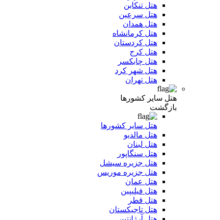
هتل تنکابن
هتل سرعین
هتل همدان
هتل کرمانشاه
هتل کردستان
هتل کرج
هتل چابکسر
هتل شهر کرد
هتل تهران
هتل سایر کشورها
بازگشت
هتل سایر کشورها
هتل مالدیو
هتل لبنان
هتل سنگاپور
هتل جزیره سیشل
هتل جزیره موریس
هتل عمان
هتل فیلیپین
هتل قطر
هتل تاجیکستان
هتل آرژانتین