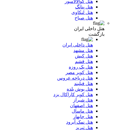
هتل کوالالامپور
هتل پنانگ
هتل لنکاوی
هتل صباح
هتل داخلی ایران
بازگشت
هتل داخلی ایران
هتل مشهد
هتل کیش
هتل قشم
هتل یک روزه
هتل کویر مصر
هتل دریاچه عروس
هتل فیلبند
هتل یوش بلده
هتل کویر کاراکال یزد
هتل شیراز
هتل اصفهان
هتل ماسال
هتل چابهار
هتل نمک آبرود
هتل تبریز