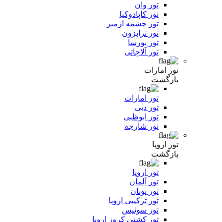
تور وان
تور کاپادوکیا
تور چشمه ازمیر
تور ترابزون
تور بورسا
تور آلاچاتی
تور امارات
بازگشت
تور امارات
تور دبی
تور ابوظبی
تور شارجه
تور اروپا
بازگشت
تور اروپا
تور آلمان
تور یونان
تور ترکیبی اروپا
تور سوئیس
تور کشتی کروز اروپا