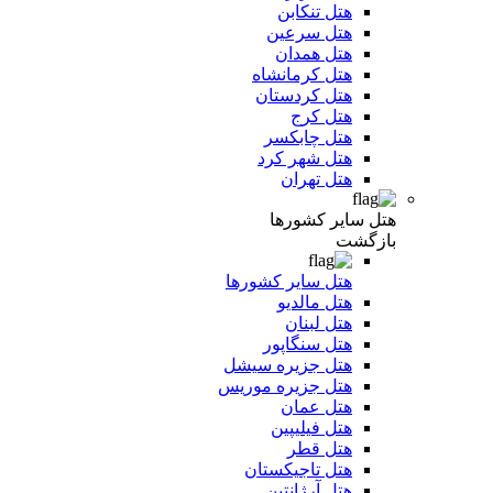
هتل تنکابن
هتل سرعین
هتل همدان
هتل کرمانشاه
هتل کردستان
هتل کرج
هتل چابکسر
هتل شهر کرد
هتل تهران
هتل سایر کشورها
بازگشت
هتل سایر کشورها
هتل مالدیو
هتل لبنان
هتل سنگاپور
هتل جزیره سیشل
هتل جزیره موریس
هتل عمان
هتل فیلیپین
هتل قطر
هتل تاجیکستان
هتل آرژانتین