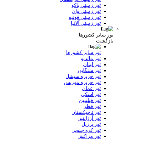
تور زمینی باکو
تور زمینی وان
تور زمینی قونیه
تور زمینی آلانیا
تور سایر کشورها
بازگشت
تور سایر کشورها
تور مالدیو
تور لبنان
تور سنگاپور
تور جزیره سیشل
تور جزیره موریس
تور عمان
تور اسکی
تور فیلیپین
تور قطر
تور تاجیکستان
تور آرژانتین
تور برزیل
تور کره جنوبی
تور مراکش