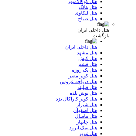
هتل کوالالامپور
هتل پنانگ
هتل لنکاوی
هتل صباح
هتل داخلی ایران
بازگشت
هتل داخلی ایران
هتل مشهد
هتل کیش
هتل قشم
هتل یک روزه
هتل کویر مصر
هتل دریاچه عروس
هتل فیلبند
هتل یوش بلده
هتل کویر کاراکال یزد
هتل شیراز
هتل اصفهان
هتل ماسال
هتل چابهار
هتل نمک آبرود
هتل تبریز