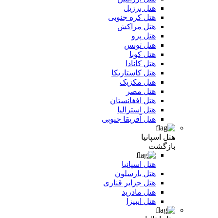
هتل برزیل
هتل کره جنوبی
هتل مراکش
هتل پرو
هتل تونس
هتل کوبا
هتل کانادا
هتل کاستاریکا
هتل مکزیک
هتل مصر
هتل افغانستان
هتل استرالیا
هتل آفریقا جنوبی
هتل اسپانیا
بازگشت
هتل اسپانیا
هتل بارسلون
هتل جزایر قناری
هتل مادرید
هتل ایبیزا