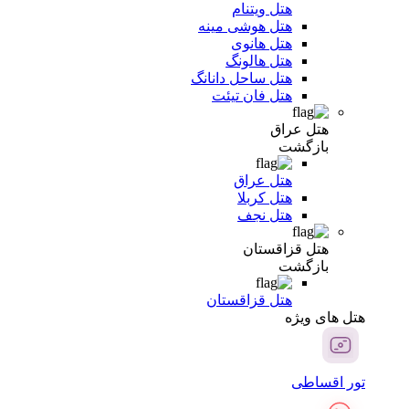
هتل ویتنام
هتل هوشی مینه
هتل هانوی
هتل هالونگ
هتل ساحل دانانگ
هتل فان تیئت
هتل عراق
بازگشت
هتل عراق
هتل کربلا
هتل نجف
هتل قزاقستان
بازگشت
هتل قزاقستان
هتل های ویژه
تور اقساطی