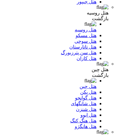
هتل جیپور
هتل روسیه
بازگشت
هتل روسیه
هتل مسکو
هتل سوچی
هتل تاتارستان
هتل سن پترزبورگ
هتل کازان
هتل چین
بازگشت
هتل چین
هتل پکن
هتل گوانجو
هتل شانگهای
هتل شنزن
هتل ایوو
هتل هنگ کنگ
هتل هانگژو