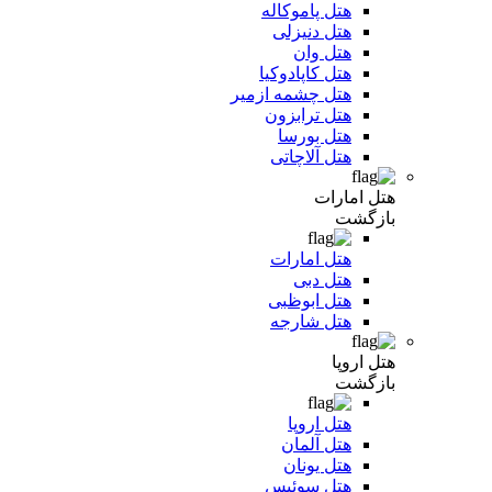
هتل پاموکاله
هتل دنیزلی
هتل وان
هتل کاپادوکیا
هتل چشمه ازمیر
هتل ترابزون
هتل بورسا
هتل آلاچاتی
هتل امارات
بازگشت
هتل امارات
هتل دبی
هتل ابوظبی
هتل شارجه
هتل اروپا
بازگشت
هتل اروپا
هتل آلمان
هتل یونان
هتل سوئیس