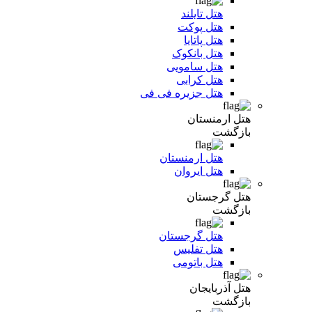
هتل تایلند
هتل پوکت
هتل پاتایا
هتل بانکوک
هتل سامویی
هتل کرابی
هتل جزیره فی فی
هتل ارمنستان
بازگشت
هتل ارمنستان
هتل ایروان
هتل گرجستان
بازگشت
هتل گرجستان
هتل تفلیس
هتل باتومی
هتل آذربایجان
بازگشت