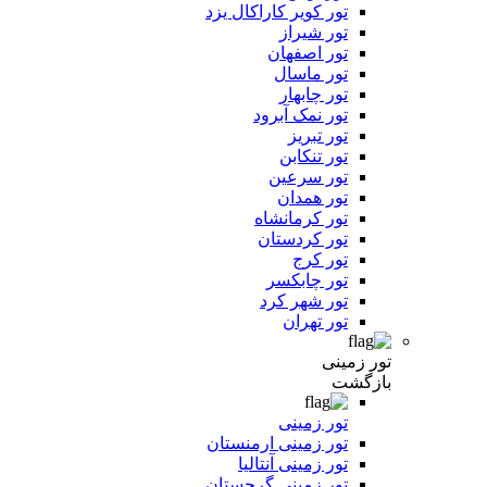
تور کویر کاراکال یزد
تور شیراز
تور اصفهان
تور ماسال
تور چابهار
تور نمک آبرود
تور تبریز
تور تنکابن
تور سرعین
تور همدان
تور کرمانشاه
تور کردستان
تور کرج
تور چابکسر
تور شهر کرد
تور تهران
تور زمینی
بازگشت
تور زمینی
تور زمینی ارمنستان
تور زمینی آنتالیا
تور زمینی گرجستان