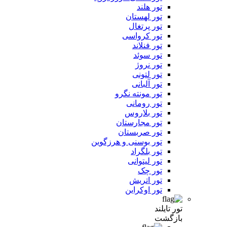
تور هلند
تور لهستان
تور پرتغال
تور کرواسی
تور فنلاند
تور سوئد
تور نروژ
تور لتونی
تور آلبانی
تور مونته نگرو
تور رومانی
تور بلاروس
تور مجارستان
تور صربستان
تور بوسنی و هرزگوین
تور بلگراد
تور لیتوانی
تور چک
تور اتریش
تور اوکراین
تور تایلند
بازگشت