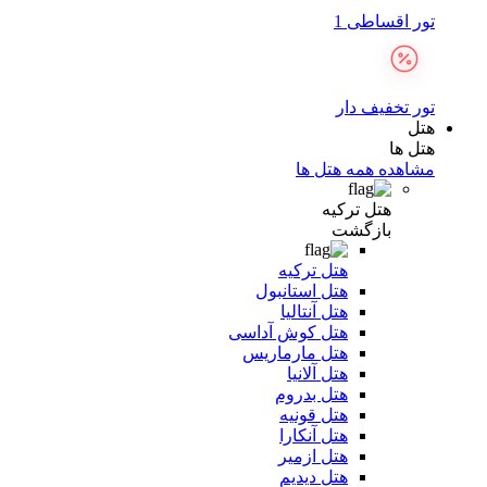
تور اقساطی 1
تور تخفیف دار
هتل
هتل ها
مشاهده همه هتل ها
هتل ترکیه
بازگشت
هتل ترکیه
هتل استانبول
هتل آنتالیا
هتل کوش آداسی
هتل مارماریس
هتل آلانیا
هتل بدروم
هتل قونیه
هتل آنکارا
هتل ازمیر
هتل دیدیم