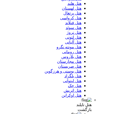
هتل هلند
هتل لهستان
هتل پرتغال
هتل کرواسی
هتل فنلاند
هتل سوئد
هتل نروژ
هتل لتونی
هتل آلبانی
هتل مونته نگرو
هتل رومانی
هتل بلاروس
هتل مجارستان
هتل صربستان
هتل بوسنی و هرزگوین
هتل بلگراد
هتل لیتوانی
هتل چک
هتل اتریش
هتل اوکراین
هتل تایلند
بازگشت