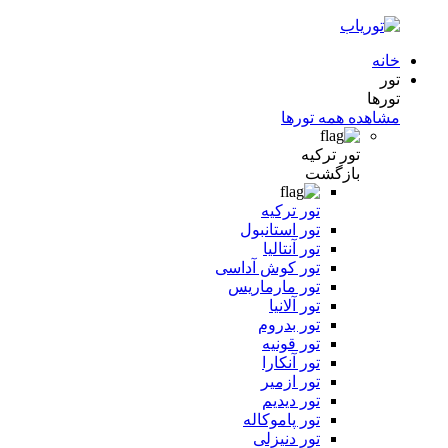
خانه
تور
تورها
مشاهده همه تورها
تور ترکیه
بازگشت
تور ترکیه
تور استانبول
تور آنتالیا
تور کوش آداسی
تور مارماریس
تور آلانیا
تور بدروم
تور قونیه
تور آنکارا
تور ازمیر
تور دیدیم
تور پاموکاله
تور دنیزلی