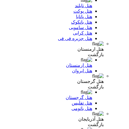
هتل تایلند
هتل پوکت
هتل پاتایا
هتل بانکوک
هتل سامویی
هتل کرابی
هتل جزیره فی فی
هتل ارمنستان
بازگشت
هتل ارمنستان
هتل ایروان
هتل گرجستان
بازگشت
هتل گرجستان
هتل تفلیس
هتل باتومی
هتل آذربایجان
بازگشت