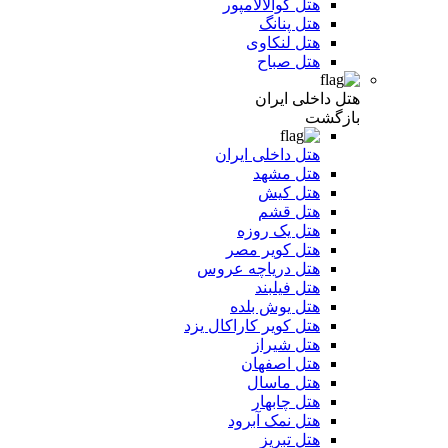
هتل کوالالامپور
هتل پنانگ
هتل لنکاوی
هتل صباح
هتل داخلی ایران
بازگشت
هتل داخلی ایران
هتل مشهد
هتل کیش
هتل قشم
هتل یک روزه
هتل کویر مصر
هتل دریاچه عروس
هتل فیلبند
هتل یوش بلده
هتل کویر کاراکال یزد
هتل شیراز
هتل اصفهان
هتل ماسال
هتل چابهار
هتل نمک آبرود
هتل تبریز