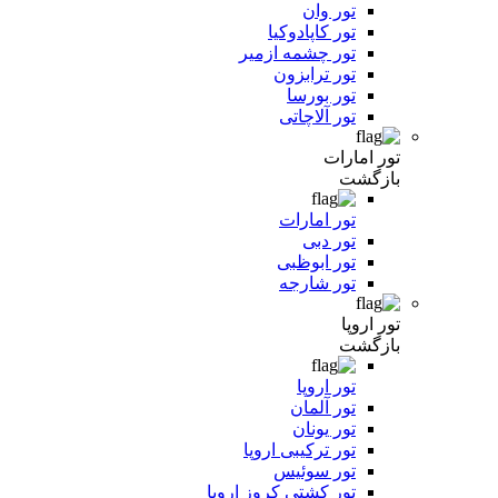
تور وان
تور کاپادوکیا
تور چشمه ازمیر
تور ترابزون
تور بورسا
تور آلاچاتی
تور امارات
بازگشت
تور امارات
تور دبی
تور ابوظبی
تور شارجه
تور اروپا
بازگشت
تور اروپا
تور آلمان
تور یونان
تور ترکیبی اروپا
تور سوئیس
تور کشتی کروز اروپا