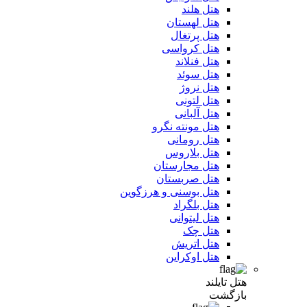
هتل هلند
هتل لهستان
هتل پرتغال
هتل کرواسی
هتل فنلاند
هتل سوئد
هتل نروژ
هتل لتونی
هتل آلبانی
هتل مونته نگرو
هتل رومانی
هتل بلاروس
هتل مجارستان
هتل صربستان
هتل بوسنی و هرزگوین
هتل بلگراد
هتل لیتوانی
هتل چک
هتل اتریش
هتل اوکراین
هتل تایلند
بازگشت