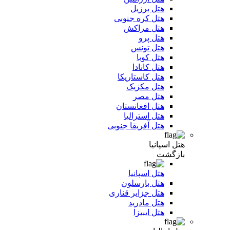
هتل برزیل
هتل کره جنوبی
هتل مراکش
هتل پرو
هتل تونس
هتل کوبا
هتل کانادا
هتل کاستاریکا
هتل مکزیک
هتل مصر
هتل افغانستان
هتل استرالیا
هتل آفریقا جنوبی
هتل اسپانیا
بازگشت
هتل اسپانیا
هتل بارسلون
هتل جزایر قناری
هتل مادرید
هتل ایبیزا