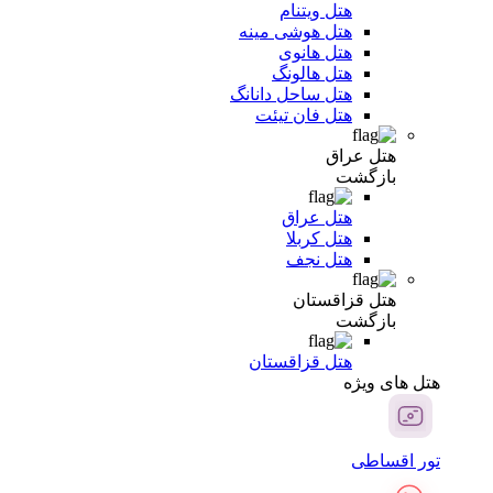
هتل ویتنام
هتل هوشی مینه
هتل هانوی
هتل هالونگ
هتل ساحل دانانگ
هتل فان تیئت
هتل عراق
بازگشت
هتل عراق
هتل کربلا
هتل نجف
هتل قزاقستان
بازگشت
هتل قزاقستان
هتل های ویژه
تور اقساطی