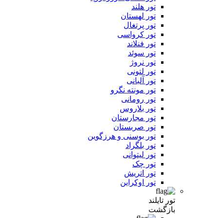
تور هلند
تور لهستان
تور پرتغال
تور کرواسی
تور فنلاند
تور سوئد
تور نروژ
تور لتونی
تور آلبانی
تور مونته نگرو
تور رومانی
تور بلاروس
تور مجارستان
تور صربستان
تور بوسنی و هرزگوین
تور بلگراد
تور لیتوانی
تور چک
تور اتریش
تور اوکراین
تور تایلند
بازگشت