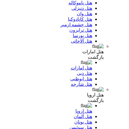
هتل پاموکاله
هتل دنیزلی
هتل وان
هتل کاپادوکیا
هتل چشمه ازمیر
هتل ترابزون
هتل بورسا
هتل آلاچاتی
هتل امارات
بازگشت
هتل امارات
هتل دبی
هتل ابوظبی
هتل شارجه
هتل اروپا
بازگشت
هتل اروپا
هتل آلمان
هتل یونان
هتل سوئیس