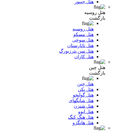
هتل جیپور
هتل روسیه
بازگشت
هتل روسیه
هتل مسکو
هتل سوچی
هتل تاتارستان
هتل سن پترزبورگ
هتل کازان
هتل چین
بازگشت
هتل چین
هتل پکن
هتل گوانجو
هتل شانگهای
هتل شنزن
هتل ایوو
هتل هنگ کنگ
هتل هانگژو