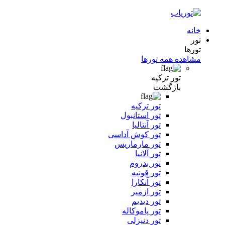
خانه
تور
تورها
مشاهده همه تورها
تور ترکیه
بازگشت
تور ترکیه
تور استانبول
تور آنتالیا
تور کوش آداسی
تور مارماریس
تور آلانیا
تور بدروم
تور قونیه
تور آنکارا
تور ازمیر
تور دیدیم
تور پاموکاله
تور دنیزلی