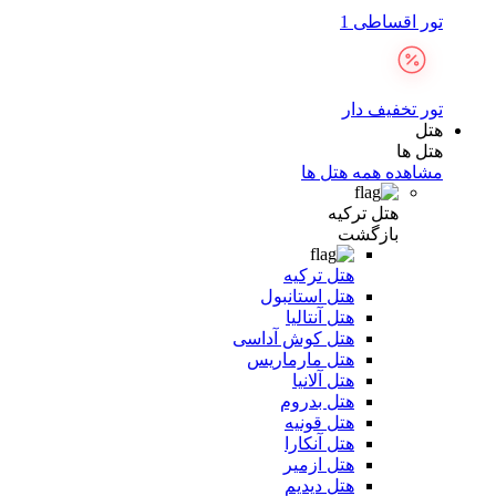
تور اقساطی 1
تور تخفیف دار
هتل
هتل ها
مشاهده همه هتل ها
هتل ترکیه
بازگشت
هتل ترکیه
هتل استانبول
هتل آنتالیا
هتل کوش آداسی
هتل مارماریس
هتل آلانیا
هتل بدروم
هتل قونیه
هتل آنکارا
هتل ازمیر
هتل دیدیم