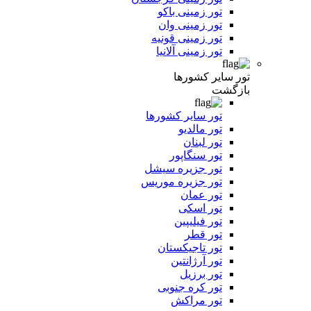
تور زمینی باکو
تور زمینی وان
تور زمینی قونیه
تور زمینی آلانیا
تور سایر کشورها
بازگشت
تور سایر کشورها
تور مالدیو
تور لبنان
تور سنگاپور
تور جزیره سیشل
تور جزیره موریس
تور عمان
تور اسکی
تور فیلیپین
تور قطر
تور تاجیکستان
تور آرژانتین
تور برزیل
تور کره جنوبی
تور مراکش