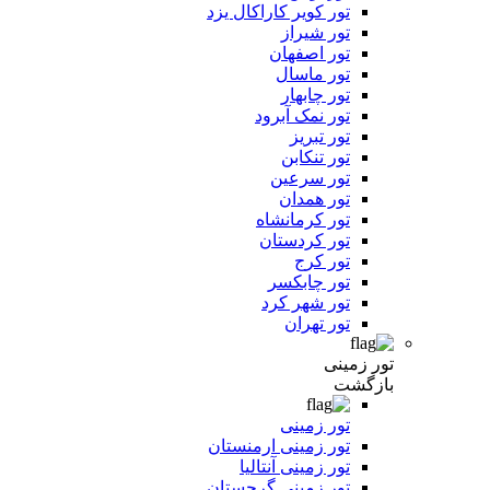
تور کویر کاراکال یزد
تور شیراز
تور اصفهان
تور ماسال
تور چابهار
تور نمک آبرود
تور تبریز
تور تنکابن
تور سرعین
تور همدان
تور کرمانشاه
تور کردستان
تور کرج
تور چابکسر
تور شهر کرد
تور تهران
تور زمینی
بازگشت
تور زمینی
تور زمینی ارمنستان
تور زمینی آنتالیا
تور زمینی گرجستان