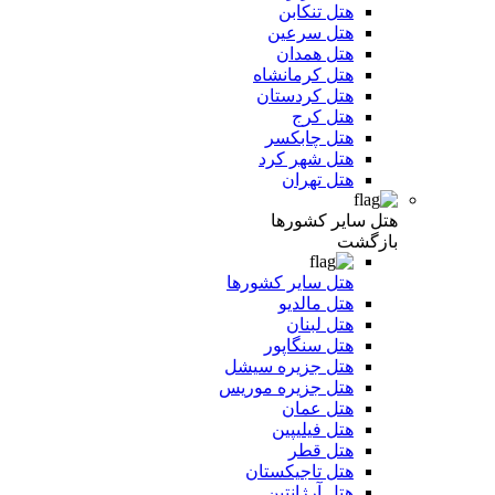
هتل تنکابن
هتل سرعین
هتل همدان
هتل کرمانشاه
هتل کردستان
هتل کرج
هتل چابکسر
هتل شهر کرد
هتل تهران
هتل سایر کشورها
بازگشت
هتل سایر کشورها
هتل مالدیو
هتل لبنان
هتل سنگاپور
هتل جزیره سیشل
هتل جزیره موریس
هتل عمان
هتل فیلیپین
هتل قطر
هتل تاجیکستان
هتل آرژانتین