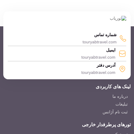
شماره تماس
touryabtravel.com
ایمیل
touryabtravel.com
آدرس دفتر
touryabtravel.com
لینک های کاربردی
درباره ما
تبلیغات
ثبت نام آژانس
تورهای پرطرفدار خارجی