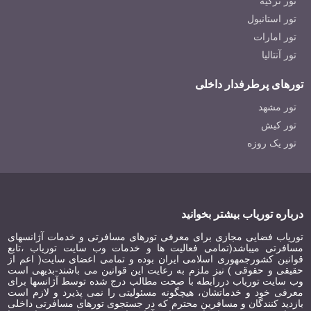
تور ترکیه
تور استانبول
تور امارات
تور آنتالیا
تورهای پرطرفدار داخلی
تور مشهد
تور کیش
تور یک روزه
درباره توریاب بیشتر بخوانید
توریاب فضایی مجازی برای معرفی تورهای مسافرتی و خدمات آژانسهای
مسافرتی میباشد(تمامی فعالیت ها و خدمات وب سایت توریاب ،تابع
قوانین کشورجمهوری اسلامی ایران بوده و تمامی اعضای سایت( اعم از
حقیقی و حقوقی ) نیز ملزم به رعایت این قوانین می باشند-بدیهی است
وب سایت توریاب دررابطه با صحت مطالب درج شده توسط آژانسها برای
معرفی خود و خدماتشان، هیچگونه مسئولیتی را نمی پذیرد و لازم است
بازدید کنندگان و مسافرین محترم که در جستجوی تورهای مسافرتی داخلی