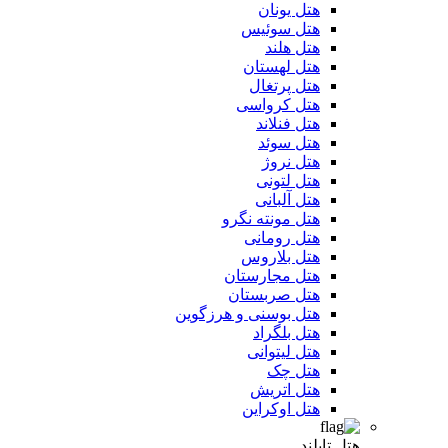
هتل یونان
هتل سوئیس
هتل هلند
هتل لهستان
هتل پرتغال
هتل کرواسی
هتل فنلاند
هتل سوئد
هتل نروژ
هتل لتونی
هتل آلبانی
هتل مونته نگرو
هتل رومانی
هتل بلاروس
هتل مجارستان
هتل صربستان
هتل بوسنی و هرزگوین
هتل بلگراد
هتل لیتوانی
هتل چک
هتل اتریش
هتل اوکراین
هتل تایلند