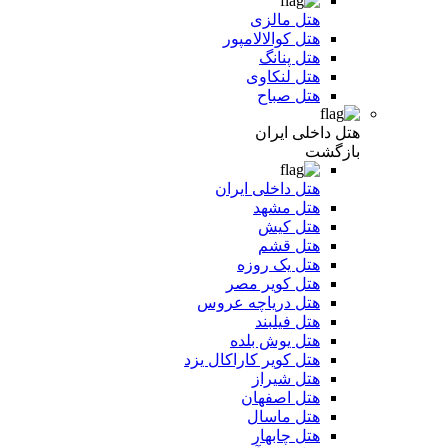
هتل مالزی
هتل کوالالامپور
هتل پنانگ
هتل لنکاوی
هتل صباح
هتل داخلی ایران
بازگشت
هتل داخلی ایران
هتل مشهد
هتل کیش
هتل قشم
هتل یک روزه
هتل کویر مصر
هتل دریاچه عروس
هتل فیلبند
هتل یوش بلده
هتل کویر کاراکال یزد
هتل شیراز
هتل اصفهان
هتل ماسال
هتل چابهار