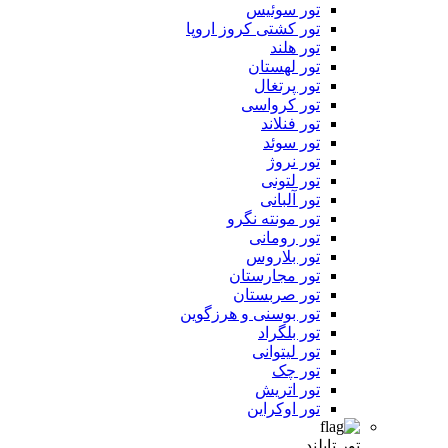
تور سوئیس
تور کشتی کروز اروپا
تور هلند
تور لهستان
تور پرتغال
تور کرواسی
تور فنلاند
تور سوئد
تور نروژ
تور لتونی
تور آلبانی
تور مونته نگرو
تور رومانی
تور بلاروس
تور مجارستان
تور صربستان
تور بوسنی و هرزگوین
تور بلگراد
تور لیتوانی
تور چک
تور اتریش
تور اوکراین
تور تایلند