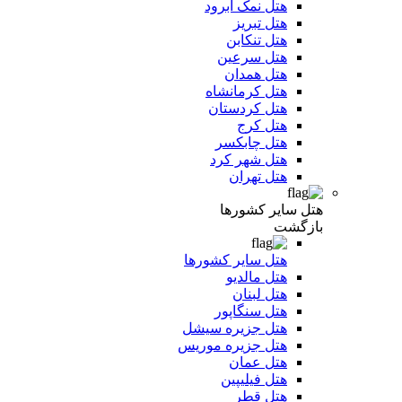
هتل نمک آبرود
هتل تبریز
هتل تنکابن
هتل سرعین
هتل همدان
هتل کرمانشاه
هتل کردستان
هتل کرج
هتل چابکسر
هتل شهر کرد
هتل تهران
هتل سایر کشورها
بازگشت
هتل سایر کشورها
هتل مالدیو
هتل لبنان
هتل سنگاپور
هتل جزیره سیشل
هتل جزیره موریس
هتل عمان
هتل فیلیپین
هتل قطر