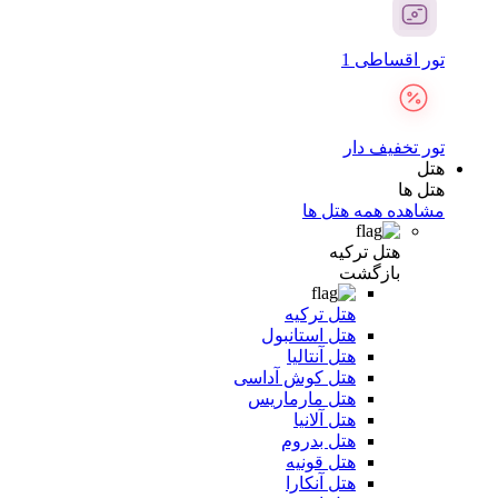
تور اقساطی 1
تور تخفیف دار
هتل
هتل ها
مشاهده همه هتل ها
هتل ترکیه
بازگشت
هتل ترکیه
هتل استانبول
هتل آنتالیا
هتل کوش آداسی
هتل مارماریس
هتل آلانیا
هتل بدروم
هتل قونیه
هتل آنکارا