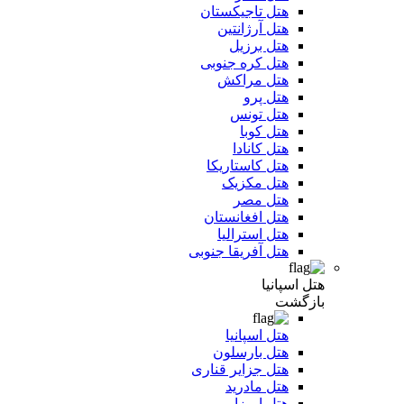
هتل تاجیکستان
هتل آرژانتین
هتل برزیل
هتل کره جنوبی
هتل مراکش
هتل پرو
هتل تونس
هتل کوبا
هتل کانادا
هتل کاستاریکا
هتل مکزیک
هتل مصر
هتل افغانستان
هتل استرالیا
هتل آفریقا جنوبی
هتل اسپانیا
بازگشت
هتل اسپانیا
هتل بارسلون
هتل جزایر قناری
هتل مادرید
هتل ایبیزا