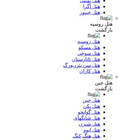
هتل بمبئی
هتل آگرا
هتل جیپور
هتل روسیه
بازگشت
هتل روسیه
هتل مسکو
هتل سوچی
هتل تاتارستان
هتل سن پترزبورگ
هتل کازان
هتل چین
بازگشت
هتل چین
هتل پکن
هتل گوانجو
هتل شانگهای
هتل شنزن
هتل ایوو
هتل هنگ کنگ