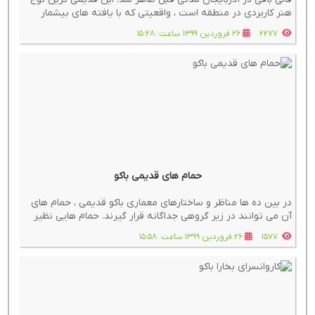
هنر کاربردی در منطقه است ، واقعیتی که با یافته های بیشمار
باستان شناسی از سراسر کشور به اثبات رسیده است.
2277
26 فروردین 1399 ساعت :15:28
حمام های قدیمی باکو
در بین ده ها مناظر و ساختارهای معماری باکو قدیمی ، حمام های
آن می توانند در زیر گروهی جداگانه قرار گیرند. حمام هایی نظیر
گادزی غیب ، آقا میکائیل ، کسوم بیک و حمام های معروف کاخ
1577
26 فروردین 1399 ساعت :15:58
شیروانشاه در آنجا فعالیت می کردند.