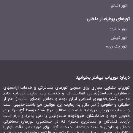
تور آنتالیا
تورهای پرطرفدار داخلی
تور مشهد
تور کیش
تور یک روزه
درباره توریاب بیشتر بخوانید
توریاب فضایی مجازی برای معرفی تورهای مسافرتی و خدمات آژانسهای
مسافرتی میباشد(تمامی فعالیت ها و خدمات وب سایت توریاب ،تابع
قوانین کشورجمهوری اسلامی ایران بوده و تمامی اعضای سایت( اعم از
حقیقی و حقوقی ) نیز ملزم به رعایت این قوانین می باشند-بدیهی است
وب سایت توریاب دررابطه با صحت مطالب درج شده توسط آژانسها برای
معرفی خود و خدماتشان، هیچگونه مسئولیتی را نمی پذیرد و لازم است
بازدید کنندگان و مسافرین محترم که در جستجوی تورهای مسافرتی
داخلی و خارجی هستند درانتخاب خدمات آژانسهای مورد نظر، دقت لازم را
بکارگیرند. همچنین قبل از انتخاب یک تور دقیقا توضیحات تور مورد نظر و