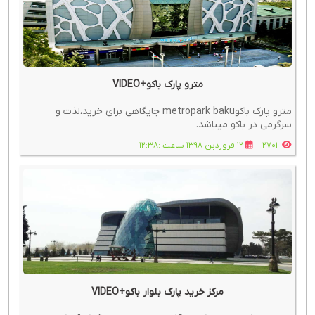
مترو پارک باکو+VIDEO
مترو پارک باکوmetropark baku جایگاهی برای خرید،لذت و
سرگرمی در باکو میباشد.
2701
12 فروردین 1398 ساعت :12:38
مرکز خرید پارک بلوار باکو+VIDEO