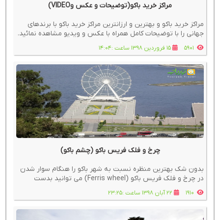
مراکز خرید باکو(توضیحات و عکس وVIDEO)
مراکز خرید باکو و بهترین و ارزانترین مراکز خرید باکو با برندهای
جهانی را با توضیحات کامل همراه با عکس و ویدیو مشاهده نمائید.
5901
15 فروردین 1398 ساعت :14:04
چرخ و فلک فریس باکو (چشم باکو)
بدون شک بهترین منظره نسبت به شهر باکو را هنگام سوار شدن
در چرخ و فلک فریس باکو (Ferris wheel) می توانید بدست
آورید.
1910
22 آبان 1398 ساعت :23:25