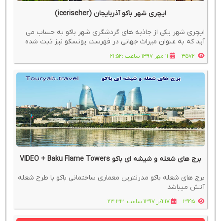
ایچری شهر باکو آذربایجان (iceriseher)
ایچری شهر یکی از جاذبه های گردشگری شهر باکو به حساب می
آید که به عنوان میراث جهانی در فهرست یونسکو نیز ثبت شده
است.
3572
11 مهر 1397 ساعت :21:52
برج های شعله و شیشه ای باکو VIDEO + Baku Flame Towers
برج های شعله باکو مدرنترین معماری ساختمانی باکو با طرح شعله
آتش میباشد
3995
17 آذر 1397 ساعت :23:33