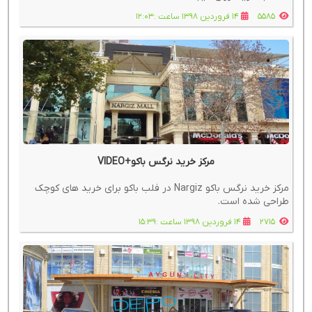
5585
14 فروردین 1398 ساعت :12:03
مرکز خرید نرگس باکو+VIDEO
مرکز خرید نرگس باکو Nargiz در فلب باکو برای خرید های کوچک
طراحی شده است.
2715
14 فروردین 1398 ساعت :15:39