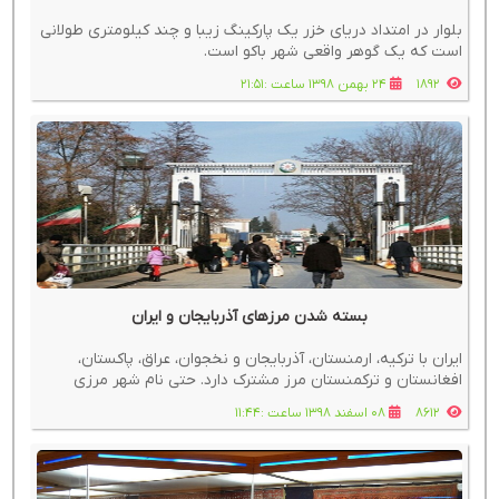
بلوار در امتداد دریای خزر یک پارکینگ زیبا و چند کیلومتری طولانی
است که یک گوهر واقعی شهر باکو است.
1892
24 بهمن 1398 ساعت :21:51
بسته شدن مرزهای آذربایجان و ایران
ایران با ترکیه، ارمنستان، آذربایجان و نخجوان، عراق، پاکستان،
افغانستان و ترکمنستان مرز مشترک دارد. حتی نام شهر مرزی
آستارا، در هر دو کشور یکسان است. نکته خوب در مورد این مرز
8612
08 اسفند 1398 ساعت :11:44
این است که شما به معنای واقعی کلمه هنگام سفر به آذربایجان
گویی از یک شهر به شهر د