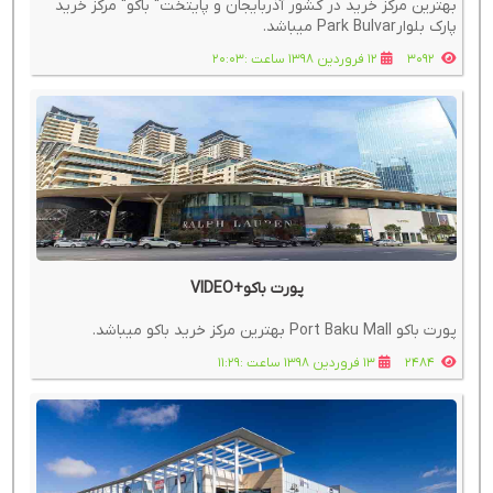
بهترین مرکز خرید در کشور آذربایجان و پایتخت" باکو" مرکز خرید
پارک بلوارPark Bulvar میباشد.
3092
12 فروردین 1398 ساعت :20:03
پورت باکو+VIDEO
پورت باکو Port Baku Mall بهترین مرکز خرید باکو میباشد.
2484
13 فروردین 1398 ساعت :11:29