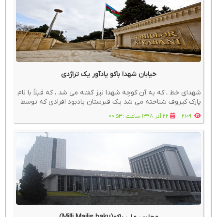
خیابان شهدا باکو یادآور یک تراژدی
شهدای خط ، که به آن کوچه شهدا نیز گفته می شد ، که قبلاً با نام
پارک کیروف شناخته می شد یک قبرستان یادبود افرادی که توسط
ارتش شوروی در جریان یک واقعه فاجعه بار ، معروف به قتل عام
2109
22 آذر 1398 ساعت :00:53
ژانویه ، کشته شد.