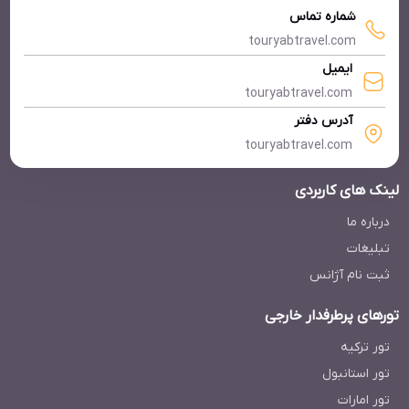
شماره تماس
touryabtravel.com
ایمیل
touryabtravel.com
آدرس دفتر
touryabtravel.com
لینک های کاربردی
درباره ما
تبلیغات
ثبت نام آژانس
تورهای پرطرفدار خارجی
تور ترکیه
تور استانبول
تور امارات