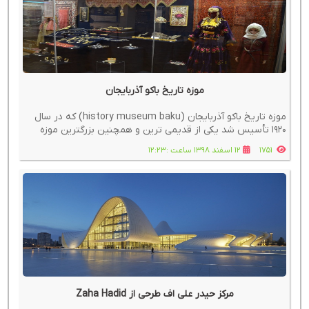
موزه تاریخ باکو آذربایجان
موزه تاریخ باکو آذربایجان (history museum baku) که در سال
1920 تأسیس شد یکی از قدیمی ترین و همچنین بزرگترین موزه
های واقع در آذربایجان است.
1751
12 اسفند 1398 ساعت :12:23
مرکز حیدر علی اف طرحی از Zaha Hadid