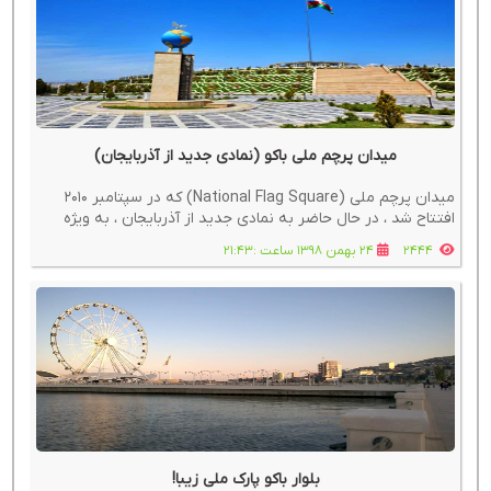
میدان پرچم ملی باکو (نمادی جدید از آذربایجان)
میدان پرچم ملی (National Flag Square) که در سپتامبر 2010
افتتاح شد ، در حال حاضر به نمادی جدید از آذربایجان ، به ویژه
باکو تبدیل شده است.
2444
24 بهمن 1398 ساعت :21:43
بلوار باکو پارک ملی زیبا!