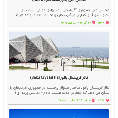
مجلس ملی باکو(Milli Majlis baku)
مجلس ملی جمهوری آذربایجان یک نهادی دولتی است برای
تصویب و قانونگذاری در آذربایجان و ۱۲۵ نماینده دارد که هر 5
سال انتخاب میشوند و جالب است بدانید مجلس هر سال فقط 2
1396
22 آذر 1398 ساعت :12:00
بار در پاییز و بهار تشکیل جلسه می‌دهد
تالار کریستال باکو(Baku Crystal Hall)
تالار کریستال باکو ، ساختار مدولار برجسته در جمهوری آذربایجان را
نشان می دهد که فقط در مدت هشت ماه (+ نمایش پرده ای)
طراحی و تکمیل شده است.
2471
25 آذر 1398 ساعت :22:58