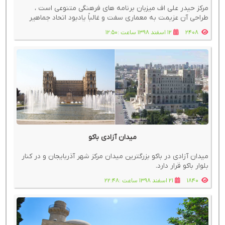
مرکز حیدر علی اف میزبان برنامه های فرهنگی متنوعی است ،
طراحی آن عزیمت به معماری سفت و غالباً یادبود اتحاد جماهیر
شوروی سابق است که در باکو بسیار رایج است
2408
12 اسفند 1398 ساعت :12:50
میدان آزادی باکو
میدان آزادی در باکو بزرگترین میدان مرکز شهر آذربایجان و در کنار
بلوار باکو قرار دارد.
1840
21 اسفند 1398 ساعت :22:48