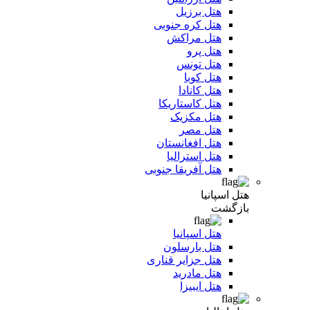
هتل برزیل
هتل کره جنوبی
هتل مراکش
هتل پرو
هتل تونس
هتل کوبا
هتل کانادا
هتل کاستاریکا
هتل مکزیک
هتل مصر
هتل افغانستان
هتل استرالیا
هتل آفریقا جنوبی
هتل اسپانیا
بازگشت
هتل اسپانیا
هتل بارسلون
هتل جزایر قناری
هتل مادرید
هتل ایبیزا