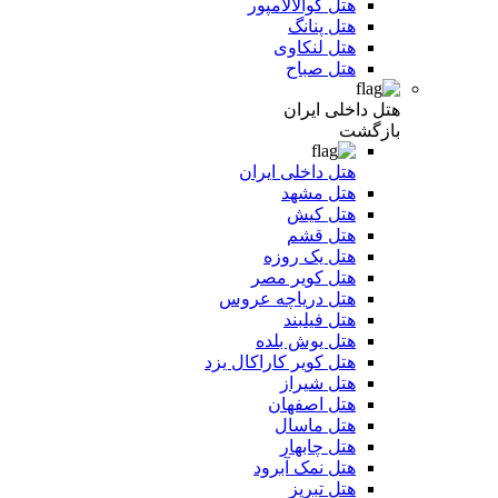
هتل کوالالامپور
هتل پنانگ
هتل لنکاوی
هتل صباح
هتل داخلی ایران
بازگشت
هتل داخلی ایران
هتل مشهد
هتل کیش
هتل قشم
هتل یک روزه
هتل کویر مصر
هتل دریاچه عروس
هتل فیلبند
هتل یوش بلده
هتل کویر کاراکال یزد
هتل شیراز
هتل اصفهان
هتل ماسال
هتل چابهار
هتل نمک آبرود
هتل تبریز