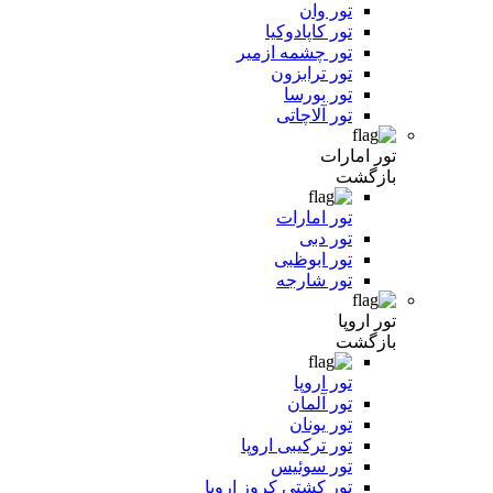
تور وان
تور کاپادوکیا
تور چشمه ازمیر
تور ترابزون
تور بورسا
تور آلاچاتی
تور امارات
بازگشت
تور امارات
تور دبی
تور ابوظبی
تور شارجه
تور اروپا
بازگشت
تور اروپا
تور آلمان
تور یونان
تور ترکیبی اروپا
تور سوئیس
تور کشتی کروز اروپا