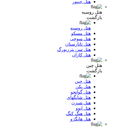
هتل جیپور
هتل روسیه
بازگشت
هتل روسیه
هتل مسکو
هتل سوچی
هتل تاتارستان
هتل سن پترزبورگ
هتل کازان
هتل چین
بازگشت
هتل چین
هتل پکن
هتل گوانجو
هتل شانگهای
هتل شنزن
هتل ایوو
هتل هنگ کنگ
هتل هانگژو