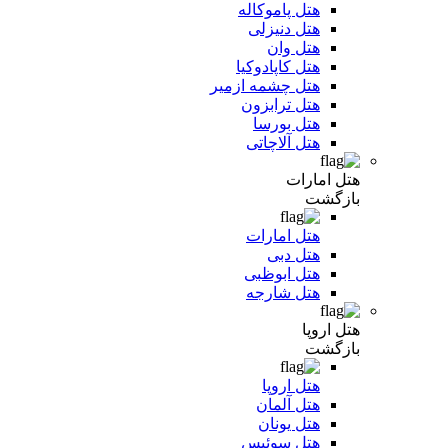
هتل پاموکاله
هتل دنیزلی
هتل وان
هتل کاپادوکیا
هتل چشمه ازمیر
هتل ترابزون
هتل بورسا
هتل آلاچاتی
هتل امارات
بازگشت
هتل امارات
هتل دبی
هتل ابوظبی
هتل شارجه
هتل اروپا
بازگشت
هتل اروپا
هتل آلمان
هتل یونان
هتل سوئیس