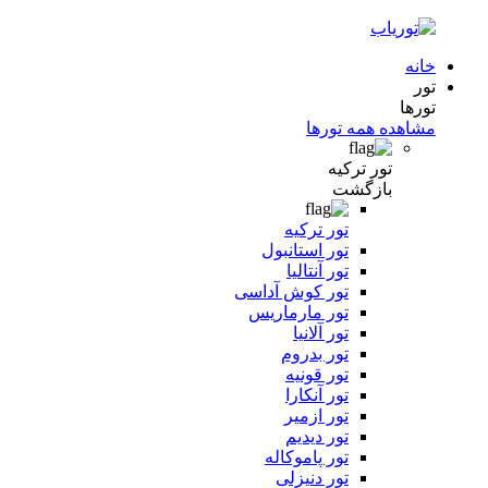
خانه
تور
تورها
مشاهده همه تورها
تور ترکیه
بازگشت
تور ترکیه
تور استانبول
تور آنتالیا
تور کوش آداسی
تور مارماریس
تور آلانیا
تور بدروم
تور قونیه
تور آنکارا
تور ازمیر
تور دیدیم
تور پاموکاله
تور دنیزلی