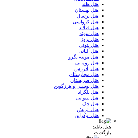
هتل هلند
هتل لهستان
هتل پرتغال
هتل کرواسی
هتل فنلاند
هتل سوئد
هتل نروژ
هتل لتونی
هتل آلبانی
هتل مونته نگرو
هتل رومانی
هتل بلاروس
هتل مجارستان
هتل صربستان
هتل بوسنی و هرزگوین
هتل بلگراد
هتل لیتوانی
هتل چک
هتل اتریش
هتل اوکراین
هتل تایلند
بازگشت