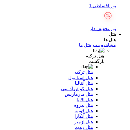
تور اقساطی 1
تور تخفیف دار
هتل
هتل ها
مشاهده همه هتل ها
هتل ترکیه
بازگشت
هتل ترکیه
هتل استانبول
هتل آنتالیا
هتل کوش آداسی
هتل مارماریس
هتل آلانیا
هتل بدروم
هتل قونیه
هتل آنکارا
هتل ازمیر
هتل دیدیم