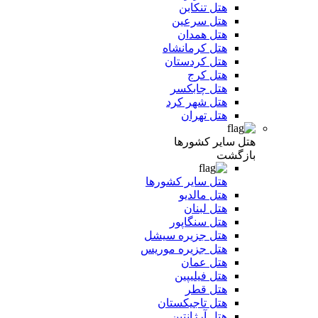
هتل تنکابن
هتل سرعین
هتل همدان
هتل کرمانشاه
هتل کردستان
هتل کرج
هتل چابکسر
هتل شهر کرد
هتل تهران
هتل سایر کشورها
بازگشت
هتل سایر کشورها
هتل مالدیو
هتل لبنان
هتل سنگاپور
هتل جزیره سیشل
هتل جزیره موریس
هتل عمان
هتل فیلیپین
هتل قطر
هتل تاجیکستان
هتل آرژانتین