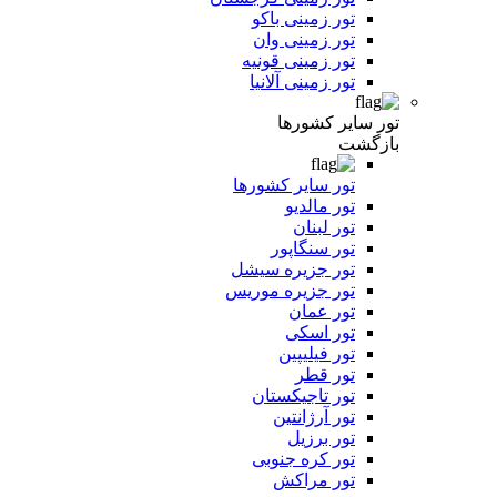
تور زمینی باکو
تور زمینی وان
تور زمینی قونیه
تور زمینی آلانیا
تور سایر کشورها
بازگشت
تور سایر کشورها
تور مالدیو
تور لبنان
تور سنگاپور
تور جزیره سیشل
تور جزیره موریس
تور عمان
تور اسکی
تور فیلیپین
تور قطر
تور تاجیکستان
تور آرژانتین
تور برزیل
تور کره جنوبی
تور مراکش