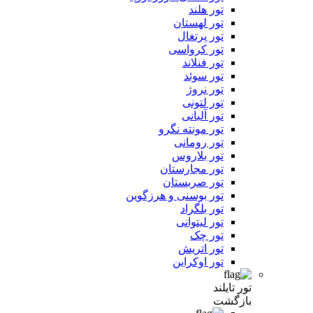
تور هلند
تور لهستان
تور پرتغال
تور کرواسی
تور فنلاند
تور سوئد
تور نروژ
تور لتونی
تور آلبانی
تور مونته نگرو
تور رومانی
تور بلاروس
تور مجارستان
تور صربستان
تور بوسنی و هرزگوین
تور بلگراد
تور لیتوانی
تور چک
تور اتریش
تور اوکراین
تور تایلند
بازگشت