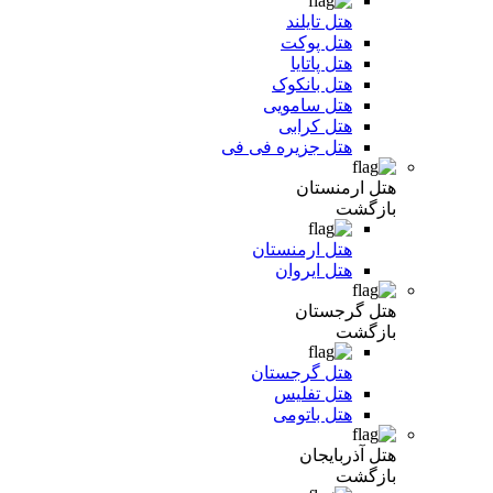
هتل تایلند
هتل پوکت
هتل پاتایا
هتل بانکوک
هتل سامویی
هتل کرابی
هتل جزیره فی فی
هتل ارمنستان
بازگشت
هتل ارمنستان
هتل ایروان
هتل گرجستان
بازگشت
هتل گرجستان
هتل تفلیس
هتل باتومی
هتل آذربایجان
بازگشت