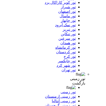
تور کویر کاراکال یزد
تور شیراز
تور اصفهان
تور ماسال
تور چابهار
تور نمک آبرود
تور تبریز
تور تنکابن
تور سرعین
تور همدان
تور کرمانشاه
تور کردستان
تور کرج
تور چابکسر
تور شهر کرد
تور تهران
تور زمینی
بازگشت
تور زمینی
تور زمینی ارمنستان
تور زمینی آنتالیا
تور زمینی گرجستان