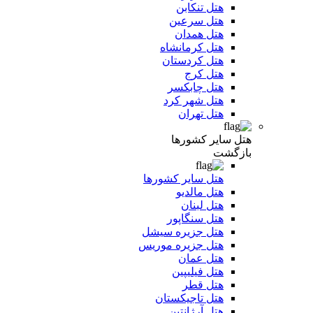
هتل تنکابن
هتل سرعین
هتل همدان
هتل کرمانشاه
هتل کردستان
هتل کرج
هتل چابکسر
هتل شهر کرد
هتل تهران
هتل سایر کشورها
بازگشت
هتل سایر کشورها
هتل مالدیو
هتل لبنان
هتل سنگاپور
هتل جزیره سیشل
هتل جزیره موریس
هتل عمان
هتل فیلیپین
هتل قطر
هتل تاجیکستان
هتل آرژانتین