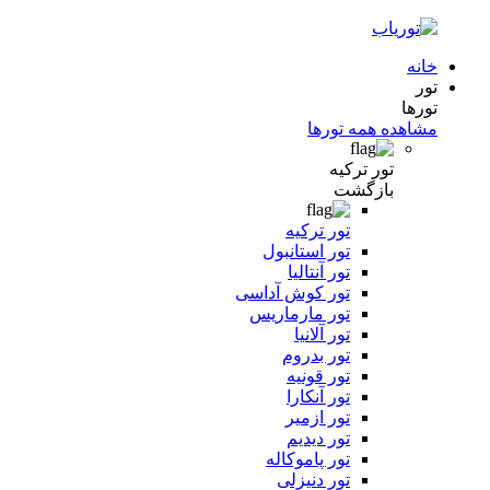
خانه
تور
تورها
مشاهده همه تورها
تور ترکیه
بازگشت
تور ترکیه
تور استانبول
تور آنتالیا
تور کوش آداسی
تور مارماریس
تور آلانیا
تور بدروم
تور قونیه
تور آنکارا
تور ازمیر
تور دیدیم
تور پاموکاله
تور دنیزلی