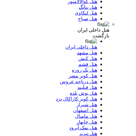
هتل کوالالامپور
هتل پنانگ
هتل لنکاوی
هتل صباح
هتل داخلی ایران
بازگشت
هتل داخلی ایران
هتل مشهد
هتل کیش
هتل قشم
هتل یک روزه
هتل کویر مصر
هتل دریاچه عروس
هتل فیلبند
هتل یوش بلده
هتل کویر کاراکال یزد
هتل شیراز
هتل اصفهان
هتل ماسال
هتل چابهار
هتل نمک آبرود
هتل تبریز