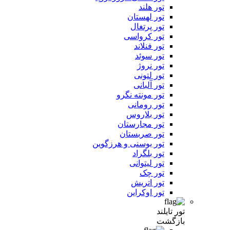
تور هلند
تور لهستان
تور پرتغال
تور کرواسی
تور فنلاند
تور سوئد
تور نروژ
تور لتونی
تور آلبانی
تور مونته نگرو
تور رومانی
تور بلاروس
تور مجارستان
تور صربستان
تور بوسنی و هرزگوین
تور بلگراد
تور لیتوانی
تور چک
تور اتریش
تور اوکراین
تور تایلند
بازگشت