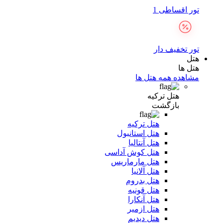
تور اقساطی 1
تور تخفیف دار
هتل
هتل ها
مشاهده همه هتل ها
هتل ترکیه
بازگشت
هتل ترکیه
هتل استانبول
هتل آنتالیا
هتل کوش آداسی
هتل مارماریس
هتل آلانیا
هتل بدروم
هتل قونیه
هتل آنکارا
هتل ازمیر
هتل دیدیم