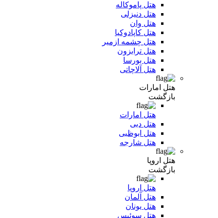
هتل پاموکاله
هتل دنیزلی
هتل وان
هتل کاپادوکیا
هتل چشمه ازمیر
هتل ترابزون
هتل بورسا
هتل آلاچاتی
هتل امارات
بازگشت
هتل امارات
هتل دبی
هتل ابوظبی
هتل شارجه
هتل اروپا
بازگشت
هتل اروپا
هتل آلمان
هتل یونان
هتل سوئیس