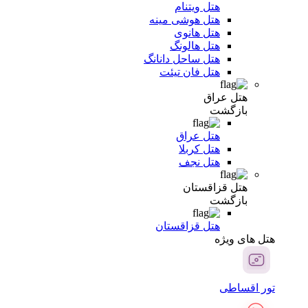
هتل ویتنام
هتل هوشی مینه
هتل هانوی
هتل هالونگ
هتل ساحل دانانگ
هتل فان تیئت
هتل عراق
بازگشت
هتل عراق
هتل کربلا
هتل نجف
هتل قزاقستان
بازگشت
هتل قزاقستان
هتل های ویژه
تور اقساطی