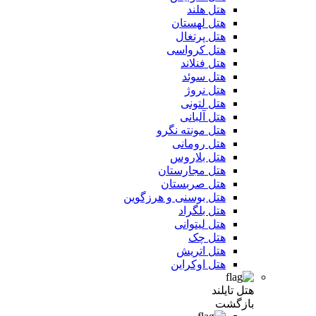
هتل هلند
هتل لهستان
هتل پرتغال
هتل کرواسی
هتل فنلاند
هتل سوئد
هتل نروژ
هتل لتونی
هتل آلبانی
هتل مونته نگرو
هتل رومانی
هتل بلاروس
هتل مجارستان
هتل صربستان
هتل بوسنی و هرزگوین
هتل بلگراد
هتل لیتوانی
هتل چک
هتل اتریش
هتل اوکراین
هتل تایلند
بازگشت