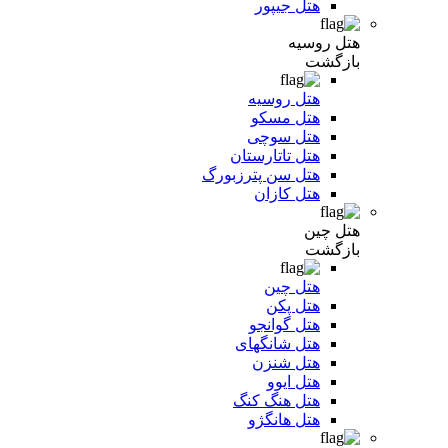
هتل جیپور
هتل روسیه
بازگشت
هتل روسیه
هتل مسکو
هتل سوچی
هتل تاتارستان
هتل سن پترزبورگ
هتل کازان
هتل چین
بازگشت
هتل چین
هتل پکن
هتل گوانجو
هتل شانگهای
هتل شنزن
هتل ایوو
هتل هنگ کنگ
هتل هانگژو