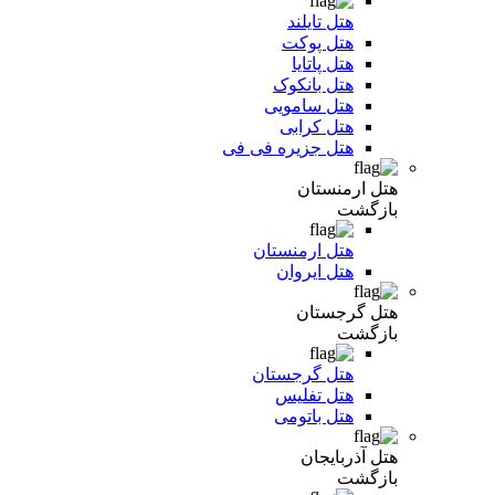
هتل تایلند
هتل پوکت
هتل پاتایا
هتل بانکوک
هتل سامویی
هتل کرابی
هتل جزیره فی فی
هتل ارمنستان
بازگشت
هتل ارمنستان
هتل ایروان
هتل گرجستان
بازگشت
هتل گرجستان
هتل تفلیس
هتل باتومی
هتل آذربایجان
بازگشت