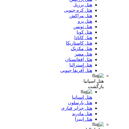
هتل برزیل
هتل کره جنوبی
هتل مراکش
هتل پرو
هتل تونس
هتل کوبا
هتل کانادا
هتل کاستاریکا
هتل مکزیک
هتل مصر
هتل افغانستان
هتل استرالیا
هتل آفریقا جنوبی
هتل اسپانیا
بازگشت
هتل اسپانیا
هتل بارسلون
هتل جزایر قناری
هتل مادرید
هتل ایبیزا