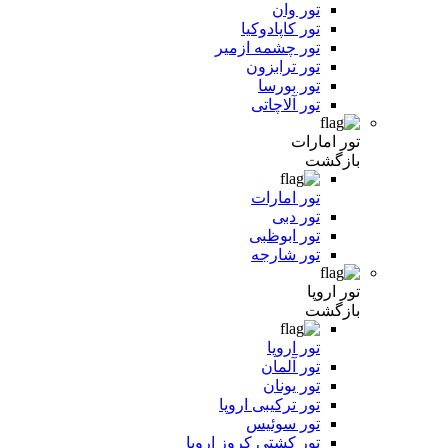
تور وان
تور کاپادوکیا
تور چشمه ازمیر
تور ترابزون
تور بورسا
تور آلاچاتی
تور امارات
بازگشت
تور امارات
تور دبی
تور ابوظبی
تور شارجه
تور اروپا
بازگشت
تور اروپا
تور آلمان
تور یونان
تور ترکیبی اروپا
تور سوئیس
تور کشتی کروز اروپا