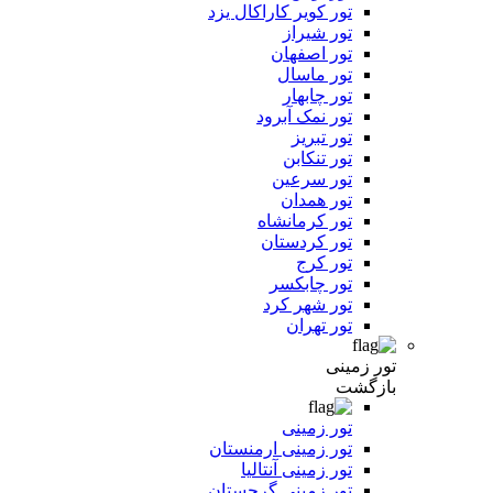
تور کویر کاراکال یزد
تور شیراز
تور اصفهان
تور ماسال
تور چابهار
تور نمک آبرود
تور تبریز
تور تنکابن
تور سرعین
تور همدان
تور کرمانشاه
تور کردستان
تور کرج
تور چابکسر
تور شهر کرد
تور تهران
تور زمینی
بازگشت
تور زمینی
تور زمینی ارمنستان
تور زمینی آنتالیا
تور زمینی گرجستان