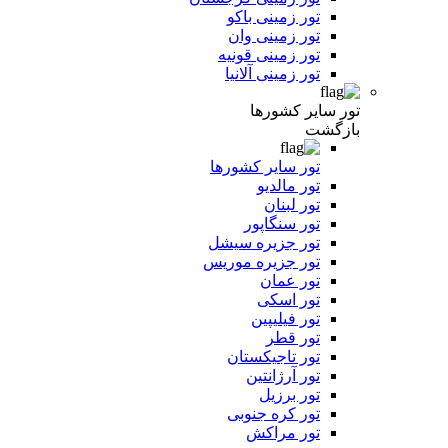
تور زمینی باکو
تور زمینی وان
تور زمینی قونیه
تور زمینی آلانیا
تور سایر کشورها
بازگشت
تور سایر کشورها
تور مالدیو
تور لبنان
تور سنگاپور
تور جزیره سیشل
تور جزیره موریس
تور عمان
تور اسکی
تور فیلیپین
تور قطر
تور تاجیکستان
تور آرژانتین
تور برزیل
تور کره جنوبی
تور مراکش