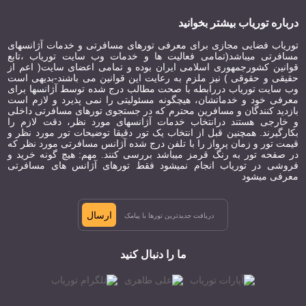
درباره توریاب بیشتر بخوانید
توریاب فضایی مجازی برای معرفی تورهای مسافرتی و خدمات آژانسهای
مسافرتی میباشد(تمامی فعالیت ها و خدمات وب سایت توریاب ،تابع
قوانین کشورجمهوری اسلامی ایران بوده و تمامی اعضای سایت( اعم از
حقیقی و حقوقی ) نیز ملزم به رعایت این قوانین می باشند-بدیهی است
وب سایت توریاب دررابطه با صحت مطالب درج شده توسط آژانسها برای
معرفی خود و خدماتشان، هیچگونه مسئولیتی را نمی پذیرد و لازم است
بازدید کنندگان و مسافرین محترم که در جستجوی تورهای مسافرتی داخلی
و خارجی هستند درانتخاب خدمات آژانسهای مورد نظر، دقت لازم را
بکارگیرند. همچنین قبل از انتخاب یک تور دقیقا توضیحات تور مورد نظر و
قیمت تور و زمان پرواز را با تلفن درج شده آژانس مسافرتی مورد نظر که
در صفحه تور به رنگ قرمز میباشد بررسی کنند. مهم: هیچ گونه خرید و
فروشی در توریاب انجام نمیشود فقط تورهای آژانس های مسافرتی
معرفی میشود
ارسال
ما را دنبال کنید