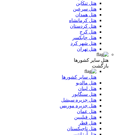
هتل تنکابن
هتل سرعین
هتل همدان
هتل کرمانشاه
هتل کردستان
هتل کرج
هتل چابکسر
هتل شهر کرد
هتل تهران
هتل سایر کشورها
بازگشت
هتل سایر کشورها
هتل مالدیو
هتل لبنان
هتل سنگاپور
هتل جزیره سیشل
هتل جزیره موریس
هتل عمان
هتل فیلیپین
هتل قطر
هتل تاجیکستان
هتل آرژانتین