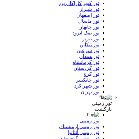
تور کویر کاراکال یزد
تور شیراز
تور اصفهان
تور ماسال
تور چابهار
تور نمک آبرود
تور تبریز
تور تنکابن
تور سرعین
تور همدان
تور کرمانشاه
تور کردستان
تور کرج
تور چابکسر
تور شهر کرد
تور تهران
تور زمینی
بازگشت
تور زمینی
تور زمینی ارمنستان
تور زمینی آنتالیا
تور زمینی گرجستان