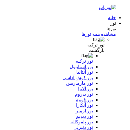
خانه
تور
تورها
مشاهده همه تورها
تور ترکیه
بازگشت
تور ترکیه
تور استانبول
تور آنتالیا
تور کوش آداسی
تور مارماریس
تور آلانیا
تور بدروم
تور قونیه
تور آنکارا
تور ازمیر
تور دیدیم
تور پاموکاله
تور دنیزلی