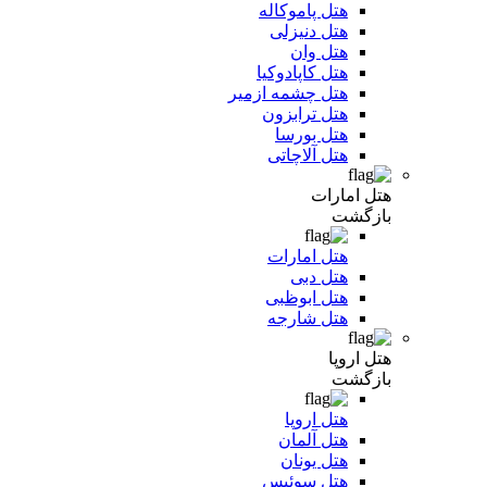
هتل پاموکاله
هتل دنیزلی
هتل وان
هتل کاپادوکیا
هتل چشمه ازمیر
هتل ترابزون
هتل بورسا
هتل آلاچاتی
هتل امارات
بازگشت
هتل امارات
هتل دبی
هتل ابوظبی
هتل شارجه
هتل اروپا
بازگشت
هتل اروپا
هتل آلمان
هتل یونان
هتل سوئیس