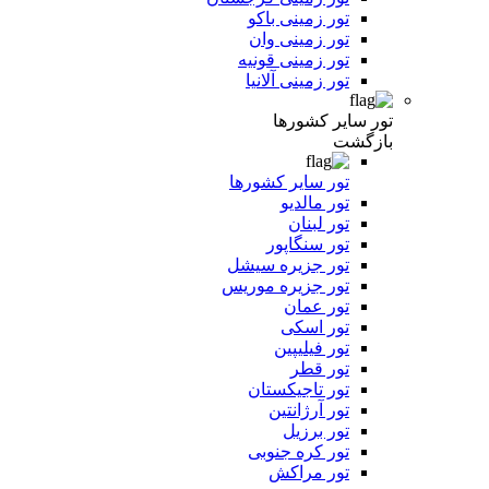
تور زمینی باکو
تور زمینی وان
تور زمینی قونیه
تور زمینی آلانیا
تور سایر کشورها
بازگشت
تور سایر کشورها
تور مالدیو
تور لبنان
تور سنگاپور
تور جزیره سیشل
تور جزیره موریس
تور عمان
تور اسکی
تور فیلیپین
تور قطر
تور تاجیکستان
تور آرژانتین
تور برزیل
تور کره جنوبی
تور مراکش