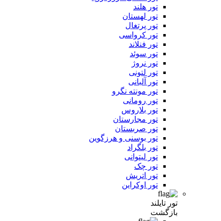
تور هلند
تور لهستان
تور پرتغال
تور کرواسی
تور فنلاند
تور سوئد
تور نروژ
تور لتونی
تور آلبانی
تور مونته نگرو
تور رومانی
تور بلاروس
تور مجارستان
تور صربستان
تور بوسنی و هرزگوین
تور بلگراد
تور لیتوانی
تور چک
تور اتریش
تور اوکراین
تور تایلند
بازگشت