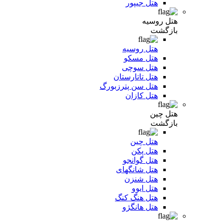
هتل جیپور
هتل روسیه
بازگشت
هتل روسیه
هتل مسکو
هتل سوچی
هتل تاتارستان
هتل سن پترزبورگ
هتل کازان
هتل چین
بازگشت
هتل چین
هتل پکن
هتل گوانجو
هتل شانگهای
هتل شنزن
هتل ایوو
هتل هنگ کنگ
هتل هانگژو