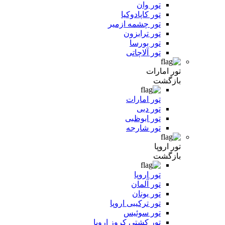
تور وان
تور کاپادوکیا
تور چشمه ازمیر
تور ترابزون
تور بورسا
تور آلاچاتی
تور امارات
بازگشت
تور امارات
تور دبی
تور ابوظبی
تور شارجه
تور اروپا
بازگشت
تور اروپا
تور آلمان
تور یونان
تور ترکیبی اروپا
تور سوئیس
تور کشتی کروز اروپا