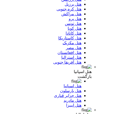
هتل برزیل
هتل کره جنوبی
هتل مراکش
هتل پرو
هتل تونس
هتل کوبا
هتل کانادا
هتل کاستاریکا
هتل مکزیک
هتل مصر
هتل افغانستان
هتل استرالیا
هتل آفریقا جنوبی
هتل اسپانیا
بازگشت
هتل اسپانیا
هتل بارسلون
هتل جزایر قناری
هتل مادرید
هتل ایبیزا