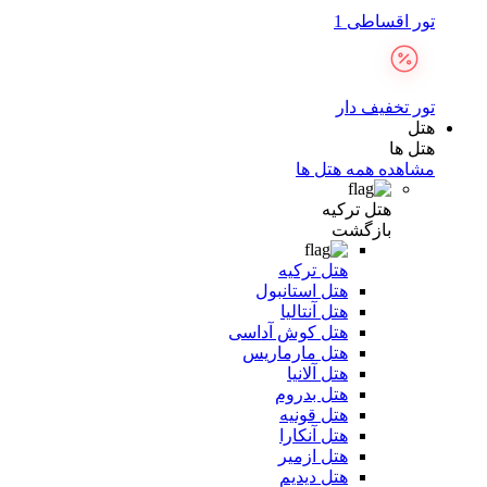
تور اقساطی 1
تور تخفیف دار
هتل
هتل ها
مشاهده همه هتل ها
هتل ترکیه
بازگشت
هتل ترکیه
هتل استانبول
هتل آنتالیا
هتل کوش آداسی
هتل مارماریس
هتل آلانیا
هتل بدروم
هتل قونیه
هتل آنکارا
هتل ازمیر
هتل دیدیم