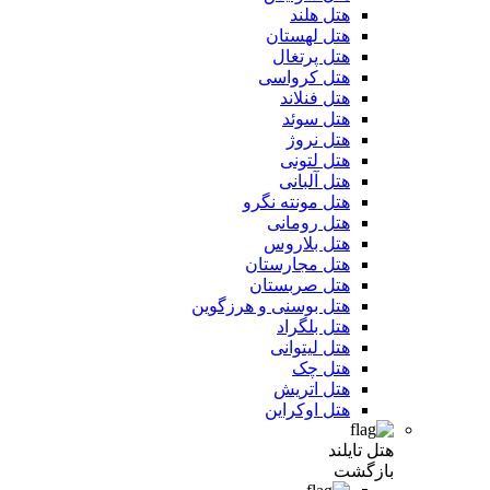
هتل هلند
هتل لهستان
هتل پرتغال
هتل کرواسی
هتل فنلاند
هتل سوئد
هتل نروژ
هتل لتونی
هتل آلبانی
هتل مونته نگرو
هتل رومانی
هتل بلاروس
هتل مجارستان
هتل صربستان
هتل بوسنی و هرزگوین
هتل بلگراد
هتل لیتوانی
هتل چک
هتل اتریش
هتل اوکراین
هتل تایلند
بازگشت