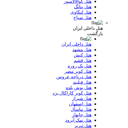
هتل کوالالامپور
هتل پنانگ
هتل لنکاوی
هتل صباح
هتل داخلی ایران
بازگشت
هتل داخلی ایران
هتل مشهد
هتل کیش
هتل قشم
هتل یک روزه
هتل کویر مصر
هتل دریاچه عروس
هتل فیلبند
هتل یوش بلده
هتل کویر کاراکال یزد
هتل شیراز
هتل اصفهان
هتل ماسال
هتل چابهار
هتل نمک آبرود
هتل تبریز