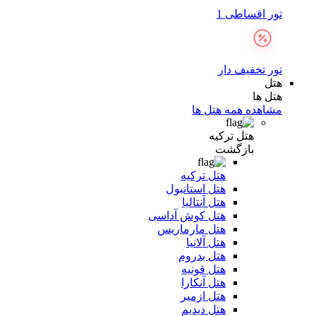
تور اقساطی 1
تور تخفیف دار
هتل
هتل ها
مشاهده همه هتل ها
هتل ترکیه
بازگشت
هتل ترکیه
هتل استانبول
هتل آنتالیا
هتل کوش آداسی
هتل مارماریس
هتل آلانیا
هتل بدروم
هتل قونیه
هتل آنکارا
هتل ازمیر
هتل دیدیم