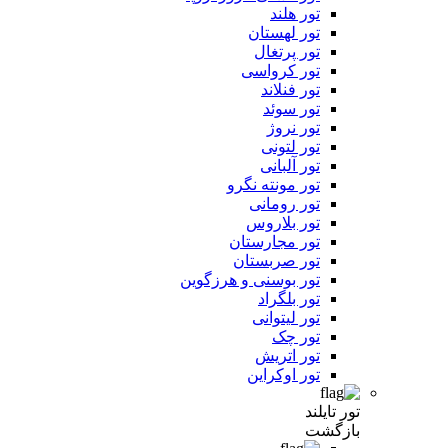
تور هلند
تور لهستان
تور پرتغال
تور کرواسی
تور فنلاند
تور سوئد
تور نروژ
تور لتونی
تور آلبانی
تور مونته نگرو
تور رومانی
تور بلاروس
تور مجارستان
تور صربستان
تور بوسنی و هرزگوین
تور بلگراد
تور لیتوانی
تور چک
تور اتریش
تور اوکراین
تور تایلند
بازگشت