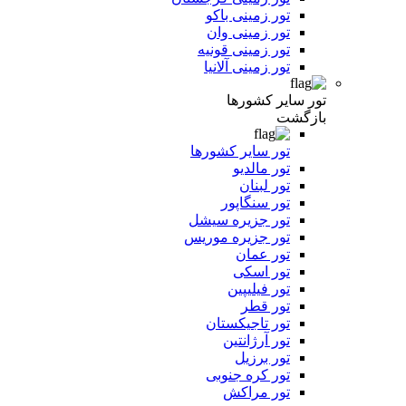
تور زمینی باکو
تور زمینی وان
تور زمینی قونیه
تور زمینی آلانیا
تور سایر کشورها
بازگشت
تور سایر کشورها
تور مالدیو
تور لبنان
تور سنگاپور
تور جزیره سیشل
تور جزیره موریس
تور عمان
تور اسکی
تور فیلیپین
تور قطر
تور تاجیکستان
تور آرژانتین
تور برزیل
تور کره جنوبی
تور مراکش