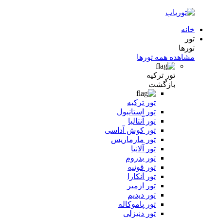
خانه
تور
تورها
مشاهده همه تورها
تور ترکیه
بازگشت
تور ترکیه
تور استانبول
تور آنتالیا
تور کوش آداسی
تور مارماریس
تور آلانیا
تور بدروم
تور قونیه
تور آنکارا
تور ازمیر
تور دیدیم
تور پاموکاله
تور دنیزلی