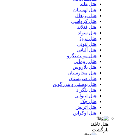
هتل هلند
هتل لهستان
هتل پرتغال
هتل کرواسی
هتل فنلاند
هتل سوئد
هتل نروژ
هتل لتونی
هتل آلبانی
هتل مونته نگرو
هتل رومانی
هتل بلاروس
هتل مجارستان
هتل صربستان
هتل بوسنی و هرزگوین
هتل بلگراد
هتل لیتوانی
هتل چک
هتل اتریش
هتل اوکراین
هتل تایلند
بازگشت