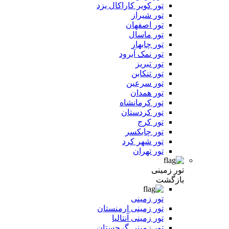
تور کویر کاراکال یزد
تور شیراز
تور اصفهان
تور ماسال
تور چابهار
تور نمک آبرود
تور تبریز
تور تنکابن
تور سرعین
تور همدان
تور کرمانشاه
تور کردستان
تور کرج
تور چابکسر
تور شهر کرد
تور تهران
تور زمینی
بازگشت
تور زمینی
تور زمینی ارمنستان
تور زمینی آنتالیا
تور زمینی گرجستان