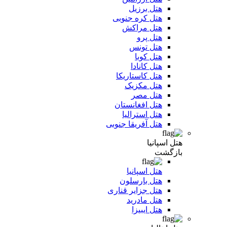
هتل برزیل
هتل کره جنوبی
هتل مراکش
هتل پرو
هتل تونس
هتل کوبا
هتل کانادا
هتل کاستاریکا
هتل مکزیک
هتل مصر
هتل افغانستان
هتل استرالیا
هتل آفریقا جنوبی
هتل اسپانیا
بازگشت
هتل اسپانیا
هتل بارسلون
هتل جزایر قناری
هتل مادرید
هتل ایبیزا