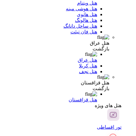
هتل ویتنام
هتل هوشی مینه
هتل هانوی
هتل هالونگ
هتل ساحل دانانگ
هتل فان تیئت
هتل عراق
بازگشت
هتل عراق
هتل کربلا
هتل نجف
هتل قزاقستان
بازگشت
هتل قزاقستان
هتل های ویژه
تور اقساطی