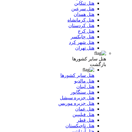
هتل تنکابن
هتل سرعین
هتل همدان
هتل کرمانشاه
هتل کردستان
هتل کرج
هتل چابکسر
هتل شهر کرد
هتل تهران
هتل سایر کشورها
بازگشت
هتل سایر کشورها
هتل مالدیو
هتل لبنان
هتل سنگاپور
هتل جزیره سیشل
هتل جزیره موریس
هتل عمان
هتل فیلیپین
هتل قطر
هتل تاجیکستان
هتل آرژانتین