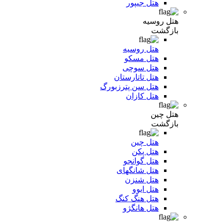
هتل جیپور
هتل روسیه
بازگشت
هتل روسیه
هتل مسکو
هتل سوچی
هتل تاتارستان
هتل سن پترزبورگ
هتل کازان
هتل چین
بازگشت
هتل چین
هتل پکن
هتل گوانجو
هتل شانگهای
هتل شنزن
هتل ایوو
هتل هنگ کنگ
هتل هانگژو