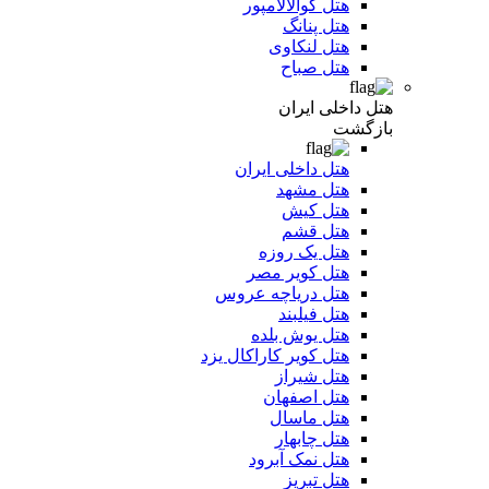
هتل کوالالامپور
هتل پنانگ
هتل لنکاوی
هتل صباح
هتل داخلی ایران
بازگشت
هتل داخلی ایران
هتل مشهد
هتل کیش
هتل قشم
هتل یک روزه
هتل کویر مصر
هتل دریاچه عروس
هتل فیلبند
هتل یوش بلده
هتل کویر کاراکال یزد
هتل شیراز
هتل اصفهان
هتل ماسال
هتل چابهار
هتل نمک آبرود
هتل تبریز