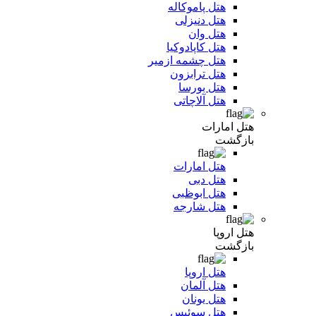
هتل پاموکاله
هتل دنیزلی
هتل وان
هتل کاپادوکیا
هتل چشمه ازمیر
هتل ترابزون
هتل بورسا
هتل آلاچاتی
هتل امارات
بازگشت
هتل امارات
هتل دبی
هتل ابوظبی
هتل شارجه
هتل اروپا
بازگشت
هتل اروپا
هتل آلمان
هتل یونان
هتل سوئیس