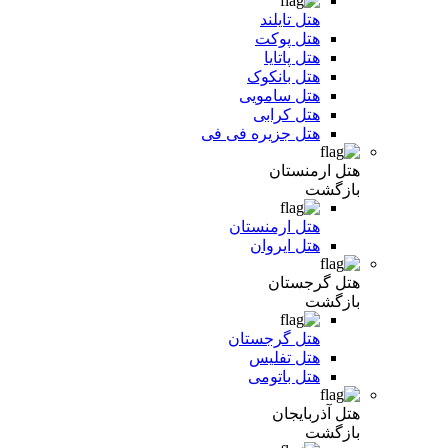
هتل تایلند
هتل پوکت
هتل پاتایا
هتل بانکوک
هتل سامویی
هتل کرابی
هتل جزیره فی فی
هتل ارمنستان
بازگشت
هتل ارمنستان
هتل ایروان
هتل گرجستان
بازگشت
هتل گرجستان
هتل تفلیس
هتل باتومی
هتل آذربایجان
بازگشت