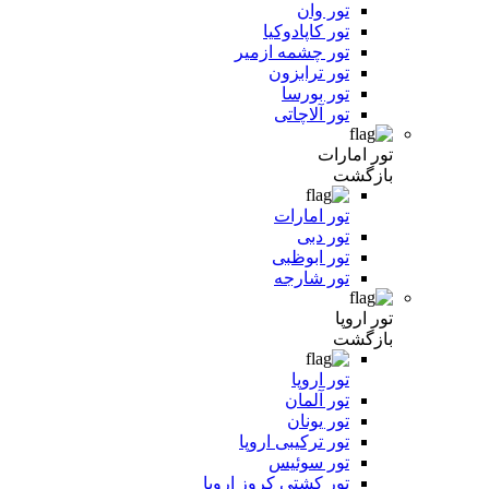
تور وان
تور کاپادوکیا
تور چشمه ازمیر
تور ترابزون
تور بورسا
تور آلاچاتی
تور امارات
بازگشت
تور امارات
تور دبی
تور ابوظبی
تور شارجه
تور اروپا
بازگشت
تور اروپا
تور آلمان
تور یونان
تور ترکیبی اروپا
تور سوئیس
تور کشتی کروز اروپا