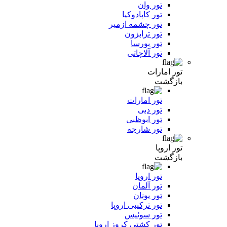
تور وان
تور کاپادوکیا
تور چشمه ازمیر
تور ترابزون
تور بورسا
تور آلاچاتی
تور امارات
بازگشت
تور امارات
تور دبی
تور ابوظبی
تور شارجه
تور اروپا
بازگشت
تور اروپا
تور آلمان
تور یونان
تور ترکیبی اروپا
تور سوئیس
تور کشتی کروز اروپا