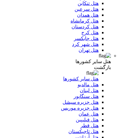
هتل تنکابن
هتل سرعین
هتل همدان
هتل کرمانشاه
هتل کردستان
هتل کرج
هتل چابکسر
هتل شهر کرد
هتل تهران
هتل سایر کشورها
بازگشت
هتل سایر کشورها
هتل مالدیو
هتل لبنان
هتل سنگاپور
هتل جزیره سیشل
هتل جزیره موریس
هتل عمان
هتل فیلیپین
هتل قطر
هتل تاجیکستان
هتل آرژانتین