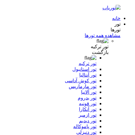
خانه
تور
تورها
مشاهده همه تورها
تور ترکیه
بازگشت
تور ترکیه
تور استانبول
تور آنتالیا
تور کوش آداسی
تور مارماریس
تور آلانیا
تور بدروم
تور قونیه
تور آنکارا
تور ازمیر
تور دیدیم
تور پاموکاله
تور دنیزلی