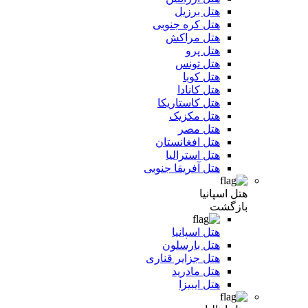
هتل برزیل
هتل کره جنوبی
هتل مراکش
هتل پرو
هتل تونس
هتل کوبا
هتل کانادا
هتل کاستاریکا
هتل مکزیک
هتل مصر
هتل افغانستان
هتل استرالیا
هتل آفریقا جنوبی
هتل اسپانیا
بازگشت
هتل اسپانیا
هتل بارسلون
هتل جزایر قناری
هتل مادرید
هتل ایبیزا