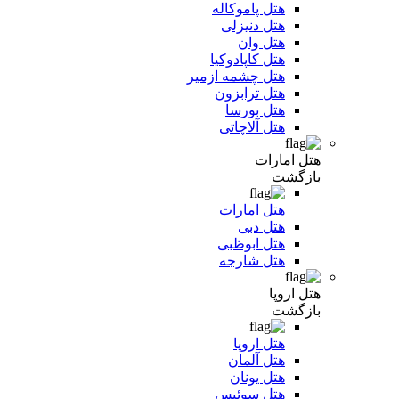
هتل پاموکاله
هتل دنیزلی
هتل وان
هتل کاپادوکیا
هتل چشمه ازمیر
هتل ترابزون
هتل بورسا
هتل آلاچاتی
هتل امارات
بازگشت
هتل امارات
هتل دبی
هتل ابوظبی
هتل شارجه
هتل اروپا
بازگشت
هتل اروپا
هتل آلمان
هتل یونان
هتل سوئیس