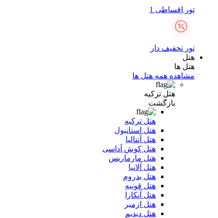
تور اقساطی 1
تور تخفیف دار
هتل
هتل ها
مشاهده همه هتل ها
هتل ترکیه
بازگشت
هتل ترکیه
هتل استانبول
هتل آنتالیا
هتل کوش آداسی
هتل مارماریس
هتل آلانیا
هتل بدروم
هتل قونیه
هتل آنکارا
هتل ازمیر
هتل دیدیم