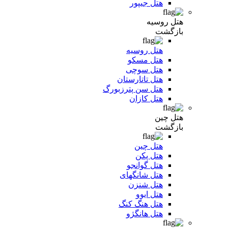
هتل جیپور
هتل روسیه
بازگشت
هتل روسیه
هتل مسکو
هتل سوچی
هتل تاتارستان
هتل سن پترزبورگ
هتل کازان
هتل چین
بازگشت
هتل چین
هتل پکن
هتل گوانجو
هتل شانگهای
هتل شنزن
هتل ایوو
هتل هنگ کنگ
هتل هانگژو