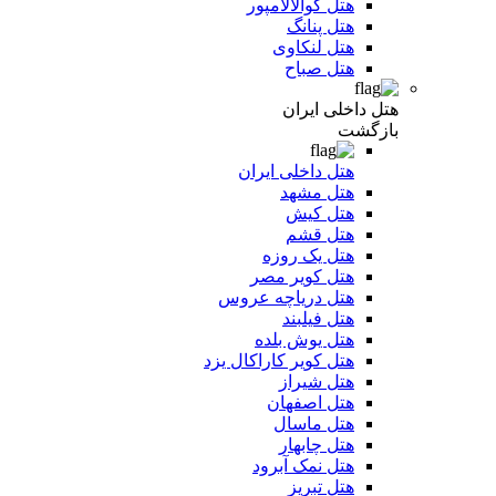
هتل کوالالامپور
هتل پنانگ
هتل لنکاوی
هتل صباح
هتل داخلی ایران
بازگشت
هتل داخلی ایران
هتل مشهد
هتل کیش
هتل قشم
هتل یک روزه
هتل کویر مصر
هتل دریاچه عروس
هتل فیلبند
هتل یوش بلده
هتل کویر کاراکال یزد
هتل شیراز
هتل اصفهان
هتل ماسال
هتل چابهار
هتل نمک آبرود
هتل تبریز