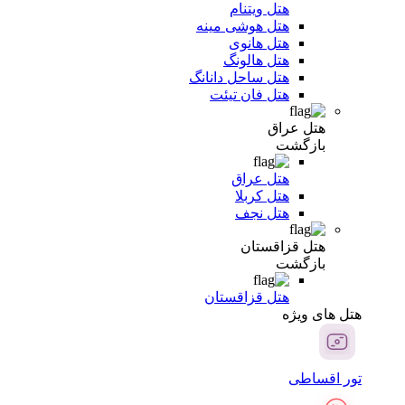
هتل ویتنام
هتل هوشی مینه
هتل هانوی
هتل هالونگ
هتل ساحل دانانگ
هتل فان تیئت
هتل عراق
بازگشت
هتل عراق
هتل کربلا
هتل نجف
هتل قزاقستان
بازگشت
هتل قزاقستان
هتل های ویژه
تور اقساطی