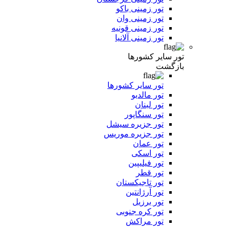
تور زمینی باکو
تور زمینی وان
تور زمینی قونیه
تور زمینی آلانیا
تور سایر کشورها
بازگشت
تور سایر کشورها
تور مالدیو
تور لبنان
تور سنگاپور
تور جزیره سیشل
تور جزیره موریس
تور عمان
تور اسکی
تور فیلیپین
تور قطر
تور تاجیکستان
تور آرژانتین
تور برزیل
تور کره جنوبی
تور مراکش