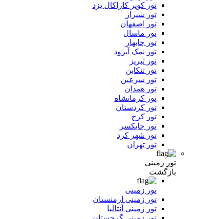
تور کویر کاراکال یزد
تور شیراز
تور اصفهان
تور ماسال
تور چابهار
تور نمک آبرود
تور تبریز
تور تنکابن
تور سرعین
تور همدان
تور کرمانشاه
تور کردستان
تور کرج
تور چابکسر
تور شهر کرد
تور تهران
تور زمینی
بازگشت
تور زمینی
تور زمینی ارمنستان
تور زمینی آنتالیا
تور زمینی گرجستان