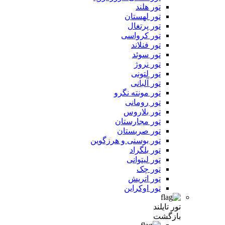
تور هلند
تور لهستان
تور پرتغال
تور کرواسی
تور فنلاند
تور سوئد
تور نروژ
تور لتونی
تور آلبانی
تور مونته نگرو
تور رومانی
تور بلاروس
تور مجارستان
تور صربستان
تور بوسنی و هرزگوین
تور بلگراد
تور لیتوانی
تور چک
تور اتریش
تور اوکراین
تور تایلند
بازگشت