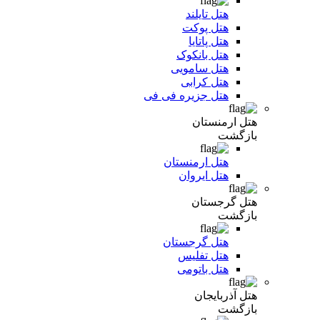
هتل تایلند
هتل پوکت
هتل پاتایا
هتل بانکوک
هتل سامویی
هتل کرابی
هتل جزیره فی فی
هتل ارمنستان
بازگشت
هتل ارمنستان
هتل ایروان
هتل گرجستان
بازگشت
هتل گرجستان
هتل تفلیس
هتل باتومی
هتل آذربایجان
بازگشت