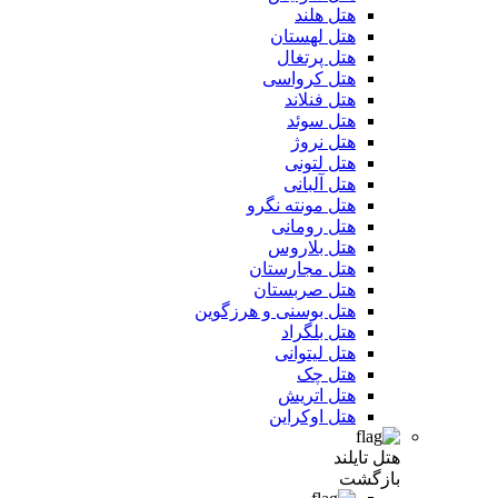
هتل هلند
هتل لهستان
هتل پرتغال
هتل کرواسی
هتل فنلاند
هتل سوئد
هتل نروژ
هتل لتونی
هتل آلبانی
هتل مونته نگرو
هتل رومانی
هتل بلاروس
هتل مجارستان
هتل صربستان
هتل بوسنی و هرزگوین
هتل بلگراد
هتل لیتوانی
هتل چک
هتل اتریش
هتل اوکراین
هتل تایلند
بازگشت