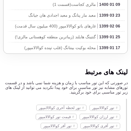
09 01 1400
مالزی کجاست(قسمت 1)
25 07 1397
هتل برجایا تایمز اسکوئر کوالالامپور مالزی
5
23 03 1399
معبد مار پنانگ و معبد اجدادی هان جیانگ
16 07 1397
4
هتل رویال چولان بوکیت بینتانگ کوالالامپور مالزی
06 02 1399
غارهای باتو کوالالامپور (400 میلیون سال قدمت)
07 07 1397
هتل ایمپیانا کی ال سی سی کوالالامپور مالزی
4
25 01 1399
گنتینگ هایلند (زیباترین منطقه کوهستانی مالزی!)
30 05 1397
هتل کلاب دلفین کوالالامپور مالزی
3
17 01 1399
محله بوکیت بینتانگ (قلب تپنده کوالالامپور)
17 01 1399
بازار چینی ها کوالالامپور (خریدی ارزان در پایتخت مالزی!)
11 01 1399
پل پوترا مالزی (مشابه مالزیایی پل خواجو!)
لینک های مرتبط
05 01 1399
مرکز خرید استارهیل (لوکس ترین مرکزخرید مالزی!)
در صورتی که این تور مناسب با زمان و هزینه شما نمی باشد و در قسمت
تورهای مشابه نیز تور مناسبی برای خود پیدا نکردید می توانید از لینک های
04 01 1399
مرکز خرید اوتاما (بزرگترین مرکز خرید مالزی!)
زیر تور مناسبی برای خود برگزینید.
25 12 1398
خوشمزه ترین غذاهای مالزی که باید بچشید!
تور کوالالامپور
تور لحظه آخری کوالالامپور
25 12 1398
جزیره کاپالای (بهشت غواصی در مالزی!)
تور ارزان کوالالامپور
قیمت تور کوالالامپور
19 12 1398
دهکده شناور کلان جتیس! (یادگار چین کهن در مالزی)
تور آفری کوالالامپور
تور آفر کوالالامپور