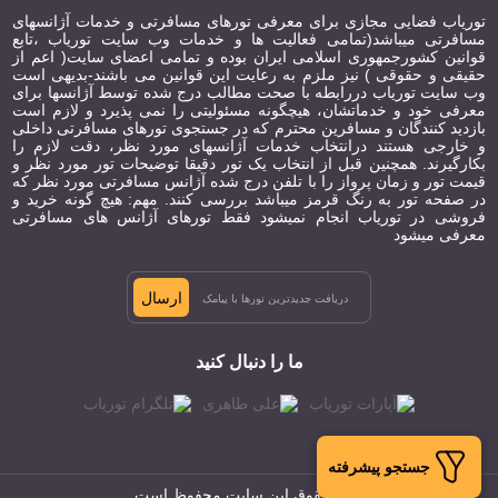
توریاب فضایی مجازی برای معرفی تورهای مسافرتی و خدمات آژانسهای
مسافرتی میباشد(تمامی فعالیت ها و خدمات وب سایت توریاب ،تابع
قوانین کشورجمهوری اسلامی ایران بوده و تمامی اعضای سایت( اعم از
حقیقی و حقوقی ) نیز ملزم به رعایت این قوانین می باشند-بدیهی است
وب سایت توریاب دررابطه با صحت مطالب درج شده توسط آژانسها برای
معرفی خود و خدماتشان، هیچگونه مسئولیتی را نمی پذیرد و لازم است
بازدید کنندگان و مسافرین محترم که در جستجوی تورهای مسافرتی داخلی
و خارجی هستند درانتخاب خدمات آژانسهای مورد نظر، دقت لازم را
بکارگیرند. همچنین قبل از انتخاب یک تور دقیقا توضیحات تور مورد نظر و
قیمت تور و زمان پرواز را با تلفن درج شده آژانس مسافرتی مورد نظر که
در صفحه تور به رنگ قرمز میباشد بررسی کنند. مهم: هیچ گونه خرید و
فروشی در توریاب انجام نمیشود فقط تورهای آژانس های مسافرتی
معرفی میشود
ارسال
ما را دنبال کنید
جستجو پیشرفته
تمام حقوق این سایت محفوظ است