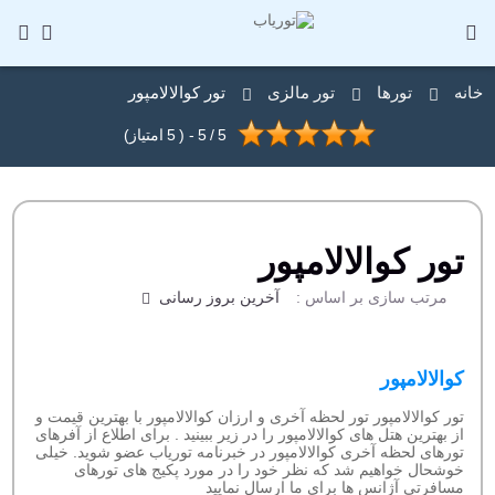
خانه
تورها
تور مالزی
تور کوالالامپور
5
/
5
- (
5
امتیاز)
تور کوالالامپور
مرتب سازی بر اساس :
آخرین بروز رسانی
کوالالامپور
تور کوالالامپور تور لحظه آخری و ارزان کوالالامپور با بهترین قیمت و
از بهترین هتل های کوالالامپور را در زیر ببینید . برای اطلاع از آفرهای
تورهای لحظه آخری کوالالامپور در خبرنامه توریاب عضو شوید. خیلی
خوشحال خواهیم شد که نظر خود را در مورد پکیج های تورهای
مسافرتی آژانس ها برای ما ارسال نمایید