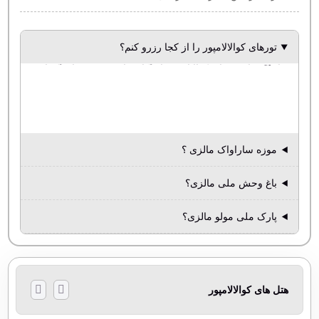
تورهای کوالالامپور را از کجا رزرو کنم؟
کافیست روی لینک بالا کلیک کنید و در سایت توریاب با انبوهی از تورهای کوالالامپور از آژانسهای معتبر تهران آشنا شوید
موزه ساراواک مالزی ؟
باغ وحش ملی مالزی؟
پارک ملی مولو مالزی؟
هتل های کوالالامپور