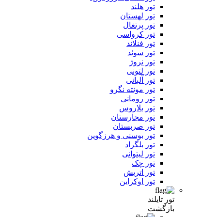
تور هلند
تور لهستان
تور پرتغال
تور کرواسی
تور فنلاند
تور سوئد
تور نروژ
تور لتونی
تور آلبانی
تور مونته نگرو
تور رومانی
تور بلاروس
تور مجارستان
تور صربستان
تور بوسنی و هرزگوین
تور بلگراد
تور لیتوانی
تور چک
تور اتریش
تور اوکراین
تور تایلند
بازگشت