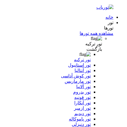
خانه
تور
تورها
مشاهده همه تورها
تور ترکیه
بازگشت
تور ترکیه
تور استانبول
تور آنتالیا
تور کوش آداسی
تور مارماریس
تور آلانیا
تور بدروم
تور قونیه
تور آنکارا
تور ازمیر
تور دیدیم
تور پاموکاله
تور دنیزلی