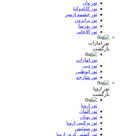
تور وان
تور کاپادوکیا
تور چشمه ازمیر
تور ترابزون
تور بورسا
تور آلاچاتی
تور امارات
بازگشت
تور امارات
تور دبی
تور ابوظبی
تور شارجه
تور اروپا
بازگشت
تور اروپا
تور آلمان
تور یونان
تور ترکیبی اروپا
تور سوئیس
تور کشتی کروز اروپا