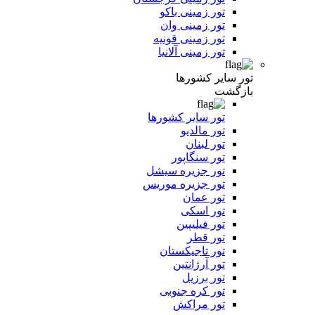
تور زمینی باکو
تور زمینی وان
تور زمینی قونیه
تور زمینی آلانیا
تور سایر کشورها
بازگشت
تور سایر کشورها
تور مالدیو
تور لبنان
تور سنگاپور
تور جزیره سیشل
تور جزیره موریس
تور عمان
تور اسکی
تور فیلیپین
تور قطر
تور تاجیکستان
تور آرژانتین
تور برزیل
تور کره جنوبی
تور مراکش