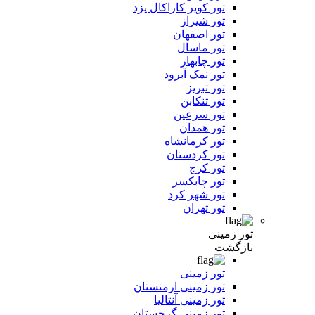
تور کویر کاراکال یزد
تور شیراز
تور اصفهان
تور ماسال
تور چابهار
تور نمک آبرود
تور تبریز
تور تنکابن
تور سرعین
تور همدان
تور کرمانشاه
تور کردستان
تور کرج
تور چابکسر
تور شهر کرد
تور تهران
تور زمینی
بازگشت
تور زمینی
تور زمینی ارمنستان
تور زمینی آنتالیا
تور زمینی گرجستان