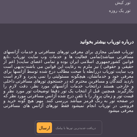
تور کیش
تور یک روزه
درباره توریاب بیشتر بخوانید
توریاب فضایی مجازی برای معرفی تورهای مسافرتی و خدمات آژانسهای
مسافرتی میباشد(تمامی فعالیت ها و خدمات وب سایت توریاب ،تابع
قوانین کشورجمهوری اسلامی ایران بوده و تمامی اعضای سایت( اعم از
حقیقی و حقوقی ) نیز ملزم به رعایت این قوانین می باشند-بدیهی است
وب سایت توریاب دررابطه با صحت مطالب درج شده توسط آژانسها برای
معرفی خود و خدماتشان، هیچگونه مسئولیتی را نمی پذیرد و لازم است
بازدید کنندگان و مسافرین محترم که در جستجوی تورهای مسافرتی داخلی
و خارجی هستند درانتخاب خدمات آژانسهای مورد نظر، دقت لازم را
بکارگیرند. همچنین قبل از انتخاب یک تور دقیقا توضیحات تور مورد نظر و
قیمت تور و زمان پرواز را با تلفن درج شده آژانس مسافرتی مورد نظر که
در صفحه تور به رنگ قرمز میباشد بررسی کنند. مهم: هیچ گونه خرید و
فروشی در توریاب انجام نمیشود فقط تورهای آژانس های مسافرتی
معرفی میشود
ارسال