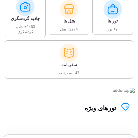
جاذبه گردشگری
تور ها
هتل ها
2463+
جاذبه
9+
تور
2274+
هتل
گردشگری
سفرنامه
47+
سفرنامه
تورهای ویژه