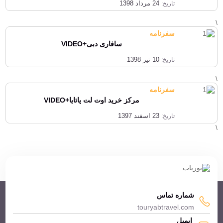
24 مرداد 1398
تاریخ:
30 11 1401
لارا بهتر است یا کمر؟
\
سفرنامه
26 11 1401
خرید و کسب درآمد از تاکسی در ترکیه
سافاری دبی+VIDEO
19 11 1401
بهترین شهرهای ترکیه برای سفر در نوروز 1402
10 تیر 1398
تاریخ:
\
سفرنامه
مرکز خرید اوت لت پاتایا+VIDEO
23 اسفند 1397
تاریخ:
\
شماره تماس
touryabtravel.com
ایمیل